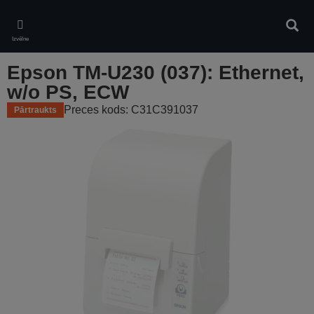
Skip
to
Meklē
main
Izvēlne
content
Epson TM-U230 (037): Ethernet,
w/o PS, ECW
Preces kods: C31C391037
Pārtraukts