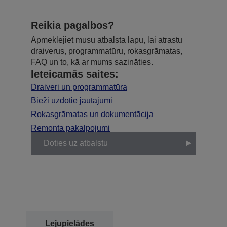
Reikia pagalbos?
Apmeklējiet mūsu atbalsta lapu, lai atrastu
draiverus, programmatūru, rokasgrāmatas,
FAQ un to, kā ar mums sazināties.
Ieteicamās saites:
Draiveri un programmatūra
Bieži uzdotie jautājumi
Rokasgrāmatas un dokumentācija
Remonta pakalpojumi
Doties uz atbalstu
Lejupielādes