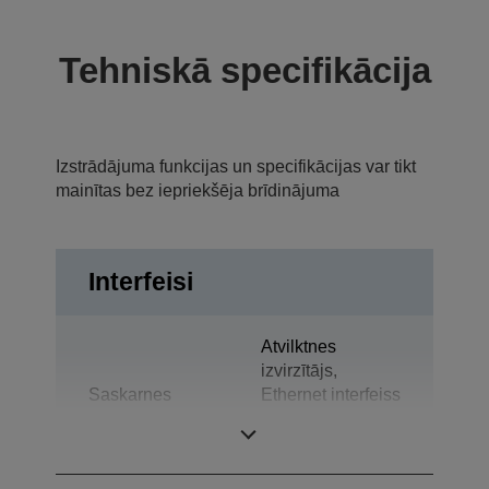
Tehniskā specifikācija
Izstrādājuma funkcijas un specifikācijas var tikt
mainītas bez iepriekšēja brīdinājuma
Interfeisi
Atvilktnes
izvirzītājs,
Saskarnes
Ethernet interfeiss
(100 Base-TX /
10 Base-T)