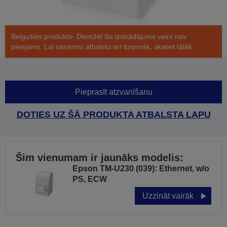
Beigušies produkts- Diemžēl šis izstrādājums vairs nav
pieejams. Lai saņemtu atbalstu arī turpmāk, skatiet tālāk.
Pieprasīt atzvanīšanu
DOTIES UZ ŠĀ PRODUKTA ATBALSTA LAPU
Šim vienumam ir jaunāks modelis:
Epson TM-U230 (039): Ethernet, w/o
PS, ECW
Uzzināt vairāk