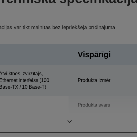
cijas var tikt mainītas bez iepriekšēja brīdinājuma
Vispārīgi
Atvilktnes izvirzītājs,
Ethernet interfeiss (100
Produkta izmēri
Base-TX / 10 Base-T)
Produkta svars
Krāsa