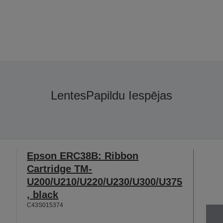
Lentes
Papildu Iespējas
Epson ERC38B: Ribbon
Cartridge TM-
U200/U210/U220/U230/U300/U375
, black
C43S015374