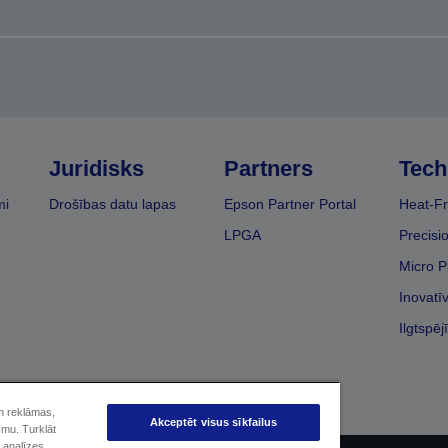
Juridisks
Partners
Tech
mi
Drošības datu lapas
Epson Partner Portal
Heat-Fr
LPGA
Precisi
Micro P
Inovatī
Ilgtspēj
un reklāmas,
Akceptēt visus sīkfailus
smu. Turklāt
 analīzes