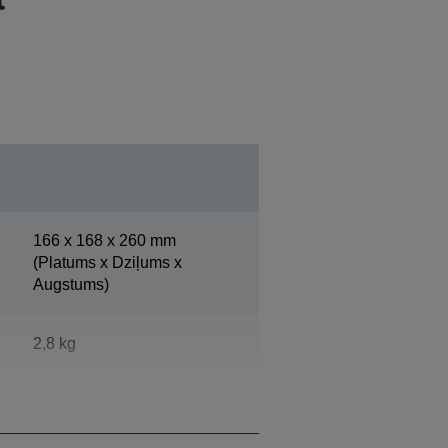
166‎ x 168 x 260 mm
(Platums x Dziļums x
Augstums)
2,8 kg
Epson vēsi balts