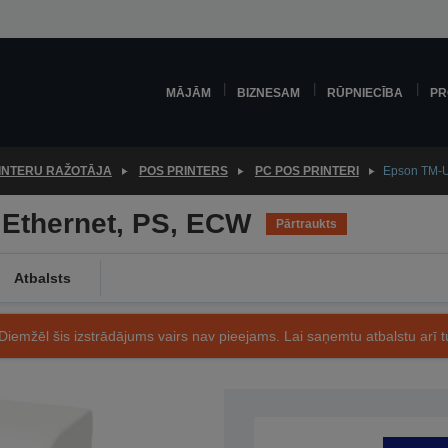
MĀJĀM
BIZNESAM
RŪPNIECĪBA
PR
INTERU RAŽOTĀJA
POS PRINTERS
PC POS PRINTERI
Epson TM-U
 Ethernet, PS, ECW
Pārtraukts
Atbalsts
Diemžēl šis izstrādājums vairs nav pieejams. Lai saņemtu atbalstu arī tu
Preces kods: C31C391036