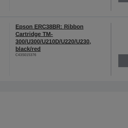
Epson ERC38BR: Ribbon
Cartridge TM-
300/U300/U210D/U220/U230,
black/red
C43S015376