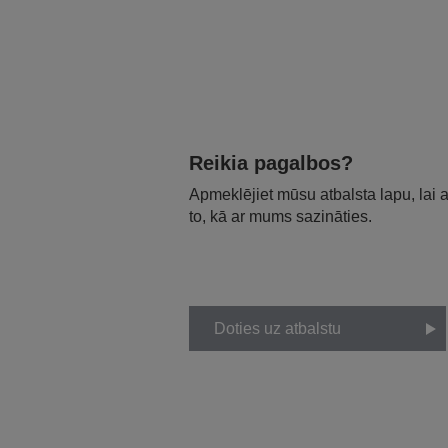
Reikia pagalbos?
Apmeklējiet mūsu atbalsta lapu, lai
to, kā ar mums sazināties.
Doties uz atbalstu