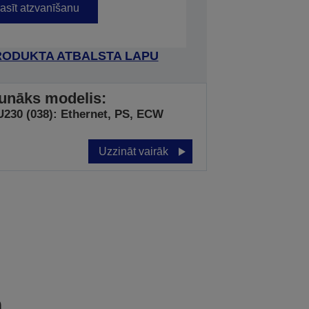
asīt atzvanīšanu
RODUKTA ATBALSTA LAPU
unāks modelis:
230 (038): Ethernet, PS, ECW
Uzzināt vairāk
a