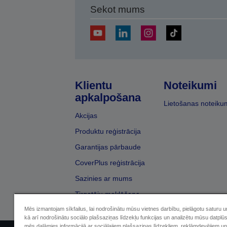
Sekot mums
Klientu
Noteikumi
apkalpošana
Lietošanas noteiku
Akcijas
Produktu reģistrācija
Garantijas pārbaude
CoverPlus reģistrācija
Sazinies ar mums
Tirgotāju meklēšana
Mēs izmantojam sīkfailus, lai nodrošinātu mūsu vietnes darbību, pielāgotu saturu 
kā arī nodrošinātu sociālo plašsaziņas līdzekļu funkcijas un analizētu mūsu datplū
mēs dalāmies informācijā ar sociālajiem plašsaziņas līdzekļiem, reklāmdevējiem un