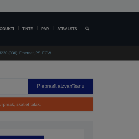
ODUKTI
TINTE
PAR
ATBALSTS
230 (036): Ethernet, PS, ECW
Pieprasīt atzvanīšanu
rpmāk, skatiet tālāk.