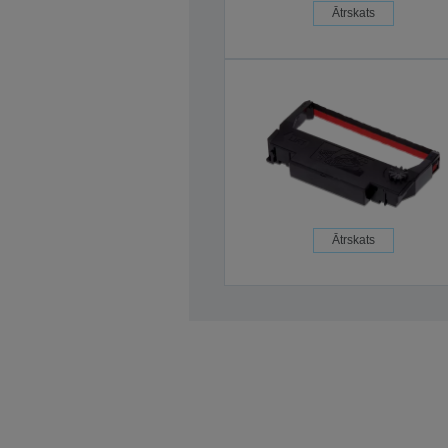
Ātrskats
Ātrskats