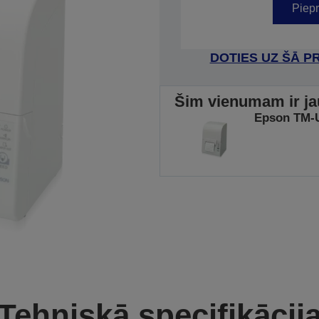
Piepr
DOTIES UZ ŠĀ P
Šim vienumam ir ja
Epson TM-U
Tehniskā specifikācij