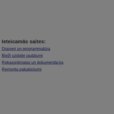
Ieteicamās saites:
Draiveri un programmatūra
Bieži uzdotie jautājumi
Rokasgrāmatas un dokumentācija
Remonta pakalpojumi