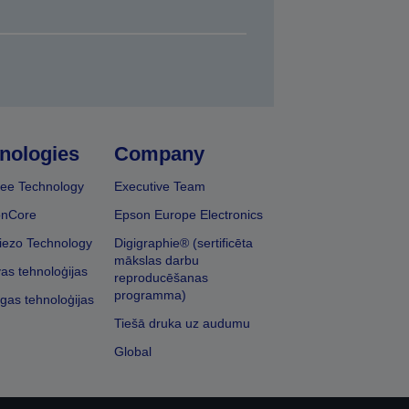
nologies
Company
ee Technology
Executive Team
onCore
Epson Europe Electronics
iezo Technology
Digigraphie® (sertificēta
mākslas darbu
vas tehnoloģijas
reproducēšanas
programma)
īgas tehnoloģijas
Tiešā druka uz audumu
Global