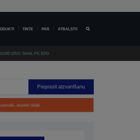
ODUKTI
TINTE
PAR
ATBALSTS
220D (052): Serial, PS, EDG
Pieprasīt atzvanīšanu
rpmāk, skatiet tālāk.