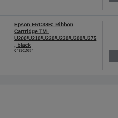
Epson ERC38B: Ribbon
Cartridge TM-
U200/U210/U220/U230/U300/U375
, black
C43S015374