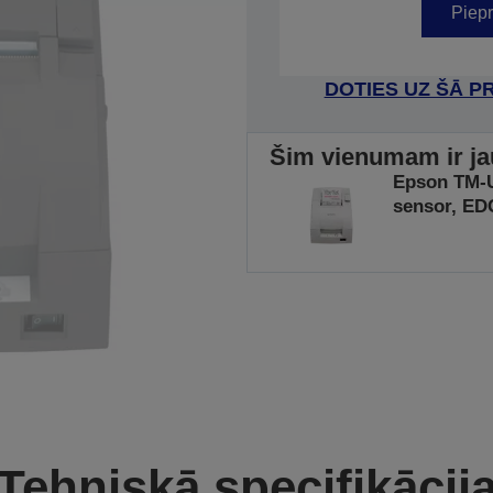
Piepr
DOTIES UZ ŠĀ P
Šim vienumam ir ja
Epson TM-U2
sensor, ED
Tehniskā specifikācij