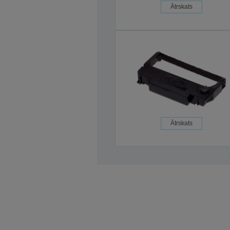
Ātrskats
Ātrskats