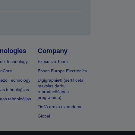
nologies
Company
ee Technology
Executive Team
onCore
Epson Europe Electronics
iezo Technology
Digigraphie® (sertificēta
mākslas darbu
vas tehnoloģijas
reproducēšanas
programma)
īgas tehnoloģijas
Tiešā druka uz audumu
Global