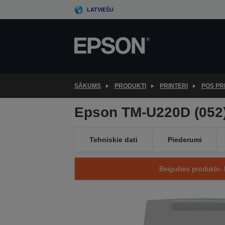
Skip
LATVIEŠU
to
main
content
SĀKUMS
PRODUKTI
PRINTERI
POS PR
Epson TM-U220D (052)
Tehniskie dati
Piederumi
Beigušies produkts- 