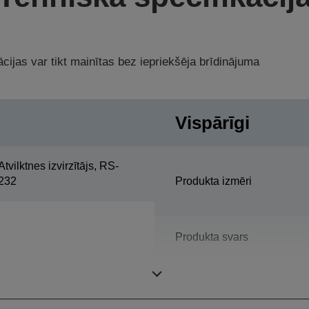
cijas var tikt mainītas bez iepriekšēja brīdinājuma
Vispārīgi
Atvilktnes izvirzītājs, RS-
232
Produkta izmēri
Produkta svars
Krāsa