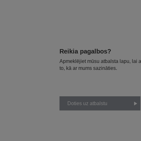
Reikia pagalbos?
Apmeklējiet mūsu atbalsta lapu, lai
to, kā ar mums sazināties.
Doties uz atbalstu