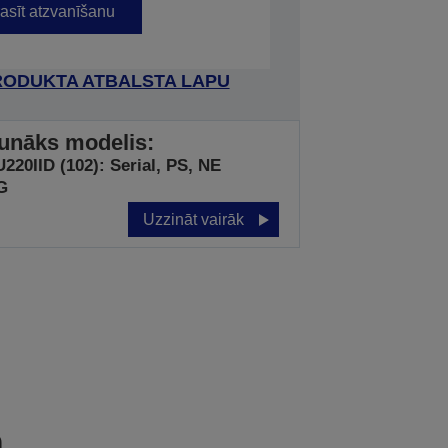
asīt atzvanīšanu
RODUKTA ATBALSTA LAPU
unāks modelis:
20IID (102): Serial, PS, NE
G
Uzzināt vairāk
a