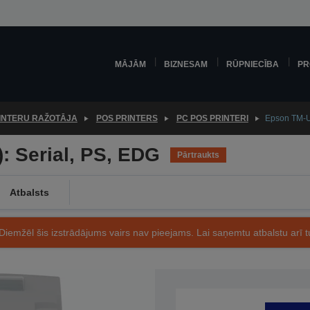
MĀJĀM
BIZNESAM
RŪPNIECĪBA
PR
INTERU RAŽOTĀJA
POS PRINTERS
PC POS PRINTERI
Epson TM-U
: Serial, PS, EDG
Pārtraukts
Atbalsts
Diemžēl šis izstrādājums vairs nav pieejams. Lai saņemtu atbalstu arī tu
Preces kods: C31C515052