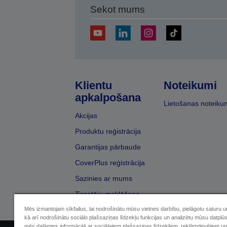
Sekot mums
Klientu
Noteikumi
apkalpošana
Lietošanas noteiku
Akcijas
Produktu reģistrācija
Garantijas pārbaude
CoverPlus reģistrācija
Sazinies ar mums
Tirgotāju meklēšana
Mēs izmantojam sīkfailus, lai nodrošinātu mūsu vietnes darbību, pielāgotu saturu 
kā arī nodrošinātu sociālo plašsaziņas līdzekļu funkcijas un analizētu mūsu datplū
mēs dalāmies informācijā ar sociālajiem plašsaziņas līdzekļiem, reklāmdevējiem un