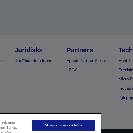
Juridisks
Partners
Tech
mi
Drošības datu lapas
Epson Partner Portal
Heat-Fr
LPGA
Precisi
Micro P
Inovatī
Ilgtspēj
un reklāmas,
Akceptēt visus sīkfailus
smu. Turklāt
 analīzes