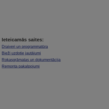
Ieteicamās saites:
Draiveri un programmatūra
Bieži uzdotie jautājumi
Rokasgrāmatas un dokumentācija
Remonta pakalpojumi