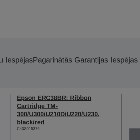
u Iespējas
Pagarinātās Garantijas Iespējas
Epson ERC38BR: Ribbon
Cartridge TM-
300/U300/U210D/U220/U230,
black/red
C43S015376