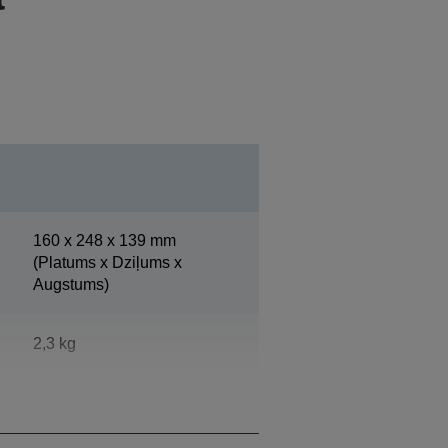
160‎ x 248 x 139 mm
(Platums x Dziļums x
Augstums)
2,3 kg
Epson Dark Grey