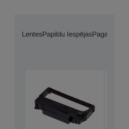
Lentes
Papildu Iespējas
Pagarinātās