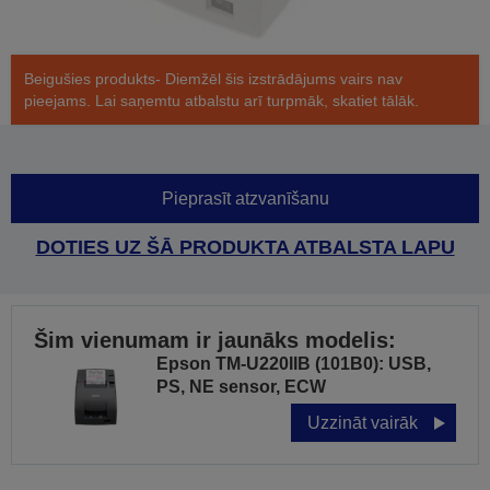
Beigušies produkts- Diemžēl šis izstrādājums vairs nav
pieejams. Lai saņemtu atbalstu arī turpmāk, skatiet tālāk.
Pieprasīt atzvanīšanu
DOTIES UZ ŠĀ PRODUKTA ATBALSTA LAPU
Šim vienumam ir jaunāks modelis:
Epson TM-U220IIB (101B0): USB,
PS, NE sensor, ECW
Uzzināt vairāk