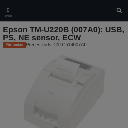
Skip
to
Meklē
main
Izvēlne
content
Epson TM-U220B (007A0): USB,
PS, NE sensor, ECW
Preces kods: C31C514007A0
Pārtraukts