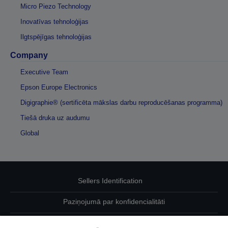
Micro Piezo Technology
Inovatīvas tehnoloģijas
Ilgtspējīgas tehnoloģijas
Company
Executive Team
Epson Europe Electronics
Digigraphie® (sertificēta mākslas darbu reproducēšanas programma)
Tiešā druka uz audumu
Global
Sellers Identification
Paziņojumā par konfidencialitāti
EU Data Act Compliance