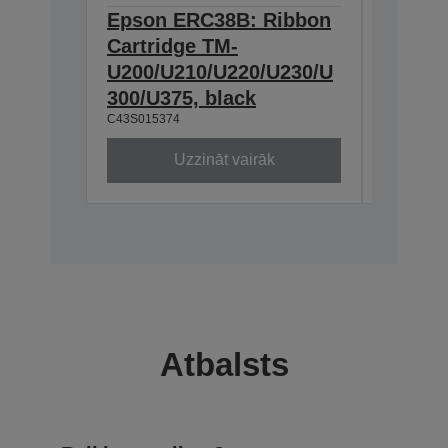
Epson ERC38B: Ribbon
Epson
Cartridge TM-
Ribbon
U200/U210/U220/U230/U
300/U3
300/U375, black
230, b
C43S015374
C43S0153
Uzzināt vairāk
Atbalsts