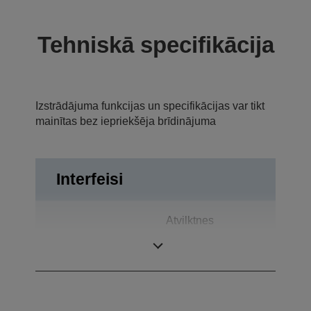
Tehniskā specifikācija
Izstrādājuma funkcijas un specifikācijas var tikt
mainītas bez iepriekšēja brīdinājuma
Interfeisi
Atvilktnes
Saskarnes
izvirzītājs, USB
1.0