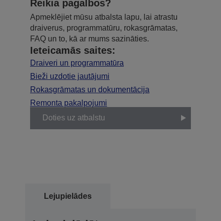
Reikia pagalbos?
Apmeklējiet mūsu atbalsta lapu, lai atrastu
draiverus, programmatūru, rokasgrāmatas,
FAQ un to, kā ar mums sazināties.
Ieteicamās saites:
Draiveri un programmatūra
Bieži uzdotie jautājumi
Rokasgrāmatas un dokumentācija
Remonta pakalpojumi
Doties uz atbalstu
Lejupielādes