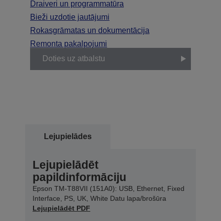
Draiveri un programmatūra
Bieži uzdotie jautājumi
Rokasgrāmatas un dokumentācija
Remonta pakalpojumi
Doties uz atbalstu
Lejupielādes
Lejupielādēt
papildinformāciju
Epson TM-T88VII (151A0): USB, Ethernet, Fixed
Interface, PS, UK, White Datu lapa/brošūra
Lejupielādēt PDF