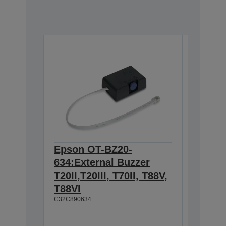
Epson OT-BZ20-
Epson 
634:External Buzzer
Hangin
T20II,T20III, T70II, T88V,
T88IV,
T88VI
TM-T88
C32C890634
L90, T
U230
C32C8450