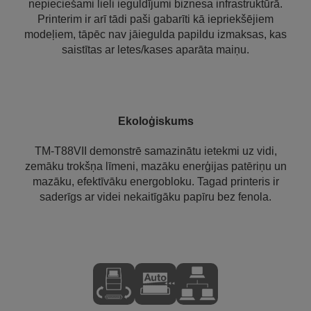
nepieciešami lieli ieguldījumi biznesa infrastruktūrā.
Printerim ir arī tādi paši gabarīti kā iepriekšējiem
modeļiem, tāpēc nav jāiegulda papildu izmaksas, kas
saistītas ar letes/kases aparāta maiņu.
Ekoloģiskums
TM-T88VII demonstrē samazinātu ietekmi uz vidi,
zemāku trokšņa līmeni, mazāku enerģijas patēriņu un
mazāku, efektīvāku energobloku. Tagad printeris ir
saderīgs ar videi nekaitīgāku papīru bez fenola.