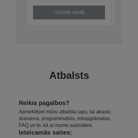
Uzzināt vairāk
Atbalsts
Reikia pagalbos?
Apmeklējiet mūsu atbalsta lapu, lai atrastu
draiverus, programmatūru, rokasgrāmatas,
FAQ un to, kā ar mums sazināties.
Ieteicamās saites: