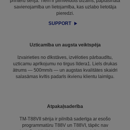
printeru sērija. Tiem ir pilnveidots dizains, paplašināta
savienojamība un lietojamība, kas uzlabo lietotāja
pieredzi.
SUPPORT
Uzticamība un augsta veiktspēja
Izvairieties no dīkstāves, izvēloties pārbaudītu,
uzticamu aprīkojumu no tirgus līdera1. Liels drukas
ātrums — 500mm/s — un augstas kvalitātes skaidri
salasāmas kvītis padarīs ikvienu klientu laimīgu.
Atpakaļsaderība
TM-T88VII sērija ir pilnībā saderīga ar esošo
programmatūru T88V un T88VI, tāpēc nav