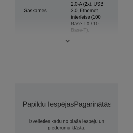
2.0-A (2x), USB
Saskarnes
2.0, Ethernet
interfeiss (100
Base-TX / 10
Base-T),
Atvilktnes
izvirzītājs
Papildu Iespējas
Pagarinātās Garant
Izvēlieties kādu no plašā iespēju un
piederumu klāsta.