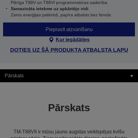
Pilnīga T88V un T88VI programmatūras saderība
Samazināta ietekme uz apkārtējo vidi
Zems enerģijas patēriņš, papīra atbalsts bez fenola
Pieprasīt atzvanīšanu
Kur iegādāties
DOTIES UZ ŠĀ PRODUKTA ATBALSTA LAPU
Pārskats
Pārskats
TM-T88VII ir mūsu jauno augstas veiktspējas kvīšu