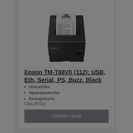
Epson TM-T88VII (112): USB,
Eps
Eth, Serial, PS, Buzz, Black
Eth
Uzticamība
Uzt
Atpakaļsaderība
Atp
Ekoloģiskums
Eko
C31CJ57112
C31CJ
Uzzināt vairāk