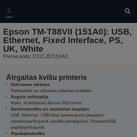
Skip
to
Meklē
main
Izvēlne
content
Epson TM-T88VII (151A0): USB,
Ethernet, Fixed Interface, PS,
UK, White
Preces kods: C31CJ57151A0
Ātrgaitas kvīšu printeris
Uzticamas iekārtas
Pārbaudīta un uzticama uzbūves kvalitāte
Augsta veiktspēja
Maks. drukāšanas ātrums 500 mm/s
Savienojamība un saskarnes iespējas
USB, Ethernet, USB Host savienojums pieejams
standartaprīkojumā; seriālā pieslēgvieta, PoweredUSB
papildaprīkojumā
Atpakaļsaderība