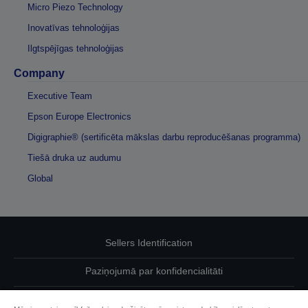
Micro Piezo Technology
Inovatīvas tehnoloģijas
Ilgtspējīgas tehnoloģijas
Company
Executive Team
Epson Europe Electronics
Digigraphie® (sertificēta mākslas darbu reproducēšanas programma)
Tiešā druka uz audumu
Global
Sellers Identification
Paziņojumā par konfidencialitāti
EU Data Act Compliance