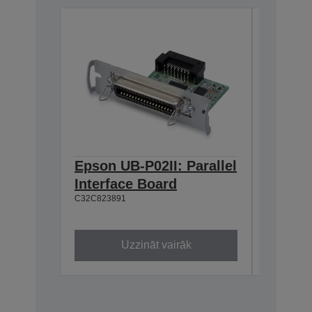
Epson UB-P02II: Parallel
Epson 
Interface Board
Interf
C32C823891
C32C8233
Uzzināt vairāk