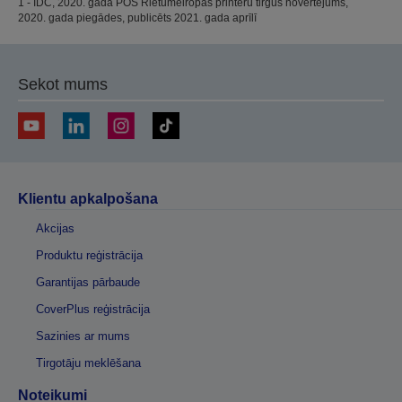
1 - IDC, 2020. gada POS Rietumeiropas printeru tirgus novērtējums,
2020. gada piegādes, publicēts 2021. gada aprīlī
Sekot mums
Klientu apkalpošana
Akcijas
Produktu reģistrācija
Garantijas pārbaude
CoverPlus reģistrācija
Sazinies ar mums
Tirgotāju meklēšana
Noteikumi