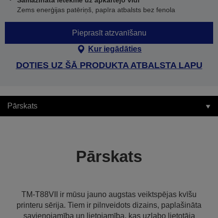
Samazināta ietekme uz apkārtējo vidi
Zems enerģijas patēriņš, papīra atbalsts bez fenola
Pieprasīt atzvanīšanu
Kur iegādāties
DOTIES UZ ŠĀ PRODUKTA ATBALSTA LAPU
Pārskats
Pārskats
TM-T88VII ir mūsu jauno augstas veiktspējas kvīšu
printeru sērija. Tiem ir pilnveidots dizains, paplašināta
savienojamība un lietojamība, kas uzlabo lietotāja