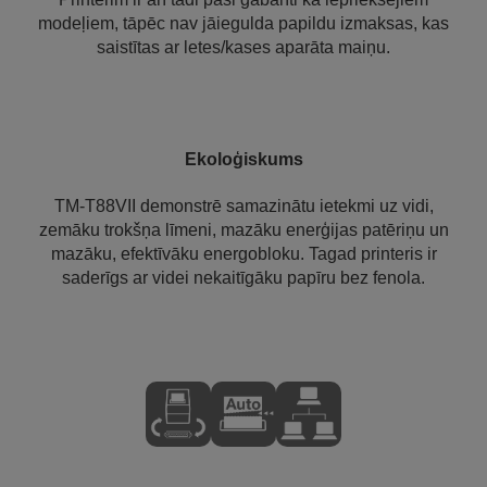
modeļiem, tāpēc nav jāiegulda papildu izmaksas, kas
saistītas ar letes/kases aparāta maiņu.
Ekoloģiskums
TM-T88VII demonstrē samazinātu ietekmi uz vidi,
zemāku trokšņa līmeni, mazāku enerģijas patēriņu un
mazāku, efektīvāku energobloku. Tagad printeris ir
saderīgs ar videi nekaitīgāku papīru bez fenola.