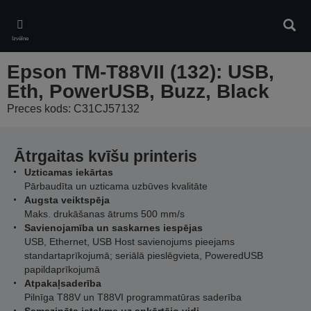
Skip
to
Meklē
main
Izvēlne
content
Epson TM-T88VII (132): USB,
Eth, PowerUSB, Buzz, Black
Preces kods: C31CJ57132
Ātrgaitas kvīšu printeris
Uzticamas iekārtas
Pārbaudīta un uzticama uzbūves kvalitāte
Augsta veiktspēja
Maks. drukāšanas ātrums 500 mm/s
Savienojamība un saskarnes iespējas
USB, Ethernet, USB Host savienojums pieejams
standartaprīkojumā; seriālā pieslēgvieta, PoweredUSB
papildaprīkojumā
Atpakaļsaderība
Pilnīga T88V un T88VI programmatūras saderība