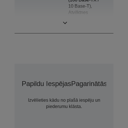
10 Base-T),
Atvilktnes
izvirzītājs,
Barošanas USB
Papildu Iespējas
Pagarinātās Garant
Izvēlieties kādu no plašā iespēju un
piederumu klāsta.