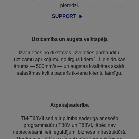
pieredzi.
SUPPORT
Uzticamība un augsta veiktspēja
Izvairieties no dīkstāves, izvēloties pārbaudītu,
uzticamu aprīkojumu no tirgus līdera1. Liels drukas
ātrums — 500mm/s — un augstas kvalitātes skaidri
salasāmas kvītis padarīs ikvienu klientu laimīgu.
Atpakaļsaderība
TM-T88VII sērija ir pilnībā saderīga ar esošo
programmatūru T88V un T88VI, tāpēc nav
nepieciešami lieli ieguldījumi biznesa infrastruktūrā.
Printerim ir arī tādi paši gabarīti kā iepriekšējiem