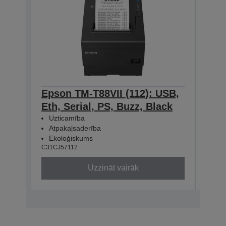
Epson TM-T88VII (112): USB,
Eps
Eth, Serial, PS, Buzz, Black
Eth
Uzticamība
Uzt
Atpakaļsaderība
Atp
Ekoloģiskums
Eko
C31CJ57112
C31CJ
Uzzināt vairāk