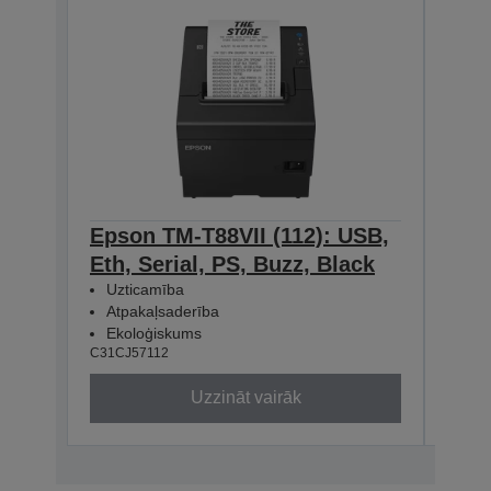
Epson TM-T88VII (112): USB,
Eps
Eth, Serial, PS, Buzz, Black
Eth
Uzticamība
Uzt
Atpakaļsaderība
Atp
Ekoloģiskums
Eko
C31CJ57112
C31CJ
Uzzināt vairāk