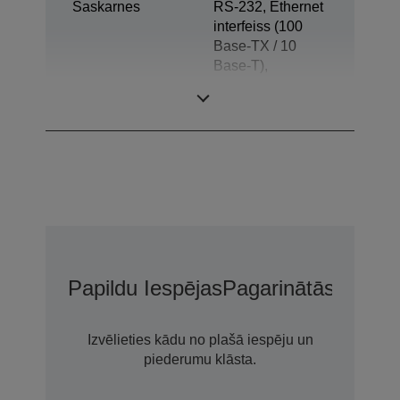
Saskarnes
RS-232, Ethernet
interfeiss (100
Base-TX / 10
Base-T),
Atvilktnes
izvirzītājs
Papildu Iespējas
Pagarinātās Garant
Izvēlieties kādu no plašā iespēju un
piederumu klāsta.