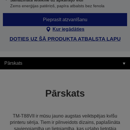
Samazināta ietekme uz apkārtējo vidi
Zems enerģijas patēriņš, papīra atbalsts bez fenola
Pieprasīt atzvanīšanu
Kur iegādāties
DOTIES UZ ŠĀ PRODUKTA ATBALSTA LAPU
Pārskats
Pārskats
TM-T88VII ir mūsu jauno augstas veiktspējas kvīšu
printeru sērija. Tiem ir pilnveidots dizains, paplašināta
savienojamība un lietojamība, kas uzlabo lietotāja