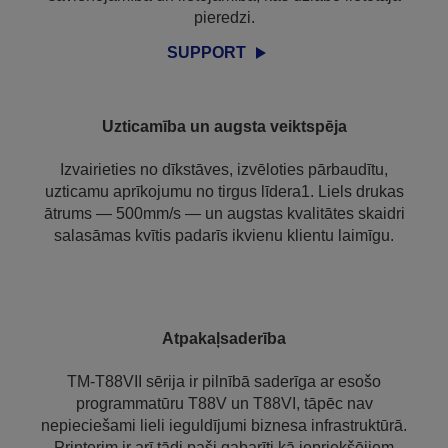
pieredzi.
SUPPORT
Uzticamība un augsta veiktspēja
Izvairieties no dīkstāves, izvēloties pārbaudītu,
uzticamu aprīkojumu no tirgus līdera1. Liels drukas
ātrums — 500mm/s — un augstas kvalitātes skaidri
salasāmas kvītis padarīs ikvienu klientu laimīgu.
Atpakaļsaderība
TM-T88VII sērija ir pilnībā saderīga ar esošo
programmatūru T88V un T88VI, tāpēc nav
nepieciešami lieli ieguldījumi biznesa infrastruktūrā.
Printerim ir arī tādi paši gabarīti kā iepriekšējiem