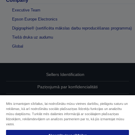
Company
Executive Team
Epson Europe Electronics
Digigraphie® (sertificēta mākslas darbu reproducēšanas programma)
Tiešā druka uz audumu
Global
Sellers Identification
Paziņojumā par konfidencialitāti
EU Data Act Compliance
Mēs izmantojam sīkfailus, lai nodrošinātu mūsu vietnes darbību, pielāgotu saturu un
reklāmas, kā arī nodrošinātu sociālo plašsaziņas līdzekļu funkcijas un analizētu
Sazinieties ar mums par saviem datiem
mūsu datplūsmu. Turklāt mēs dalāmies informācijā ar sociālajiem plašsaziņas
līdzekļiem, reklāmdevējiem un analīzes partneriem par to, kā jūs izmantojat mūsu
Cookie Information
vietni.