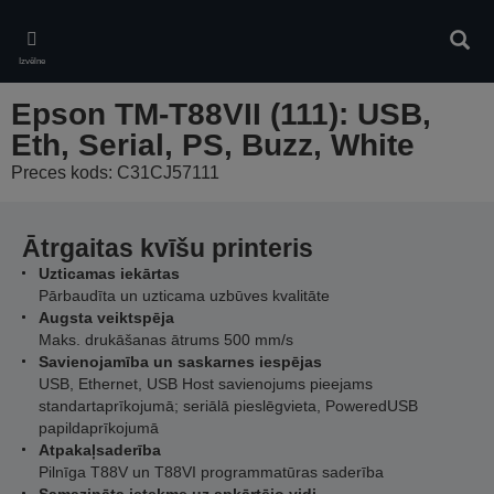
Skip
to
Meklē
main
Izvēlne
content
Epson TM-T88VII (111): USB,
Eth, Serial, PS, Buzz, White
Preces kods: C31CJ57111
Ātrgaitas kvīšu printeris
Uzticamas iekārtas
Pārbaudīta un uzticama uzbūves kvalitāte
Augsta veiktspēja
Maks. drukāšanas ātrums 500 mm/s
Savienojamība un saskarnes iespējas
USB, Ethernet, USB Host savienojums pieejams
standartaprīkojumā; seriālā pieslēgvieta, PoweredUSB
papildaprīkojumā
Atpakaļsaderība
Pilnīga T88V un T88VI programmatūras saderība