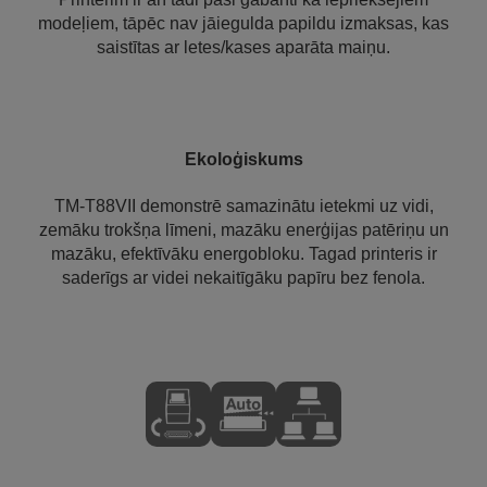
modeļiem, tāpēc nav jāiegulda papildu izmaksas, kas
saistītas ar letes/kases aparāta maiņu.
Ekoloģiskums
TM-T88VII demonstrē samazinātu ietekmi uz vidi,
zemāku trokšņa līmeni, mazāku enerģijas patēriņu un
mazāku, efektīvāku energobloku. Tagad printeris ir
saderīgs ar videi nekaitīgāku papīru bez fenola.