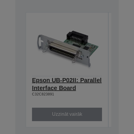
Epson UB-P02II: Parallel
Epson 
Interface Board
Interf
C32C823891
C32C8233
Uzzināt vairāk