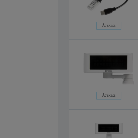
Ātrskats
Ātrskats