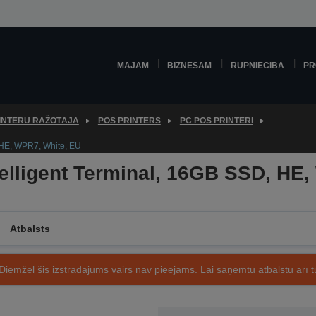
MĀJĀM
BIZNESAM
RŪPNIECĪBA
PR
INTERU RAŽOTĀJA
POS PRINTERS
PC POS PRINTERI
 HE, WPR7, White, EU
elligent Terminal, 16GB SSD, HE,
Atbalsts
Diemžēl šis izstrādājums vairs nav pieejams. Lai saņemtu atbalstu arī tu