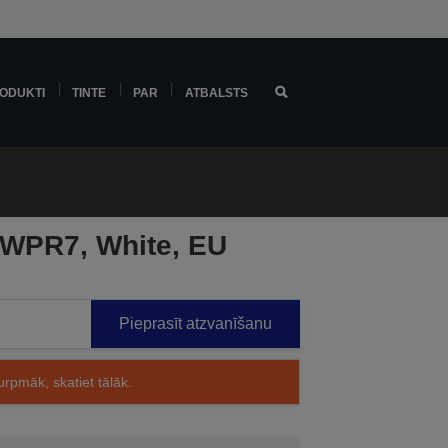
ODUKTI
TINTE
PAR
ATBALSTS
 WPR7, White, EU
Pieprasīt atzvanīšanu
rpmāk, skatiet tālāk.