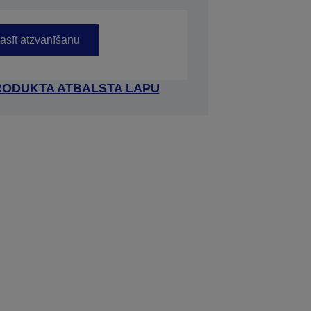
asīt atzvanīšanu
RODUKTA ATBALSTA LAPU