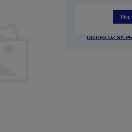
Preces kods: C31CC74721
Piepr
DOTIES UZ ŠĀ P