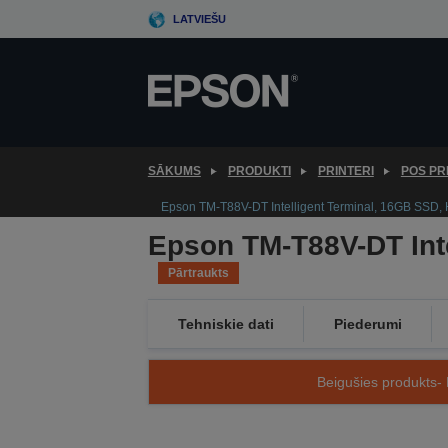
Skip
LATVIEŠU
to
main
content
SĀKUMS
PRODUKTI
PRINTERI
POS PR
Epson TM-T88V-DT Intelligent Terminal, 16GB SSD,
Epson TM-T88V-DT Int
Pārtraukts
Tehniskie dati
Piederumi
Beigušies produkts- 