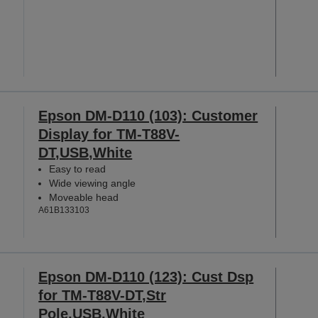
Epson DM-D110 (103): Customer
Display for TM-T88V-
DT,USB,White
Easy to read
Wide viewing angle
Moveable head
A61B133103
Epson DM-D110 (123): Cust Dsp
for TM-T88V-DT,Str
Pole,USB,White