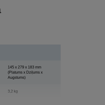
a
145‎ x 279 x 183 mm
(Platums x Dziļums x
Augstums)
3,2 kg