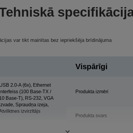
Tehniskā specifikācij
cijas var tikt mainītas bez iepriekšēja brīdinājuma
Vispārīgi
USB 2.0-A (6x), Ethernet
interfeiss (100 Base-TX /
Produkta izmēri
10 Base-T), RS-232, VGA
izvade, Spraudņa izeja,
Atvilktnes izvirzītājs
Produkta svars