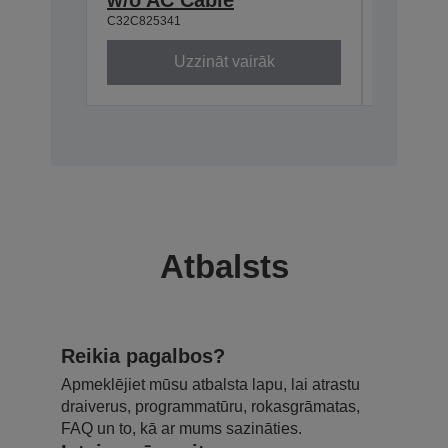
C32C825341
C32C8241
Uzzināt vairāk
Atbalsts
Reikia pagalbos?
Apmeklējiet mūsu atbalsta lapu, lai atrastu
draiverus, programmatūru, rokasgrāmatas,
FAQ un to, kā ar mums sazināties.