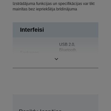
Izstrādājuma funkcijas un specifikācijas var tikt
mainītas bez iepriekšēja brīdinājuma
Interfeisi
USB 2.0,
Bluetooth,
Saskarnes
Atvilktnes
izvirzītājs