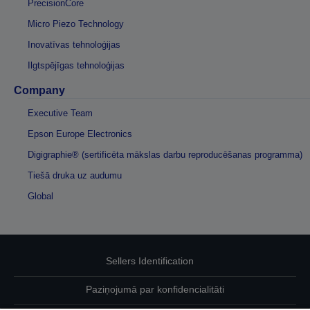
PrecisionCore
Micro Piezo Technology
Inovatīvas tehnoloģijas
Ilgtspējīgas tehnoloģijas
Company
Executive Team
Epson Europe Electronics
Digigraphie® (sertificēta mākslas darbu reproducēšanas programma)
Tiešā druka uz audumu
Global
Sellers Identification
Paziņojumā par konfidencialitāti