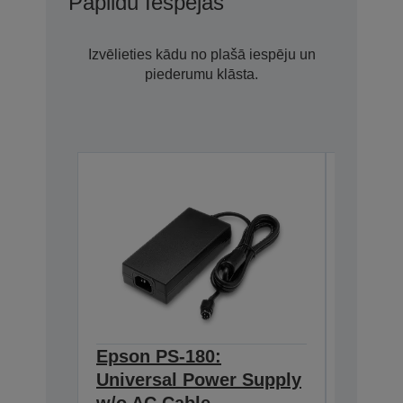
Papildu Iespējas
Izvēlieties kādu no plašā iespēju un
piederumu klāsta.
Epson PS-180:
Epson 
Universal Power Supply
BASE T
w/o AC Cable
Interf