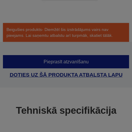
Beigušies produkts- Diemžēl šis izstrādājums vairs nav
pieejams. Lai saņemtu atbalstu arī turpmāk, skatiet tālāk.
Pieprasīt atzvanīšanu
DOTIES UZ ŠĀ PRODUKTA ATBALSTA LAPU
Tehniskā specifikācija