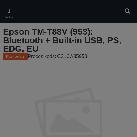
Skip
to
Meklē
main
Izvēlne
content
Epson TM-T88V (953):
Bluetooth + Built-in USB, PS,
EDG, EU
Preces kods: C31CA85953
Pārtraukts