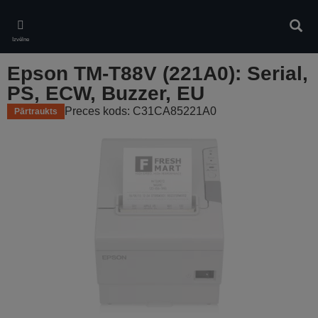
Skip
to
Meklē
main
Izvēlne
content
Epson TM-T88V (221A0): Serial,
PS, ECW, Buzzer, EU
Preces kods: C31CA85221A0
Pārtraukts