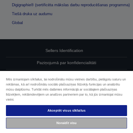
Digigraphie® (sertificēta mākslas darbu reproducēšanas programma)
Tiešā druka uz audumu
Global
Sellers Identification
Paziņojumā par konfidencialitāti
EU Data Act Compliance
Mēs izmantojam sīkfailus, lai nodrošinātu mūsu vietnes darbību, pielāgotu saturu un
reklāmas, kā arī nodrošinātu sociālo plašsaziņas līdzekļu funkcijas un analizētu
Sazinieties ar mums par saviem datiem
mūsu datplūsmu. Turklāt mēs dalāmies informācijā ar sociālajiem plašsaziņas
līdzekļiem, reklāmdevējiem un analīzes partneriem par to, kā jūs izmantojat mūsu
Cookie Information
vietni.
Akceptēt visus sīkfailus
Epson apņemšanās pieejamības nodrošināšanā
Noraidīt visu
Autortiesības (c) 2026 Seiko Epson