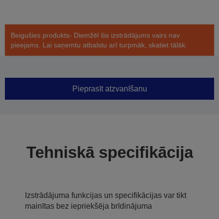
Beigušies produkts- Diemžēl šis izstrādājums vairs nav
pieejams. Lai saņemtu atbalstu arī turpmāk, skatiet tālāk.
Pieprasīt atzvanīšanu
Tehniskā specifikācija
Izstrādājuma funkcijas un specifikācijas var tikt
mainītas bez iepriekšēja brīdinājuma