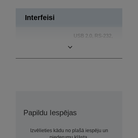
Interfeisi
USB 2.0, RS-232,
Saskarnes
Atvilktnes
izvirzītājs
Papildu Iespējas
Izvēlieties kādu no plašā iespēju un
piederumu klāsta.