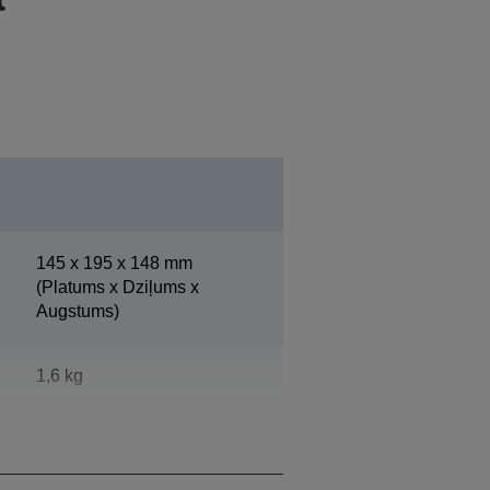
145‎ x 195 x 148 mm
(Platums x Dziļums x
Augstums)
1,6 kg
Epson vēsi balts