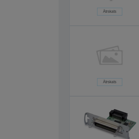
Ātrskats
Ātrskats