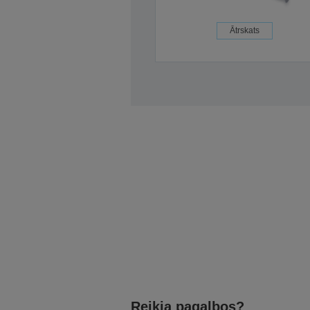
Ātrskats
Reikia pagalbos?