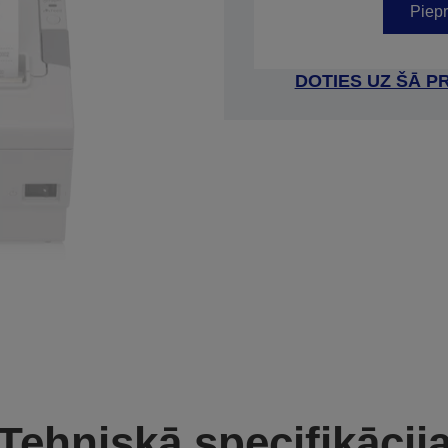
Piepr
DOTIES UZ ŠĀ P
Tehniskā specifikācij