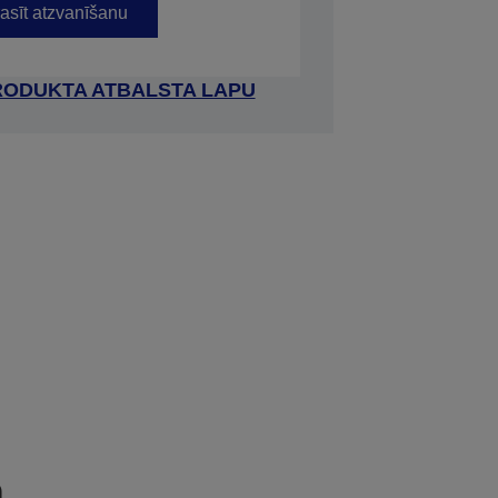
asīt atzvanīšanu
RODUKTA ATBALSTA LAPU
a