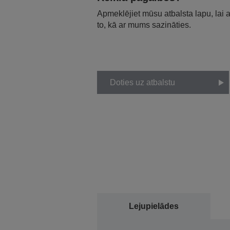
Apmeklējiet mūsu atbalsta lapu, lai
to, kā ar mums sazināties.
Doties uz atbalstu
Lejupielādes