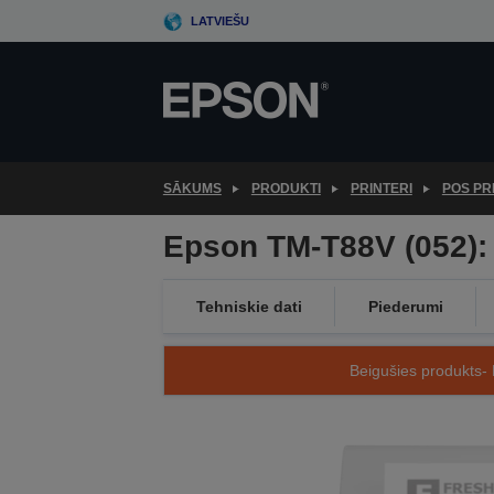
Skip
LATVIEŠU
to
main
content
SĀKUMS
PRODUKTI
PRINTERI
POS PR
Epson TM-T88V (052)
Tehniskie dati
Piederumi
Beigušies produkts- 