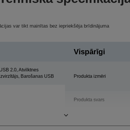
cijas var tikt mainītas bez iepriekšēja brīdinājuma
Vispārīgi
USB 2.0, Atvilktnes
izvirzītājs, Barošanas USB
Produkta izmēri
Produkta svars
Krāsa