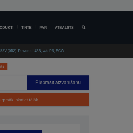
ODUKTI
TINTE
PAR
ATBALSTS
88V (052): Powered USB, w/o PS, ECW
kts
Pieprasīt atzvanīšanu
rpmāk, skatiet tālāk.