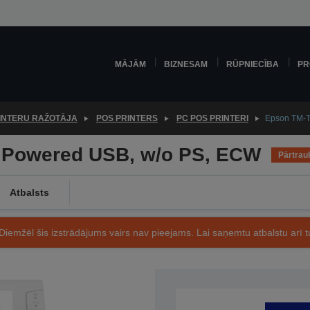
MĀJĀM
BIZNESAM
RŪPNIECĪBA
PR
INTERU RAŽOTĀJA
POS PRINTERS
PC POS PRINTERI
Epson TM-T
: Powered USB, w/o PS, ECW
Pārtrau
Atbalsts
Diemžēl šis izstrādājums vairs nav pieejams. Lai saņemtu atbalstu arī tu
Preces kods: C31CA85052