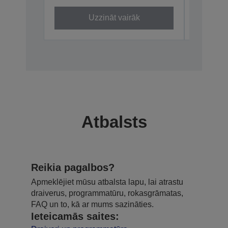
Uzzināt vairāk
Atbalsts
Reikia pagalbos?
Apmeklējiet mūsu atbalsta lapu, lai atrastu
draiverus, programmatūru, rokasgrāmatas,
FAQ un to, kā ar mums sazināties.
Ieteicamās saites: