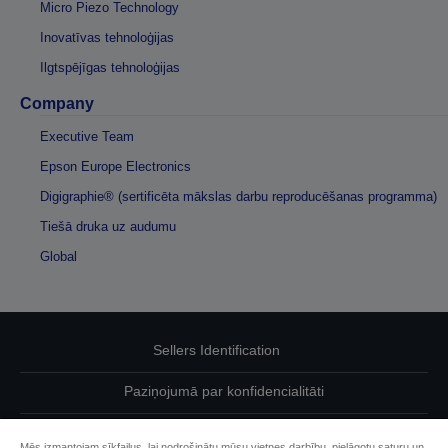
Micro Piezo Technology
Inovatīvas tehnoloģijas
Ilgtspējīgas tehnoloģijas
Company
Executive Team
Epson Europe Electronics
Digigraphie® (sertificēta mākslas darbu reproducēšanas programma)
Tiešā druka uz audumu
Global
Sellers Identification
Paziņojumā par konfidencialitāti
EU Data Act Compliance
Mēs izmantojam sīkfailus, lai nodrošinātu mūsu vietnes darbību, pielāgotu saturu un