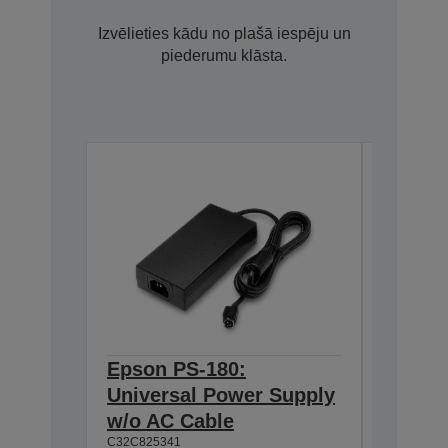
Izvēlieties kādu no plašā iespēju un
piederumu klāsta.
Epson PS-180:
Epson 
Universal Power Supply
BASE T
w/o AC Cable
Interf
C32C825341
C32C8241