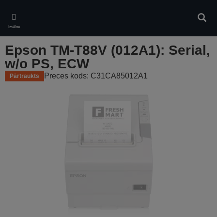
Skip
to
Meklē
main
Izvēlne
content
Epson TM-T88V (012A1): Serial,
w/o PS, ECW
Preces kods: C31CA85012A1
Pārtraukts