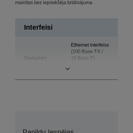
mainītas bez iepriekšēja brīdinājuma
Interfeisi
Ethernet interfeiss
(100 Base-TX /
Saskarnes
10 Base-T),
Atvilktnes
izvirzītājs
Papildu Iespējas