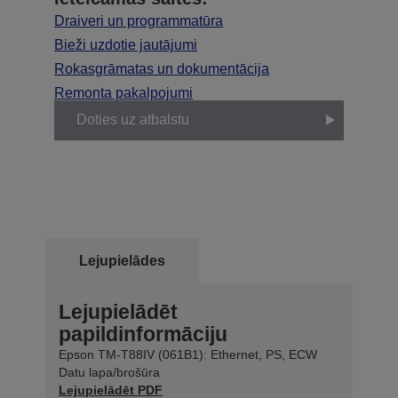
Draiveri un programmatūra
Bieži uzdotie jautājumi
Rokasgrāmatas un dokumentācija
Remonta pakalpojumi
Doties uz atbalstu
Lejupielādes
Lejupielādēt
papildinformāciju
Epson TM-T88IV (061B1): Ethernet, PS, ECW
Datu lapa/brošūra
Lejupielādēt PDF