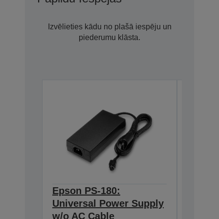
Izvēlieties kādu no plašā iespēju un
piederumu klāsta.
Epson PS-180:
Epson 
Universal Power Supply
BASE T
w/o AC Cable
Interf