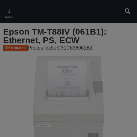
Skip
to
Meklē
main
Izvēlne
content
Epson TM-T88IV (061B1):
Ethernet, PS, ECW
Preces kods: C31C636061B1
Pārtraukts