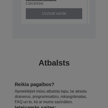
C32C825341
C32C8241
Uzzināt vairāk
Atbalsts
Reikia pagalbos?
Apmeklējiet mūsu atbalsta lapu, lai atrastu
draiverus, programmatūru, rokasgrāmatas,
FAQ un to, kā ar mums sazināties.
Ieteicamās saites: