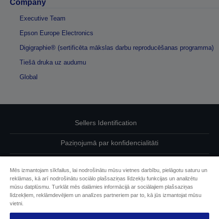
Company
Executive Team
Epson Europe Electronics
Digigraphie® (sertificēta mākslas darbu reproducēšanas programma)
Tiešā druka uz audumu
Global
Sellers Identification
Paziņojumā par konfidencialitāti
EU Data Act Compliance
Mēs izmantojam sīkfailus, lai nodrošinātu mūsu vietnes darbību, pielāgotu saturu un
reklāmas, kā arī nodrošinātu sociālo plašsaziņas līdzekļu funkcijas un analizētu
Sazinieties ar mums par saviem datiem
mūsu datplūsmu. Turklāt mēs dalāmies informācijā ar sociālajiem plašsaziņas
līdzekļiem, reklāmdevējiem un analīzes partneriem par to, kā jūs izmantojat mūsu
Cookie Information
vietni.