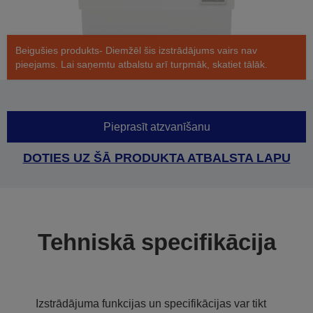
Beigušies produkts- Diemžēl šis izstrādājums vairs nav
pieejams. Lai saņemtu atbalstu arī turpmāk, skatiet tālāk.
Pieprasīt atzvanīšanu
DOTIES UZ ŠĀ PRODUKTA ATBALSTA LAPU
Tehniskā specifikācija
Izstrādājuma funkcijas un specifikācijas var tikt