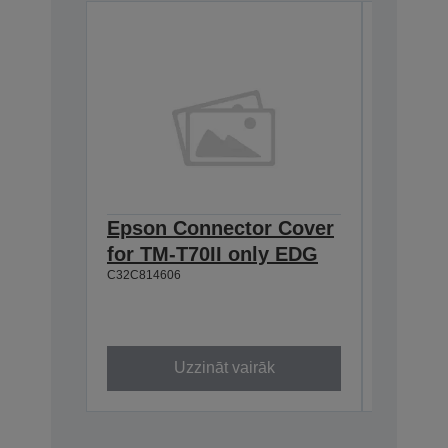
Epson Connector Cover
Epson
for TM-T70II only EDG
634:Ex
C32C814606
T20II,T
T88VI
C32C8906
Uzzināt vairāk