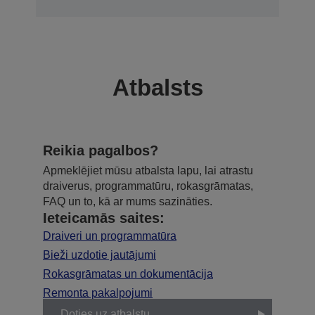
Atbalsts
Reikia pagalbos?
Apmeklējiet mūsu atbalsta lapu, lai atrastu
draiverus, programmatūru, rokasgrāmatas,
FAQ un to, kā ar mums sazināties.
Ieteicamās saites:
Draiveri un programmatūra
Bieži uzdotie jautājumi
Rokasgrāmatas un dokumentācija
Remonta pakalpojumi
Doties uz atbalstu