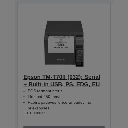
Epson TM-T70II (032): Serial
Eps
+ Built-in USB, PS, EDG, EU
Seri
POS termoprinteris
Bla
Līdz pat 250 mm/s
POS
Papīra padeves ierīce ar padevi no
Līd
priekšpuses
Pap
C31CD38032
pri
C31CD