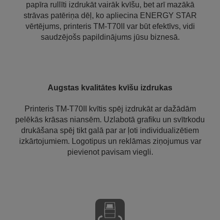
papīra rullīti izdrukāt vairāk kvīšu, bet arī mazākā
strāvas patēriņa dēļ, ko apliecina ENERGY STAR
vērtējums, printeris TM-T70II var būt efektīvs, vidi
saudzējošs papildinājums jūsu biznesā.
Augstas kvalitātes kvīšu izdrukas
Printeris TM-T70II kvītis spēj izdrukāt ar dažādām
pelēkās krāsas niansēm. Uzlabotā grafiku un svītrkodu
drukāšana spēj tikt galā par ar ļoti individualizētiem
izkārtojumiem. Logotipus un reklāmas ziņojumus var
pievienot pavisam viegli.