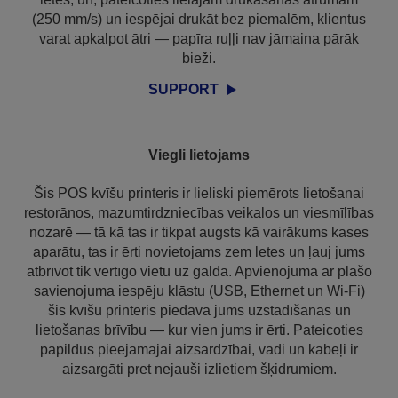
(250 mm/s) un iespējai drukāt bez piemalēm, klientus
varat apkalpot ātri — papīra ruļļi nav jāmaina pārāk
bieži.
SUPPORT
Viegli lietojams
Šis POS kvīšu printeris ir lieliski piemērots lietošanai
restorānos, mazumtirdzniecības veikalos un viesmīlības
nozarē — tā kā tas ir tikpat augsts kā vairākums kases
aparātu, tas ir ērti novietojams zem letes un ļauj jums
atbrīvot tik vērtīgo vietu uz galda. Apvienojumā ar plašo
savienojuma iespēju klāstu (USB, Ethernet un Wi-Fi)
šis kvīšu printeris piedāvā jums uzstādīšanas un
lietošanas brīvību — kur vien jums ir ērti. Pateicoties
papildus pieejamajai aizsardzībai, vadi un kabeļi ir
aizsargāti pret nejauši izlietiem šķidrumiem.