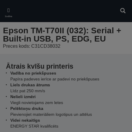
Skip
to
Meklē
main
Izvēlne
content
Epson TM-T70II (032): Serial +
Built-in USB, PS, EDG, EU
Preces kods: C31CD38032
Ātrais kvīšu printeris
Vadība no priekšpuses
Papīra padeves ierīce ar padevi no priekšpuses
Liels drukas ātrums
Līdz pat 250 mm/s
Nelieli izmēri
Viegli novietojams zem letes
Pelēktoņu druka
Pievienojiet materiāliem logotipus un attēlus
Videi nekaitīgs
ENERGY STAR kvalificēts