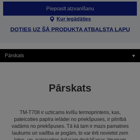
Pieprasīt atzvanīšanu
Kur iegādāties
DOTIES UZ ŠĀ PRODUKTA ATBALSTA LAPU
Pārskats
Pārskats
TM-T70II ir uzticams kvīšu termoprinteris, kas,
pateicoties papīra ielādei no priekšpuses, ir pilnībā
vadāms no priekšpuses. Tā kā tam ir mazs pamatnes
laukums un vadība ar pogām, to var ērti novietot zem
letes, un, pateicoties lielajam drukāšanas ātrumam