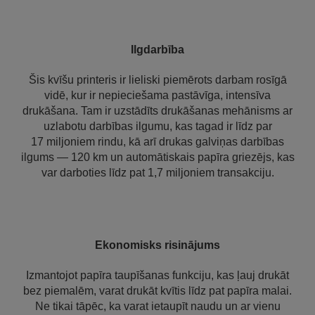
Ilgdarbība
Šis kvīšu printeris ir lieliski piemērots darbam rosīgā
vidē, kur ir nepieciešama pastāvīga, intensīva
drukāšana. Tam ir uzstādīts drukāšanas mehānisms ar
uzlabotu darbības ilgumu, kas tagad ir līdz par
17 miljoniem rindu, kā arī drukas galviņas darbības
ilgums — 120 km un automātiskais papīra griezējs, kas
var darboties līdz pat 1,7 miljoniem transakciju.
Ekonomisks risinājums
Izmantojot papīra taupīšanas funkciju, kas ļauj drukāt
bez piemalēm, varat drukāt kvītis līdz pat papīra malai.
Ne tikai tāpēc, ka varat ietaupīt naudu un ar vienu