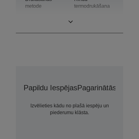
metode
termodrukāšana
Tehnoloģija
Termodruka
Papildu Iespējas
Pagarinātās Garant
Izvēlieties kādu no plašā iespēju un
piederumu klāsta.