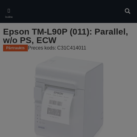
Skip
to
Meklē
main
Izvēlne
content
Epson TM-L90P (011): Parallel,
w/o PS, ECW
Preces kods: C31C414011
Pārtraukts