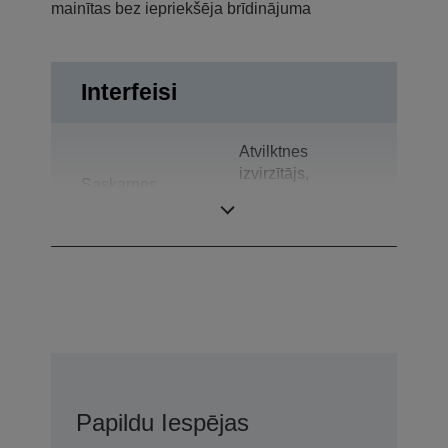
mainītas bez iepriekšēja brīdinājuma
Interfeisi
Atvilktnes
izvirzītājs,
Saskarnes
Divvirzienu
paralēlais
Papildu Iespējas