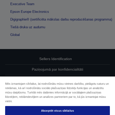
Executive Team
Epson Europe Electronics
Digigraphie® (sertificēta mākslas darbu reproducēšanas programma)
Tiešā druka uz audumu
Global
Sellers Identification
Paziņojumā par konfidencialitāti
EU Data Act Compliance
Mēs izmantojam sīkfailus, lai nodrošinātu mūsu vietnes darbību, pielāgotu saturu un
reklāmas, kā arī nodrošinātu sociālo plašsaziņas līdzekļu funkcijas un analizētu
Sazinieties ar mums par saviem datiem
mūsu datplūsmu. Turklāt mēs dalāmies informācijā ar sociālajiem plašsaziņas
līdzekļiem, reklāmdevējiem un analīzes partneriem par to, kā jūs izmantojat mūsu
Cookie Information
vietni.
Akceptēt visus sīkfailus
Epson apņemšanās pieejamības nodrošināšanā