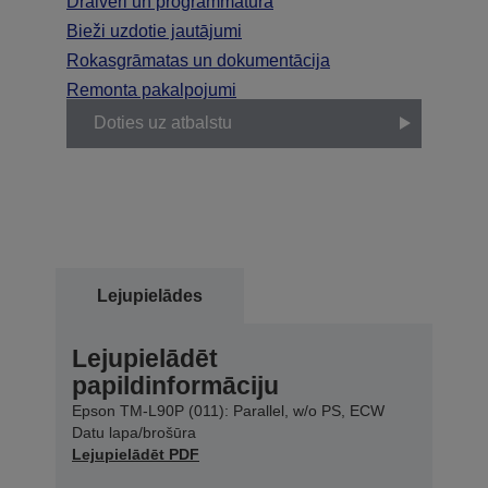
Draiveri un programmatūra
Bieži uzdotie jautājumi
Rokasgrāmatas un dokumentācija
Remonta pakalpojumi
Doties uz atbalstu
Lejupielādes
Lejupielādēt
papildinformāciju
Epson TM-L90P (011): Parallel, w/o PS, ECW
Datu lapa/brošūra
Lejupielādēt PDF