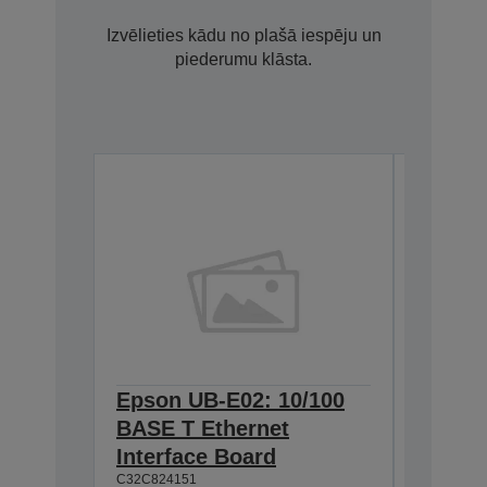
Izvēlieties kādu no plašā iespēju un
piederumu klāsta.
Epson UB-E02: 10/100
Epson 
BASE T Ethernet
Univer
Interface Board
w/o AC
C32C824151
C32C8253