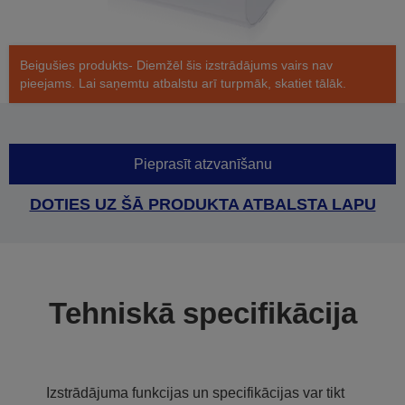
Beigušies produkts- Diemžēl šis izstrādājums vairs nav
pieejams. Lai saņemtu atbalstu arī turpmāk, skatiet tālāk.
Pieprasīt atzvanīšanu
DOTIES UZ ŠĀ PRODUKTA ATBALSTA LAPU
Tehniskā specifikācija
Izstrādājuma funkcijas un specifikācijas var tikt