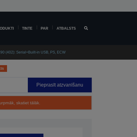
ODUKTI
TINTE
PAR
ATBALSTS
0 (402): Serial+Built-in USB, PS, ECW
kts
Pieprasīt atzvanīšanu
rpmāk, skatiet tālāk.