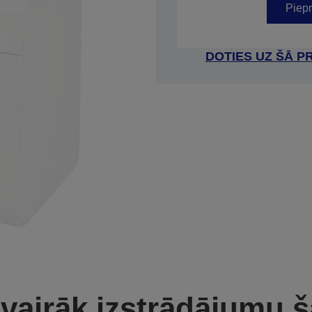
Piepr
DOTIES UZ ŠĀ P
 vairāk izstrādājumu š