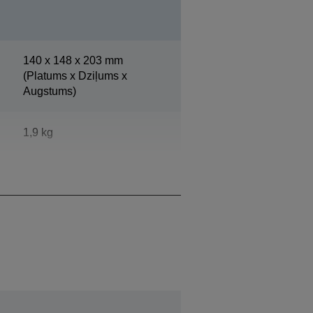
140‎ x 148 x 203 mm
(Platums x Dziļums x
Augstums)
1,9 kg
Epson vēsi balts