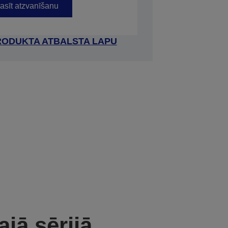
asīt atzvanīšanu
RODUKTA ATBALSTA LAPU
ajā sērijā