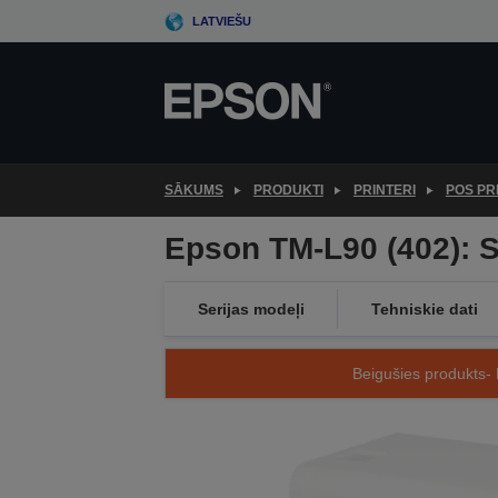
Skip
LATVIEŠU
to
main
content
SĀKUMS
PRODUKTI
PRINTERI
POS PR
Epson TM-L90 (402): S
Serijas modeļi
Tehniskie dati
Beigušies produkts- 