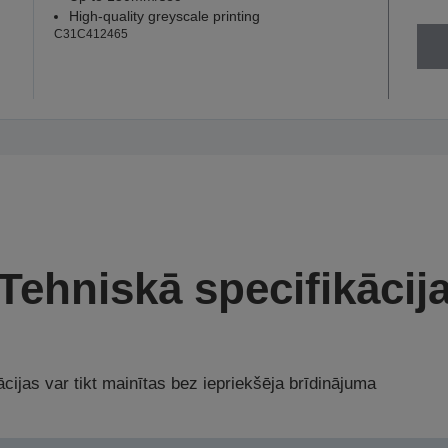
High-quality greyscale printing
C31C412465
Tehniskā specifikācij
cijas var tikt mainītas bez iepriekšēja brīdinājuma