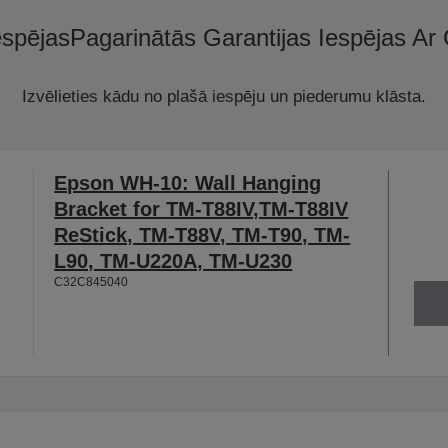
espējas
Pagarinātās Garantijas Iespējas Ar
Izvēlieties kādu no plašā iespēju un piederumu klāsta.
Epson WH-10: Wall Hanging
Bracket for TM-T88IV,TM-T88IV
ReStick, TM-T88V, TM-T90, TM-
L90, TM-U220A, TM-U230
C32C845040