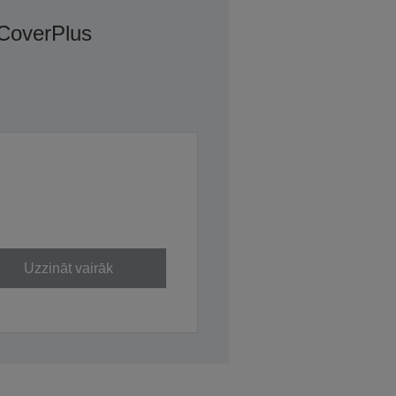
 CoverPlus
Uzzināt vairāk