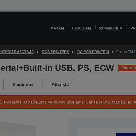
MĀJĀM
BIZNESAM
RŪPNIECĪBA
PR
INTERU RAŽOTĀJA
POS PRINTERS
PC POS PRINTERI
Epson TM-L9
erial+Built-in USB, PS, ECW
Pārtrau
Piederumi
Atbalsts
Diemžēl šis izstrādājums vairs nav pieejams. Lai saņemtu atbalstu arī tu
Preces kods: C31C412402