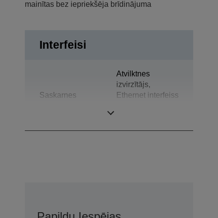
mainītas bez iepriekšēja brīdinājuma
Interfeisi
Atvilktnes
izvirzītājs,
Saskarnes
Ethernet interfeiss
(100 Base-TX /
10 Base-T)
Papildu Iespējas