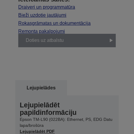
Draiveri un programmatūra
Bieži uzdotie jautājumi
Rokasgrāmatas un dokumentācija
Remonta pakalpojumi
Doties uz atbalstu
Lejupielādes
Lejupielādēt
papildinformāciju
Epson TM-L90 (022BA): Ethernet, PS, EDG Datu
lapa/brošūra
Lejupielādēt PDF