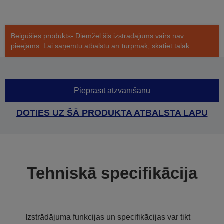
Beigušies produkts- Diemžēl šis izstrādājums vairs nav
pieejams. Lai saņemtu atbalstu arī turpmāk, skatiet tālāk.
Pieprasīt atzvanīšanu
DOTIES UZ ŠĀ PRODUKTA ATBALSTA LAPU
Tehniskā specifikācija
Izstrādājuma funkcijas un specifikācijas var tikt