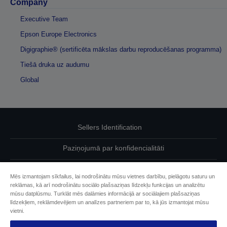
Company
Executive Team
Epson Europe Electronics
Digigraphie® (sertificēta mākslas darbu reproducēšanas programma)
Tiešā druka uz audumu
Global
Sellers Identification
Paziņojumā par konfidencialitāti
EU Data Act Compliance
Mēs izmantojam sīkfailus, lai nodrošinātu mūsu vietnes darbību, pielāgotu saturu un
reklāmas, kā arī nodrošinātu sociālo plašsaziņas līdzekļu funkcijas un analizētu
Sazinieties ar mums par saviem datiem
mūsu datplūsmu. Turklāt mēs dalāmies informācijā ar sociālajiem plašsaziņas
līdzekļiem, reklāmdevējiem un analīzes partneriem par to, kā jūs izmantojat mūsu
Cookie Information
vietni.