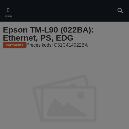
Skip
to
Meklē
main
Izvēlne
content
Epson TM-L90 (022BA):
Ethernet, PS, EDG
Preces kods: C31C414022BA
Pārtraukts