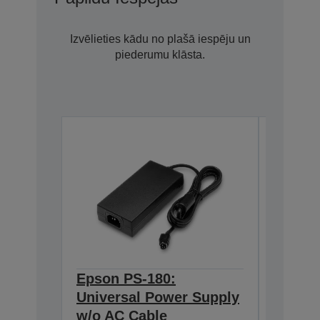
Izvēlieties kādu no plašā iespēju un
piederumu klāsta.
Epson PS-180:
Epson 
Universal Power Supply
BASE T
w/o AC Cable
Interf