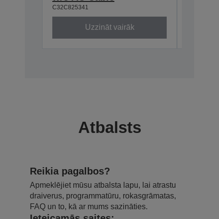
C32C825341
C32C8241
Uzzināt vairāk
Atbalsts
Reikia pagalbos?
Apmeklējiet mūsu atbalsta lapu, lai atrastu
draiverus, programmatūru, rokasgrāmatas,
FAQ un to, kā ar mums sazināties.
Ieteicamās saites: