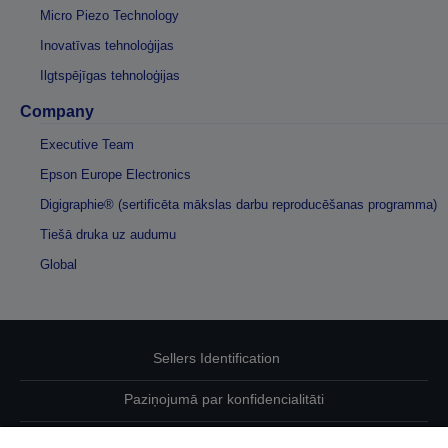
Micro Piezo Technology
Inovatīvas tehnoloģijas
Ilgtspējīgas tehnoloģijas
Company
Executive Team
Epson Europe Electronics
Digigraphie® (sertificēta mākslas darbu reproducēšanas programma)
Tiešā druka uz audumu
Global
Sellers Identification
Paziņojumā par konfidencialitāti
EU Data Act Compliance