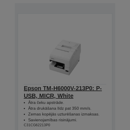
Epson TM-H6000V-213P0: P-
USB, MICR, White
Ātra čeku apstrāde.
Ātra drukāšana līdz pat 350 mm/s.
Zemas kopējās uzturēšanas izmaksas.
Savienojamības risinājumi.
C31CG62213P0