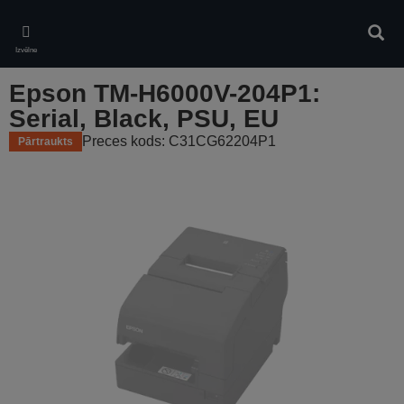
Skip
to
Meklē
main
Izvēlne
content
Epson TM-H6000V-204P1:
Serial, Black, PSU, EU
Preces kods: C31CG62204P1
Pārtraukts