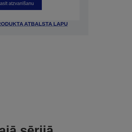
asīt atzvanīšanu
RODUKTA ATBALSTA LAPU
ajā sērijā