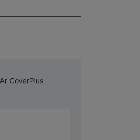
White (balta)
 Ar CoverPlus