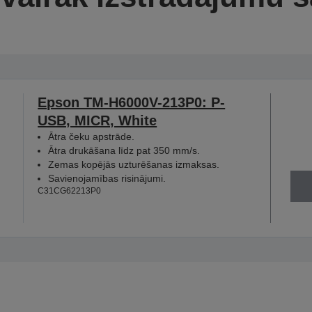
Epson TM-H6000V-213P0: P-
USB, MICR, White
Ātra čeku apstrāde.
Ātra drukāšana līdz pat 350 mm/s.
Zemas kopējās uzturēšanas izmaksas.
Savienojamības risinājumi.
C31CG62213P0