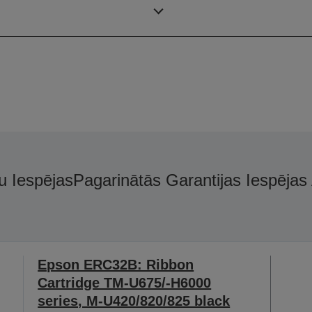
Krāsa
u Iespējas
Pagarinātās Garantijas Iespējas
Epson ERC32B: Ribbon
Cartridge TM-U675/-H6000
series, M-U420/820/825 black