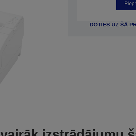
Piepr
DOTIES UZ ŠĀ P
 vairāk izstrādājumu š