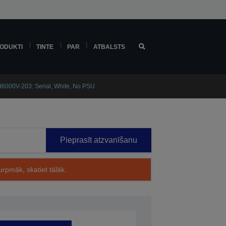
ODUKTI
TINTE
PAR
ATBALSTS
6000V-203: Serial, White, No PSU
Pieprasīt atzvanīšanu
rpmāk, skatiet tālāk.