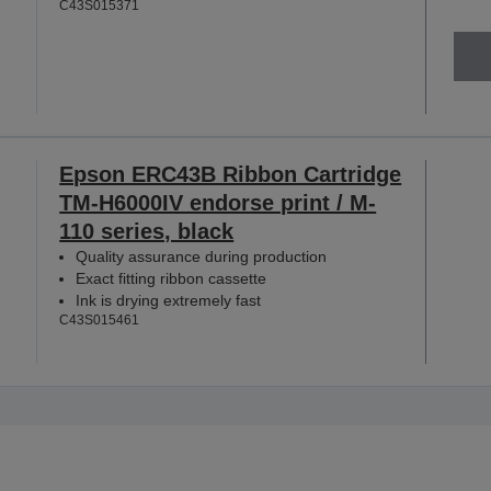
C43S015371
Epson ERC43B Ribbon Cartridge
TM-H6000IV endorse print / M-
110 series, black
Quality assurance during production
Exact fitting ribbon cassette
Ink is drying extremely fast
C43S015461