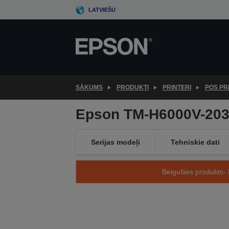
Skip
LATVIEŠU
to
main
content
SĀKUMS
PRODUKTI
PRINTERI
POS PR
Epson TM-H6000V-203:
Serijas modeļi
Tehniskie dati
Beigušies produkts- 