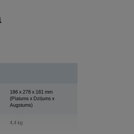
a
186‎ x 278 x 181 mm
(Platums x Dziļums x
Augstums)
4,4 kg