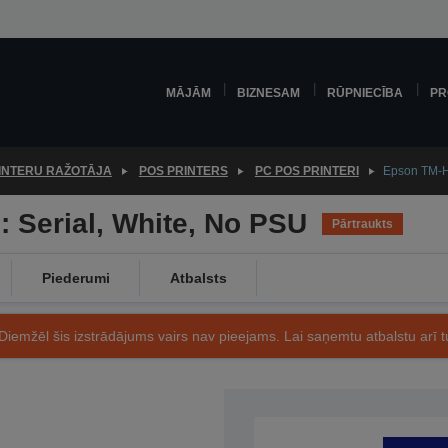
MĀJĀM
BIZNESAM
RŪPNIECĪBA
PR
INTERU RAŽOTĀJA
POS PRINTERS
PC POS PRINTERI
Epson TM-H
 Serial, White, No PSU
Pārtraukts
Piederumi
Atbalsts
Diemžēl šis izstrādājums vairs nav pieejams. Lai saņemtu atbalstu arī tu
Preces kods: C31CG62203