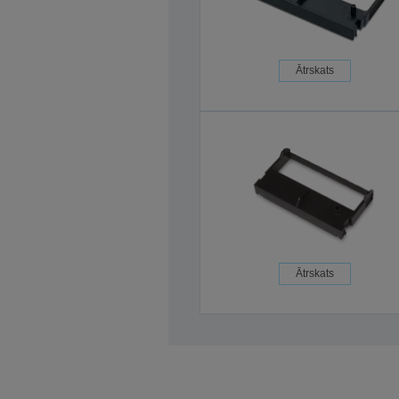
Ātrskats
Ātrskats