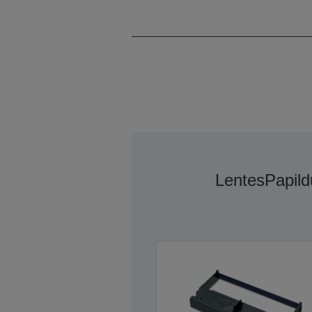
Lentes
Papild