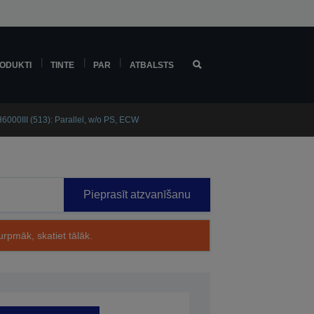
ODUKTI
TINTE
PAR
ATBALSTS
000III (513): Parallel, w/o PS, ECW
Pieprasīt atzvanīšanu
rpmāk, skatiet tālāk.