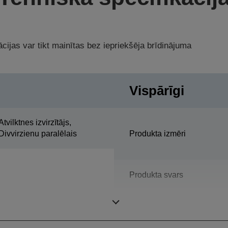
cijas var tikt mainītas bez iepriekšēja brīdinājuma
Vispārīgi
Atvilktnes izvirzītājs,
Divvirzienu paralēlais
Produkta izmēri
Produkta svars
Krāsa