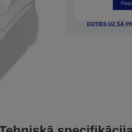
Piepr
DOTIES UZ ŠĀ P
Tehniskā specifikācij