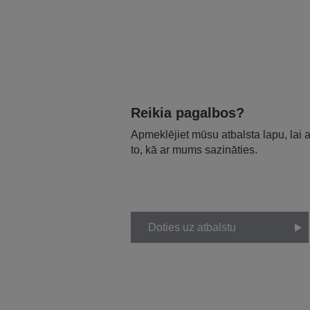
Reikia pagalbos?
Apmeklējiet mūsu atbalsta lapu, lai
to, kā ar mums sazināties.
Doties uz atbalstu