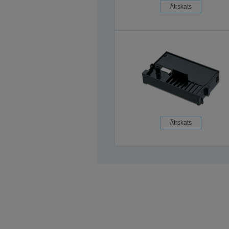
Ātrskats
Ātrskats