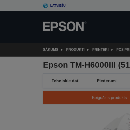
Skip
LATVIEŠU
to
main
content
SĀKUMS
PRODUKTI
PRINTERI
POS PR
Epson TM-H6000III (51
Tehniskie dati
Piederumi
Beigušies produkts- 