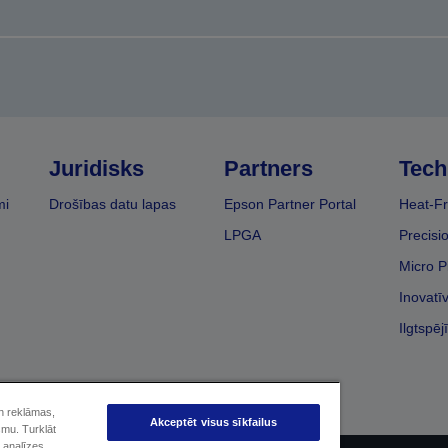
Juridisks
Partners
Tech
mi
Drošības datu lapas
Epson Partner Portal
Heat-Fr
LPGA
Precisi
Micro P
Inovatī
Ilgtspēj
un reklāmas,
Akceptēt visus sīkfailus
smu. Turklāt
 analīzes