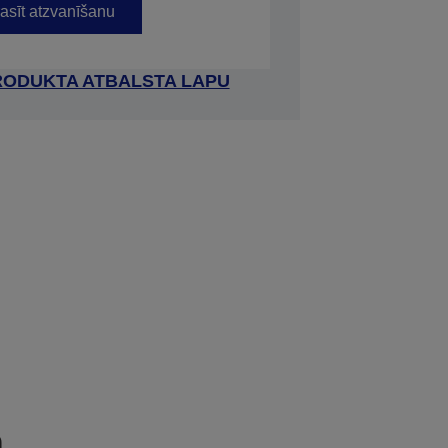
asīt atzvanīšanu
RODUKTA ATBALSTA LAPU
a