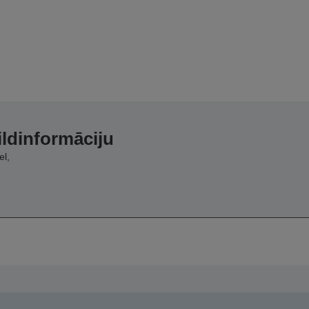
ildinformāciju
el,