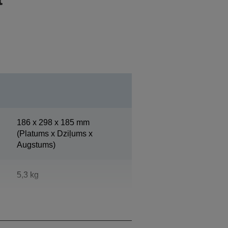
186‎ x 298 x 185 mm
(Platums x Dziļums x
Augstums)
5,3 kg
Epson vēsi balts