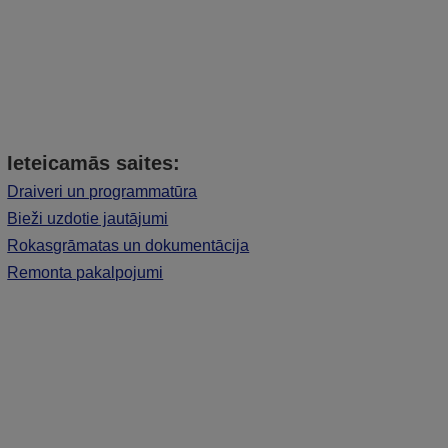
Ieteicamās saites:
Draiveri un programmatūra
Bieži uzdotie jautājumi
Rokasgrāmatas un dokumentācija
Remonta pakalpojumi