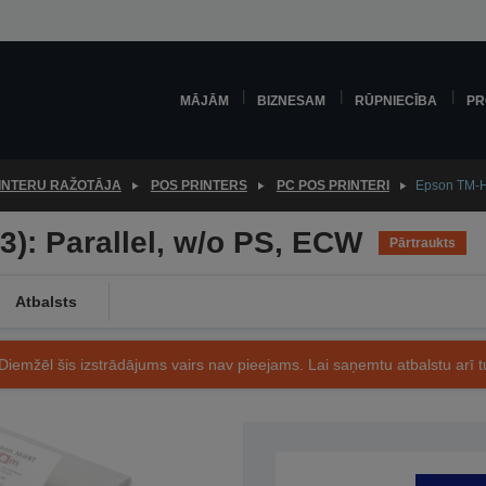
MĀJĀM
BIZNESAM
RŪPNIECĪBA
PR
INTERU RAŽOTĀJA
POS PRINTERS
PC POS PRINTERI
Epson TM-H6
3): Parallel, w/o PS, ECW
Pārtraukts
Atbalsts
Diemžēl šis izstrādājums vairs nav pieejams. Lai saņemtu atbalstu arī tu
Preces kods: C31C625513