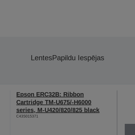
Lentes
Papildu Iespējas
Epson ERC32B: Ribbon
Cartridge TM-U675/-H6000
series, M-U420/820/825 black
C43S015371