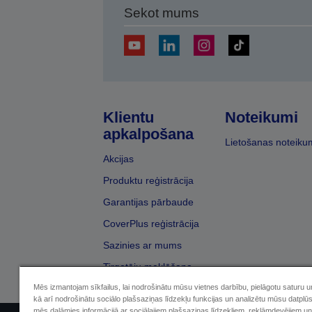
Sekot mums
Klientu
Noteikumi
apkalpošana
Lietošanas noteiku
Akcijas
Produktu reģistrācija
Garantijas pārbaude
CoverPlus reģistrācija
Sazinies ar mums
Tirgotāju meklēšana
Mēs izmantojam sīkfailus, lai nodrošinātu mūsu vietnes darbību, pielāgotu saturu 
kā arī nodrošinātu sociālo plašsaziņas līdzekļu funkcijas un analizētu mūsu datplū
mēs dalāmies informācijā ar sociālajiem plašsaziņas līdzekļiem, reklāmdevējiem un