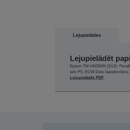
Lejupielādes
Lejupielādēt pap
Epson TM-H6000III (513): Parall
w/o PS, ECW Datu lapa/brošūra
Lejupielādēt PDF