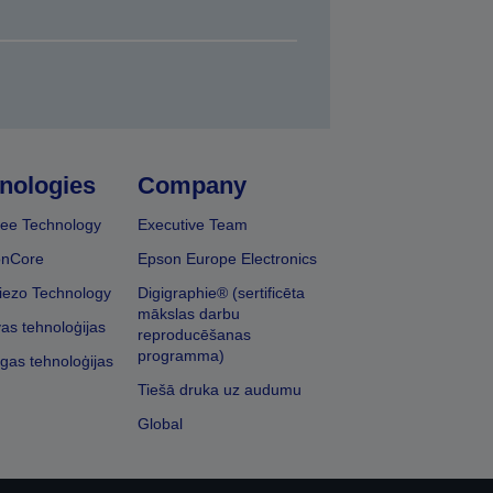
nologies
Company
ee Technology
Executive Team
onCore
Epson Europe Electronics
iezo Technology
Digigraphie® (sertificēta
mākslas darbu
vas tehnoloģijas
reproducēšanas
programma)
īgas tehnoloģijas
Tiešā druka uz audumu
Global