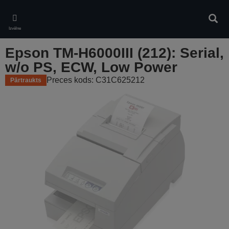
Skip
to
Meklē
main
Izvēlne
content
Epson TM-H6000III (212): Serial,
w/o PS, ECW, Low Power
Preces kods: C31C625212
Pārtraukts