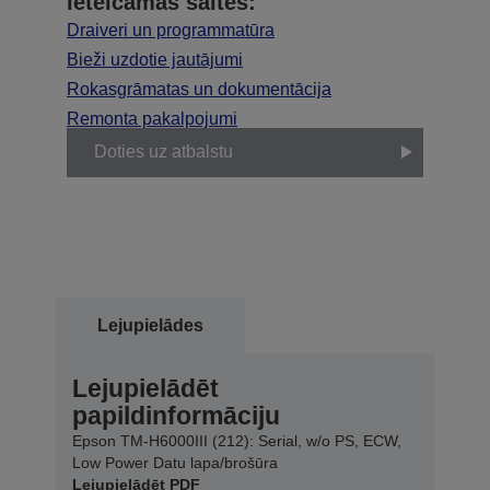
Ieteicamās saites:
Draiveri un programmatūra
Bieži uzdotie jautājumi
Rokasgrāmatas un dokumentācija
Remonta pakalpojumi
Doties uz atbalstu
Lejupielādes
Lejupielādēt
papildinformāciju
Epson TM-H6000III (212): Serial, w/o PS, ECW,
Low Power Datu lapa/brošūra
Lejupielādēt PDF