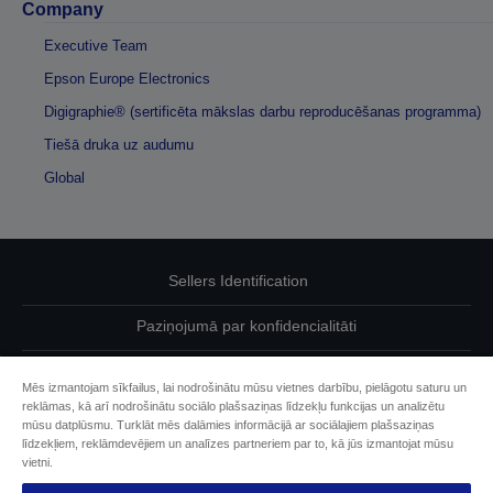
Company
Executive Team
Epson Europe Electronics
Digigraphie® (sertificēta mākslas darbu reproducēšanas programma)
Tiešā druka uz audumu
Global
Sellers Identification
Paziņojumā par konfidencialitāti
EU Data Act Compliance
Mēs izmantojam sīkfailus, lai nodrošinātu mūsu vietnes darbību, pielāgotu saturu un
reklāmas, kā arī nodrošinātu sociālo plašsaziņas līdzekļu funkcijas un analizētu
Sazinieties ar mums par saviem datiem
mūsu datplūsmu. Turklāt mēs dalāmies informācijā ar sociālajiem plašsaziņas
līdzekļiem, reklāmdevējiem un analīzes partneriem par to, kā jūs izmantojat mūsu
Cookie Information
vietni.