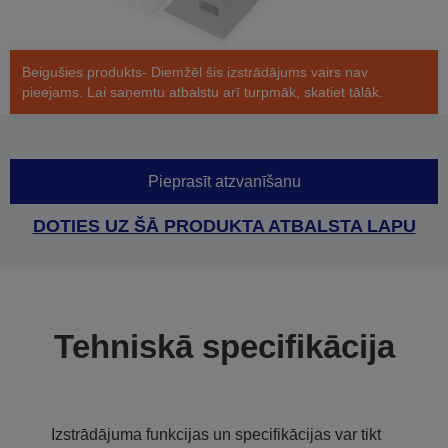
Beigušies produkts- Diemžēl šis izstrādājums vairs nav
pieejams. Lai saņemtu atbalstu arī turpmāk, skatiet tālāk.
Pieprasīt atzvanīšanu
DOTIES UZ ŠĀ PRODUKTA ATBALSTA LAPU
Tehniskā specifikācija
Izstrādājuma funkcijas un specifikācijas var tikt