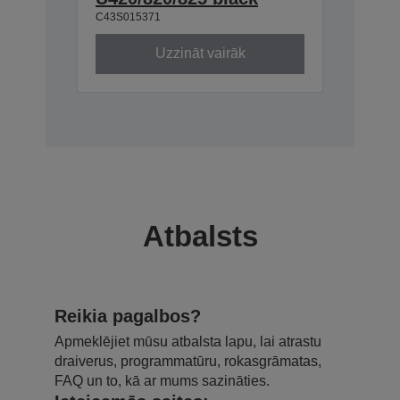
C43S015371
Uzzināt vairāk
Atbalsts
Reikia pagalbos?
Apmeklējiet mūsu atbalsta lapu, lai atrastu
draiverus, programmatūru, rokasgrāmatas,
FAQ un to, kā ar mums sazināties.