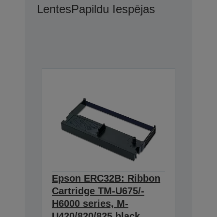
Lentes
Papildu Iespējas
Epson ERC32B: Ribbon
Cartridge TM-U675/-
H6000 series, M-
U420/820/825 black