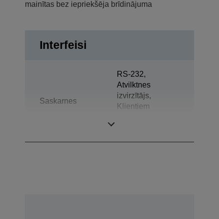
mainītas bez iepriekšēja brīdinājuma
Interfeisi
RS-232,
Atvilktnes
izvirzītājs,
Saskarnes
Klientiem
paredzēts
displejs