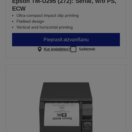
Epson TM-U295 (272): Serial, w/o PS,
ECW
Ultra-compact impact slip printing
Flatbed design
Vertical and horizontal printing
Pieprasīt atzvanīšanu
Kur iegādāties?
Salīdzināt