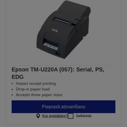
Epson TM-U220A (057): Serial, PS,
EDG
Impact receipt printing
Drop-in paper load
Accepts three paper sizes
Pieprasīt atzvanīšanu
Kur iegādāties?
Salīdzināt