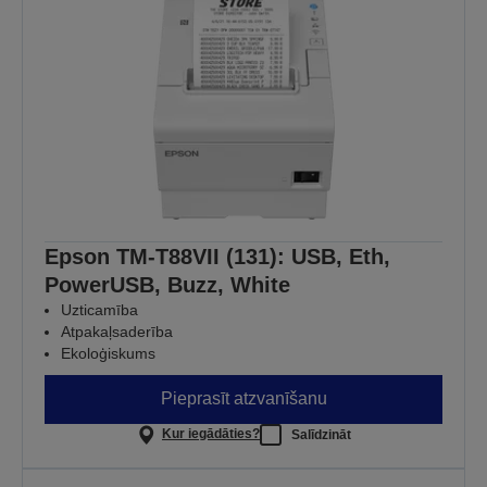
Epson TM-T88VII (131): USB, Eth,
PowerUSB, Buzz, White
Uzticamība
Atpakaļsaderība
Ekoloģiskums
Pieprasīt atzvanīšanu
Kur iegādāties?
Salīdzināt