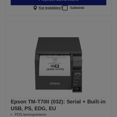
Kur iegādāties?
Salīdzināt
Epson TM-T70II (032): Serial + Built-in
USB, PS, EDG, EU
POS termoprinteris