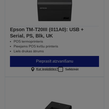
Epson TM-T20III (011A0): USB +
Serial, PS, Blk, UK
POS termoprinteris
Pieejams POS kvīšu printeris
Liels drukas ātrums
Pieprasīt atzvanīšanu
Kur iegādāties?
Salīdzināt