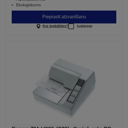
Ekoloģiskums
Pieprasīt atzvanīšanu
Kur iegādāties?
Salīdzināt