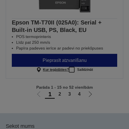
Epson TM-T70II (025A0): Serial +
Built-in USB, PS, Black, EU
POS termoprinteris
Līdz pat 250 mm/s
Papīra padeves ierīce ar padevi no priekšpuses
Pieprasīt atzvanīšanu
Kur iegādāties?
Salīdzināt
Parāda 1 - 15 no 52 vienībām
1
2
3
4
Iet
Iet
uz
uz
iepriekšējo
nākamo
lapu
lapu
Sekot mums