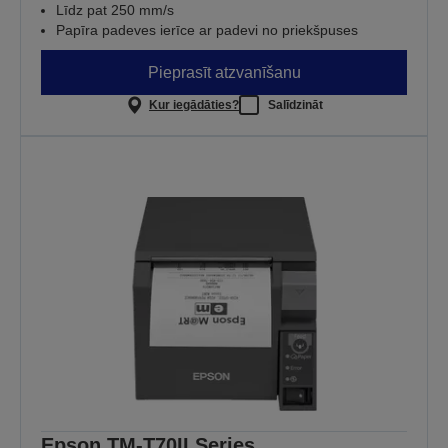
Līdz pat 250 mm/s
Papīra padeves ierīce ar padevi no priekšpuses
Pieprasīt atzvanīšanu
Kur iegādāties?
Salīdzināt
Epson TM-T70II Series