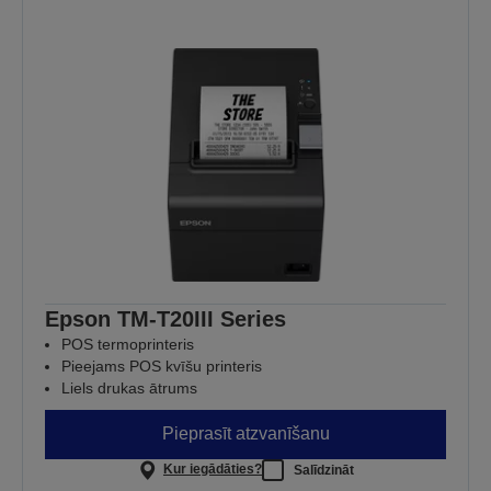
Epson TM-T20III Series
POS termoprinteris
Pieejams POS kvīšu printeris
Liels drukas ātrums
Pieprasīt atzvanīšanu
Kur iegādāties?
Salīdzināt