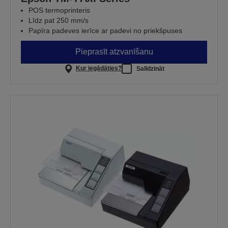
POS termoprinteris
Līdz pat 250 mm/s
Papīra padeves ierīce ar padevi no priekšpuses
Pieprasīt atzvanīšanu
Kur iegādāties?
Salīdzināt