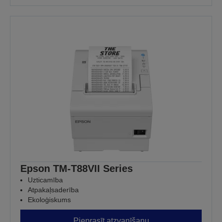
Epson TM-T88VII Series
Uzticamība
Atpakaļsaderība
Ekoloģiskums
Pieprasīt atzvanīšanu