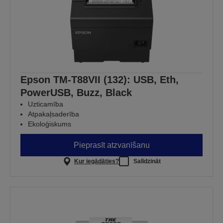
Epson TM-T88VII (132): USB, Eth,
PowerUSB, Buzz, Black
Uzticamība
Atpakaļsaderība
Ekoloģiskums
Pieprasīt atzvanīšanu
Kur iegādāties?
Salīdzināt