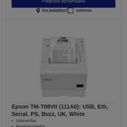
Pieprasīt atzvanīšanu
Kur iegādāties?
Salīdzināt
Epson TM-T88VII (111A0): USB, Eth,
Serial, PS, Buzz, UK, White
Uzticamība
Atpakaļsaderība