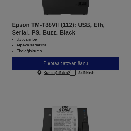
Epson TM-T88VII (112): USB, Eth,
Serial, PS, Buzz, Black
Uzticamība
Atpakaļsaderība
Ekoloģiskums
Pieprasīt atzvanīšanu
Kur iegādāties?
Salīdzināt