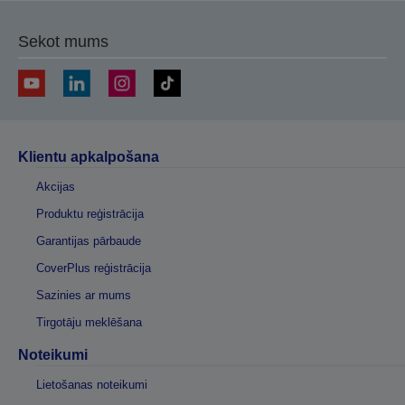
lapu
lapu
Sekot mums
Klientu apkalpošana
Akcijas
Produktu reģistrācija
Garantijas pārbaude
CoverPlus reģistrācija
Sazinies ar mums
Tirgotāju meklēšana
Noteikumi
Lietošanas noteikumi