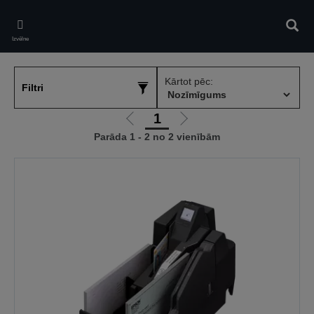
Skip
to
Meklē
main
Izvēlne
content
Kārtot pēc:
Filtri
1
Iet
Iet
Parāda 1 - 2 no 2 vienībām
uz
uz
iepriekšējo
nākamo
lapu
lapu