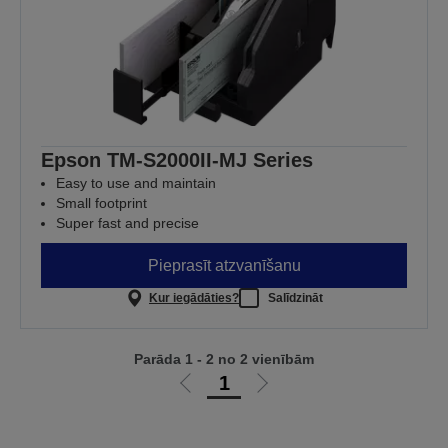
Epson TM-S2000II-MJ Series
Easy to use and maintain
Small footprint
Super fast and precise
Pieprasīt atzvanīšanu
Kur iegādāties?
Salīdzināt
Parāda 1 - 2 no 2 vienībām
1
Iet
Iet
uz
uz
iepriekšējo
nākamo