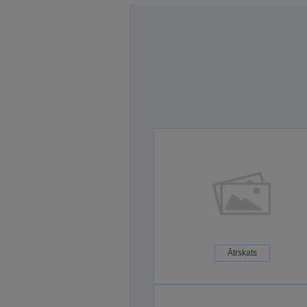
Ātrskats