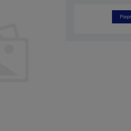
Preces kods: C41D096011
Piepr