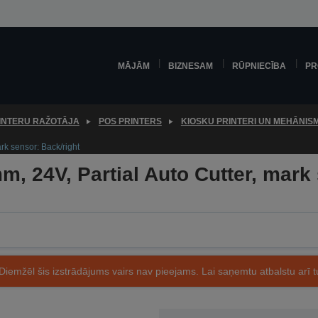
MĀJĀM
BIZNESAM
RŪPNIECĪBA
PR
INTERU RAŽOTĀJA
POS PRINTERS
KIOSKU PRINTERI UN MEHĀNISM
k sensor: Back/right
 24V, Partial Auto Cutter, mark 
Diemžēl šis izstrādājums vairs nav pieejams. Lai saņemtu atbalstu arī tu