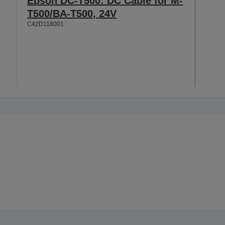
Epson DC-T500: DC Cable for M-
T500/BA-T500, 24V
C42D118001