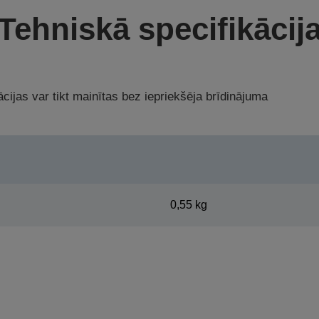
Tehniskā specifikācij
cijas var tikt mainītas bez iepriekšēja brīdinājuma
0,55 kg