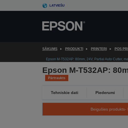
Skip
LATVIEŠU
to
main
content
SĀKUMS
PRODUKTI
PRINTERI
POS PR
Epson M-T532AP: 80mm, 24V, Partial Auto Cutter, mar
Epson M-T532AP: 80mm,
Pārtraukts
Tehniskie dati
Piederumi
Beigušies produkts- 