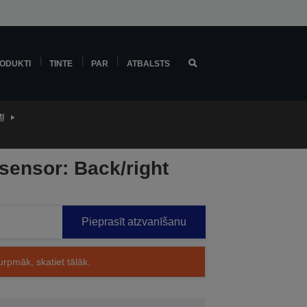
ODUKTI
TINTE
PAR
ATBALSTS
I
sensor: Back/right
Pieprasīt atzvanīšanu
rpmāk, skatiet tālāk.