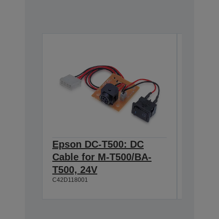
Epson DC-T500: DC
Epson
Cable for M-T500/BA-
Series
C42D1045
T500, 24V
C42D118001