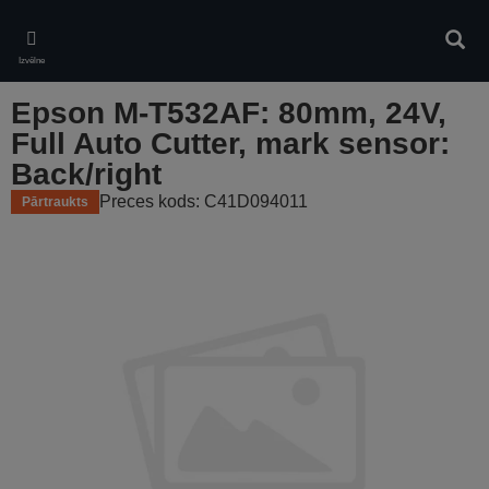
Skip
to
Meklē
main
Izvēlne
content
Epson M-T532AF: 80mm, 24V,
Full Auto Cutter, mark sensor:
Back/right
Preces kods: C41D094011
Pārtraukts