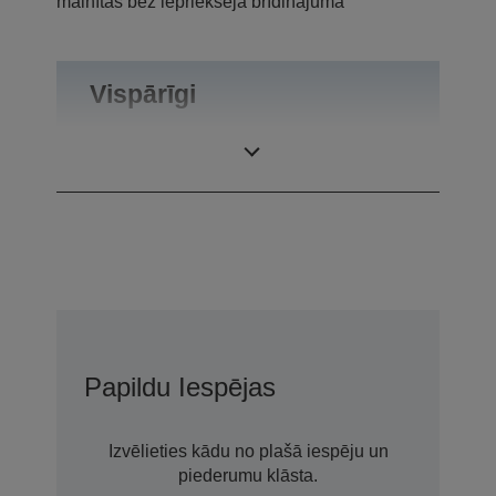
mainītas bez iepriekšēja brīdinājuma
Vispārīgi
Produkta svars
0,55 kg
Papildu Iespējas
Izvēlieties kādu no plašā iespēju un
piederumu klāsta.