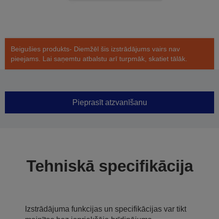
Beigušies produkts- Diemžēl šis izstrādājums vairs nav
pieejams. Lai saņemtu atbalstu arī turpmāk, skatiet tālāk.
Pieprasīt atzvanīšanu
Tehniskā specifikācija
Izstrādājuma funkcijas un specifikācijas var tikt