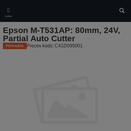
Skip
to
Meklē
main
Izvēlne
content
Epson M-T531AP: 80mm, 24V,
Partial Auto Cutter
Preces kods: C41D095001
Pārtraukts