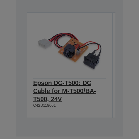
Epson DC-T500: DC
Epson
Cable for M-T500/BA-
Series
C42D1045
T500, 24V
C42D118001