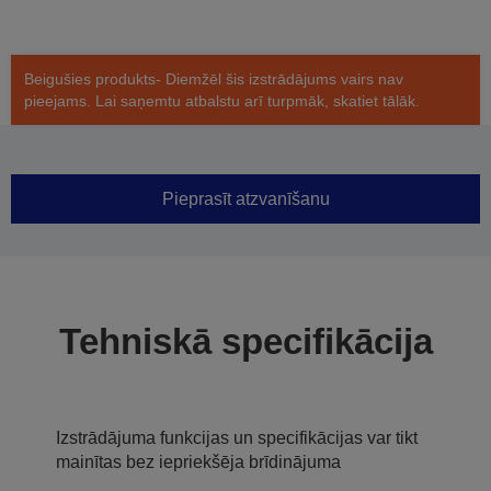
Beigušies produkts- Diemžēl šis izstrādājums vairs nav
pieejams. Lai saņemtu atbalstu arī turpmāk, skatiet tālāk.
Pieprasīt atzvanīšanu
Tehniskā specifikācija
Izstrādājuma funkcijas un specifikācijas var tikt
mainītas bez iepriekšēja brīdinājuma