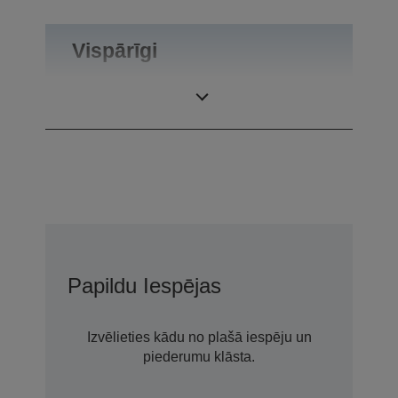
Vispārīgi
Produkta svars
0,55 kg
Papildu Iespējas
Izvēlieties kādu no plašā iespēju un
piederumu klāsta.