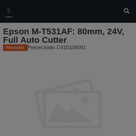
Skip
to
Meklē
main
Izvēlne
content
Epson M-T531AF: 80mm, 24V,
Full Auto Cutter
Preces kods: C41D106001
Pārtraukts