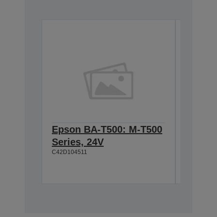
Epson BA-T500: M-T500
Epson
Series, 24V
Cable 
C42D104511
T500, 
C42D1180