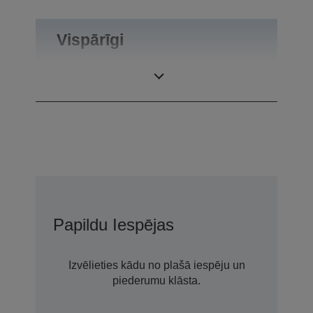
Vispārīgi
Produkta svars
0,55 kg
Papildu Iespējas
Izvēlieties kādu no plašā iespēju un
piederumu klāsta.