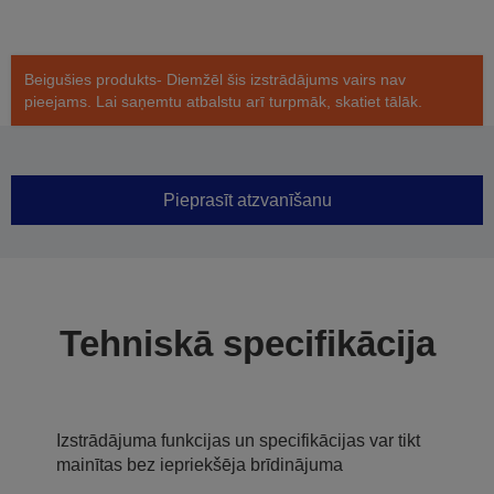
Beigušies produkts- Diemžēl šis izstrādājums vairs nav
pieejams. Lai saņemtu atbalstu arī turpmāk, skatiet tālāk.
Pieprasīt atzvanīšanu
Tehniskā specifikācija
Izstrādājuma funkcijas un specifikācijas var tikt
mainītas bez iepriekšēja brīdinājuma