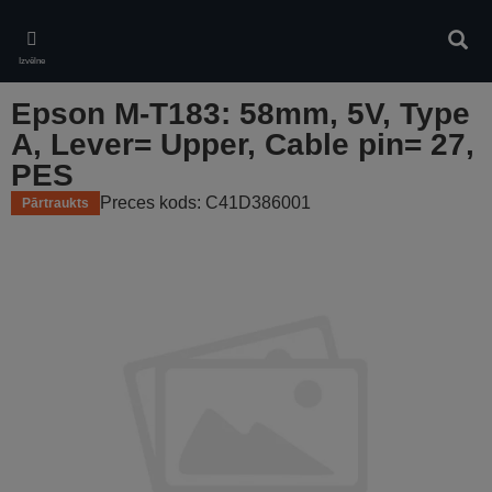
Skip
to
Meklē
main
Izvēlne
content
Epson M-T183: 58mm, 5V, Type
A, Lever= Upper, Cable pin= 27,
PES
Preces kods: C41D386001
Pārtraukts