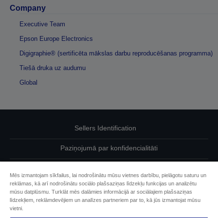
Company
Executive Team
Epson Europe Electronics
Digigraphie® (sertificēta mākslas darbu reproducēšanas programma)
Tiešā druka uz audumu
Global
Sellers Identification
Paziņojumā par konfidencialitāti
EU Data Act Compliance
Mēs izmantojam sīkfailus, lai nodrošinātu mūsu vietnes darbību, pielāgotu saturu un
reklāmas, kā arī nodrošinātu sociālo plašsaziņas līdzekļu funkcijas un analizētu
Sazinieties ar mums par saviem datiem
mūsu datplūsmu. Turklāt mēs dalāmies informācijā ar sociālajiem plašsaziņas
līdzekļiem, reklāmdevējiem un analīzes partneriem par to, kā jūs izmantojat mūsu
Cookie Information
vietni.