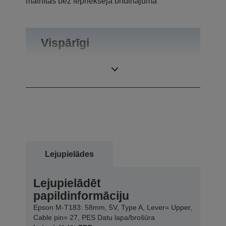
mainītas bez iepriekšēja brīdinājuma
Vispārīgi
Produkta svars
0,04 kg
Lejupielādes
Lejupielādēt
papildinformāciju
Epson M-T183: 58mm, 5V, Type A, Lever= Upper,
Cable pin= 27, PES Datu lapa/brošūra