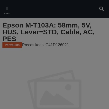
Skip
to
Meklē
main
Izvēlne
content
Epson M-T103A: 58mm, 5V,
HUS, Lever=STD, Cable, AC,
PES
Preces kods: C41D126021
Pārtraukts