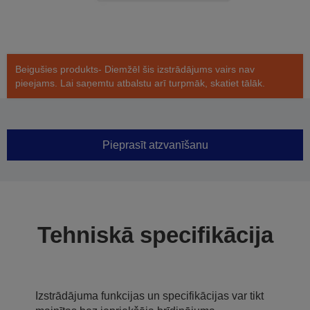
Beigušies produkts- Diemžēl šis izstrādājums vairs nav
pieejams. Lai saņemtu atbalstu arī turpmāk, skatiet tālāk.
Pieprasīt atzvanīšanu
Tehniskā specifikācija
Izstrādājuma funkcijas un specifikācijas var tikt