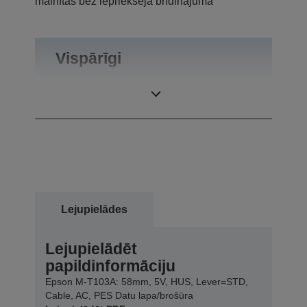
mainītas bez iepriekšēja brīdinājuma
Vispārīgi
Produkta svars
0,27 kg
Lejupielādes
Lejupielādēt
papildinformāciju
Epson M-T103A: 58mm, 5V, HUS, Lever=STD,
Cable, AC, PES Datu lapa/brošūra