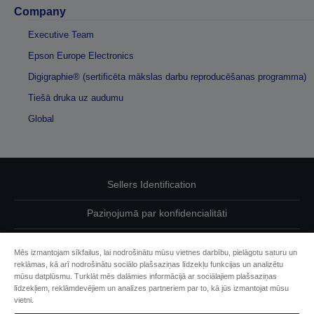
Company
Executive Team
Epson Europe Electronics
Digigraphie® (sertificēta mākslas darbu reproducēšanas programma)
Tiešā druka uz audumu
Global
Sellers Identification
Paziņojumā par konfidencialitāti
EU Data Act Compliance
Mēs izmantojam sīkfailus, lai nodrošinātu mūsu vietnes darbību, pielāgotu saturu un
reklāmas, kā arī nodrošinātu sociālo plašsaziņas līdzekļu funkcijas un analizētu
Sazinieties ar mums par saviem datiem
mūsu datplūsmu. Turklāt mēs dalāmies informācijā ar sociālajiem plašsaziņas
līdzekļiem, reklāmdevējiem un analīzes partneriem par to, kā jūs izmantojat mūsu
Cookie Information
vietni.