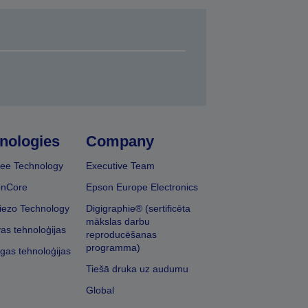
nologies
Company
ee Technology
Executive Team
onCore
Epson Europe Electronics
iezo Technology
Digigraphie® (sertificēta
mākslas darbu
vas tehnoloģijas
reproducēšanas
programma)
īgas tehnoloģijas
Tiešā druka uz audumu
Global