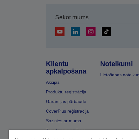
Sekot mums
Klientu
Noteikumi
apkalpošana
Lietošanas noteiku
Akcijas
Produktu reģistrācija
Garantijas pārbaude
CoverPlus reģistrācija
Sazinies ar mums
Tirgotāju meklēšana