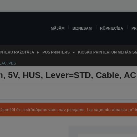
MĀJĀM
BIZNESAM
RŪPNIECĪBA
PR
INTERU RAŽOTĀJA
POS PRINTERS
KIOSKU PRINTERI UN MEHĀNISM
, AC, PES
 5V, HUS, Lever=STD, Cable, AC
Diemžēl šis izstrādājums vairs nav pieejams. Lai saņemtu atbalstu arī tu
Preces kods: C41D086031