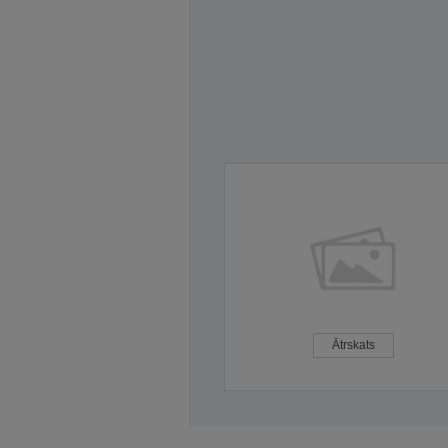
Ātrskats