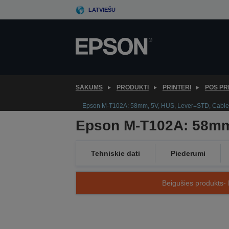
Skip
LATVIEŠU
to
main
content
SĀKUMS
PRODUKTI
PRINTERI
POS PR
Epson M-T102A: 58mm, 5V, HUS, Lever=STD, Cable
Epson M-T102A: 58mm,
Tehniskie dati
Piederumi
Beigušies produkts- 