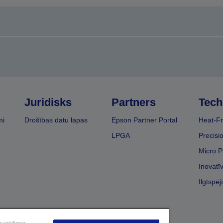
Juridisks
Partners
Tech
mi
Drošības datu lapas
Epson Partner Portal
Heat-Fr
LPGA
Precisi
Micro P
Inovatī
Ilgtspēj