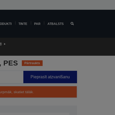
ODUKTI
TINTE
PAR
ATBALSTS
I
, PES
Pārtraukts
Pieprasīt atzvanīšanu
rpmāk, skatiet tālāk.