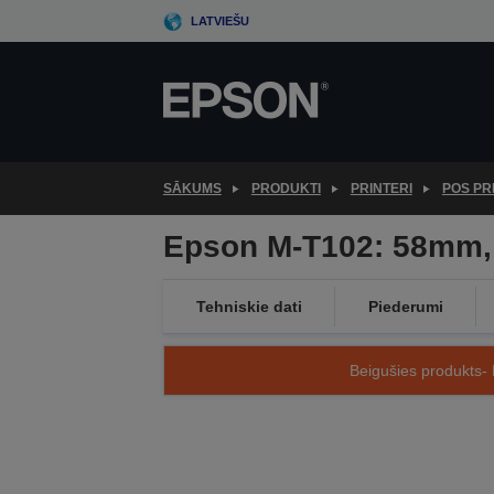
Skip
LATVIEŠU
to
main
content
SĀKUMS
PRODUKTI
PRINTERI
POS PR
Epson M-T102: 58mm, 
Tehniskie dati
Piederumi
Beigušies produkts- 