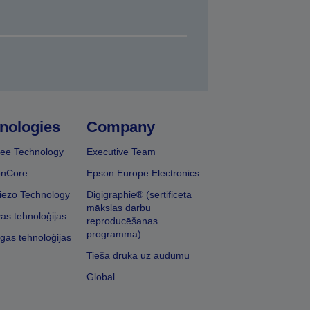
nologies
Company
ee Technology
Executive Team
onCore
Epson Europe Electronics
iezo Technology
Digigraphie® (sertificēta
mākslas darbu
vas tehnoloģijas
reproducēšanas
programma)
īgas tehnoloģijas
Tiešā druka uz audumu
Global