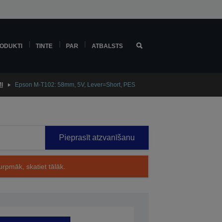
ODUKTI
TINTE
PAR
ATBALSTS
I
Epson M-T102: 58mm, 5V, Lever=Short, PES
Pieprasīt atzvanīšanu
rpmāk, skatiet tālāk.