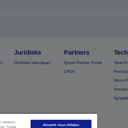
Juridisks
Partners
Tech
mi
Drošības datu lapas
Epson Partner Portal
Heat-Fr
LPGA
Precisi
Micro P
Inovatī
Ilgtspēj
un reklāmas,
Akceptēt visus sīkfailus
smu. Turklāt