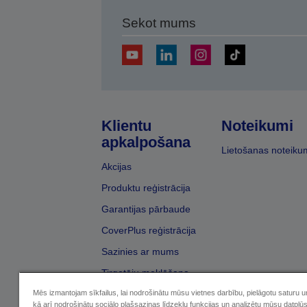
Sekot mums
Klientu
Noteikumi
apkalpošana
Lietošanas noteiku
Akcijas
Produktu reģistrācija
Garantijas pārbaude
CoverPlus reģistrācija
Sazinies ar mums
Tirgotāju meklēšana
Mēs izmantojam sīkfailus, lai nodrošinātu mūsu vietnes darbību, pielāgotu saturu 
kā arī nodrošinātu sociālo plašsaziņas līdzekļu funkcijas un analizētu mūsu datplū