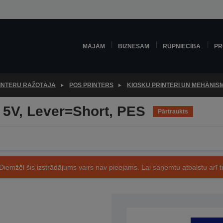
MĀJĀM
BIZNESAM
RŪPNIECĪBA
PR
INTERU RAŽOTĀJA
POS PRINTERS
KIOSKU PRINTERI UN MEHĀNISM
5V, Lever=Short, PES
Pārtraukts
Diemžēl šis izstrādājums vairs nav pieejams. Lai saņemtu atbalstu arī tu
Preces kods: C41D076021