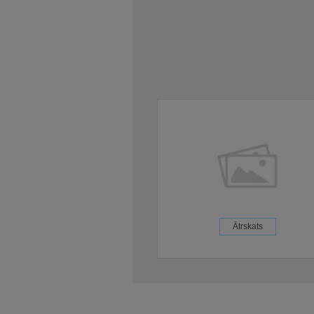
Ātrskats