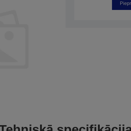
Piepr
Tehniskā specifikācij