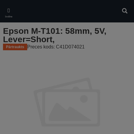
Skip
to
Meklē
main
Izvēlne
content
Epson M-T101: 58mm, 5V,
Lever=Short,
Preces kods: C41D074021
Pārtraukts