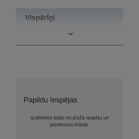
Vispārīgi
Produkta svars
0,09 kg
Papildu Iespējas
Izvēlieties kādu no plašā iespēju un
piederumu klāsta.