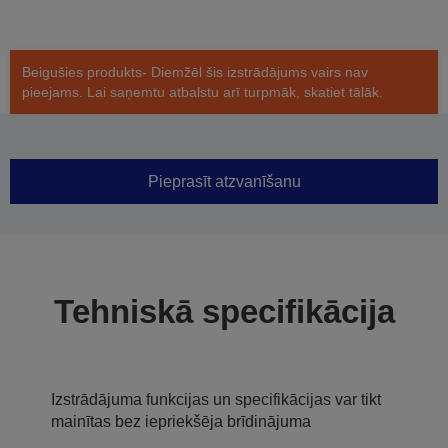
Beigušies produkts- Diemžēl šis izstrādājums vairs nav
pieejams. Lai saņemtu atbalstu arī turpmāk, skatiet tālāk.
Pieprasīt atzvanīšanu
Tehniskā specifikācija
Izstrādājuma funkcijas un specifikācijas var tikt
mainītas bez iepriekšēja brīdinājuma