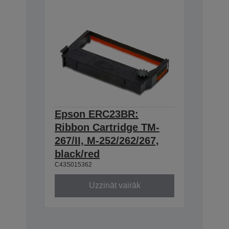
Epson ERC23BR:
Ribbon Cartridge TM-
267/II, M-252/262/267,
black/red
C43S015362
Uzzināt vairāk