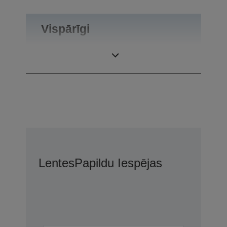
Vispārīgi
Produkta svars
0,6 kg
Lentes
Papildu Iespējas