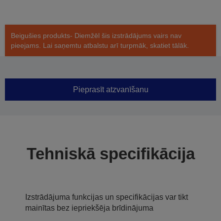
Beigušies produkts- Diemžēl šis izstrādājums vairs nav
pieejams. Lai saņemtu atbalstu arī turpmāk, skatiet tālāk.
Pieprasīt atzvanīšanu
Tehniskā specifikācija
Izstrādājuma funkcijas un specifikācijas var tikt
mainītas bez iepriekšēja brīdinājuma