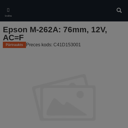
Skip
to
Meklē
main
Izvēlne
content
Epson M-262A: 76mm, 12V,
AC=F
Preces kods: C41D153001
Pārtraukts