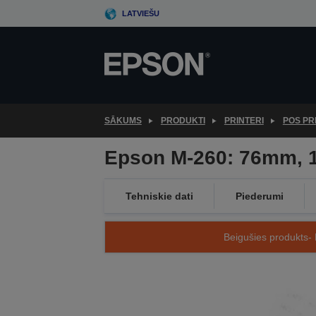
Skip
LATVIEŠU
to
main
content
SĀKUMS
PRODUKTI
PRINTERI
POS PR
Epson M-260: 76mm, 
Tehniskie dati
Piederumi
Beigušies produkts- 