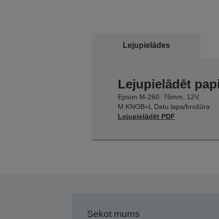
Lejupielādes
Lejupielādēt pap
Epson M-260: 76mm, 12V,
M.KNOB=L Datu lapa/brošūra
Lejupielādēt PDF
Sekot mums