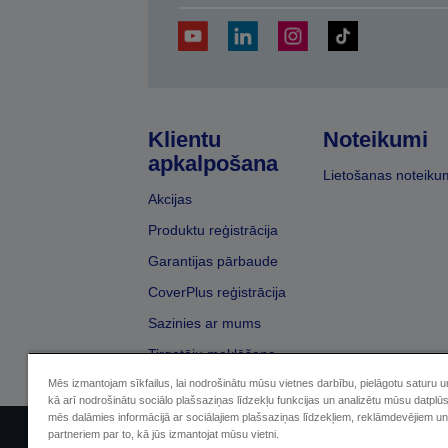
Klientu
Noteikumi
apkalpošana
Lietošanas noteiku
Akcijas
Produktu reģistrācija
Garantijas pārbaude
CoverPlus reģistrācija
Sazinies ar mums
Tirgotāju meklēšana
Mēs izmantojam sīkfailus, lai nodrošinātu mūsu vietnes darbību, pielāgotu saturu 
kā arī nodrošinātu sociālo plašsaziņas līdzekļu funkcijas un analizētu mūsu datplū
mēs dalāmies informācijā ar sociālajiem plašsaziņas līdzekļiem, reklāmdevējiem un
partneriem par to, kā jūs izmantojat mūsu vietni.
Sellers Identification
Paziņojumā par kon