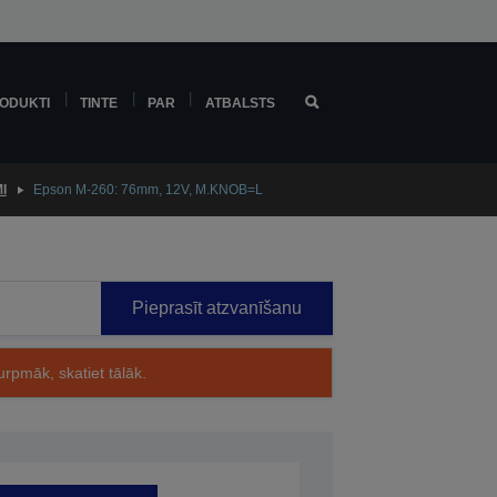
ODUKTI
TINTE
PAR
ATBALSTS
I
Epson M-260: 76mm, 12V, M.KNOB=L
Pieprasīt atzvanīšanu
rpmāk, skatiet tālāk.