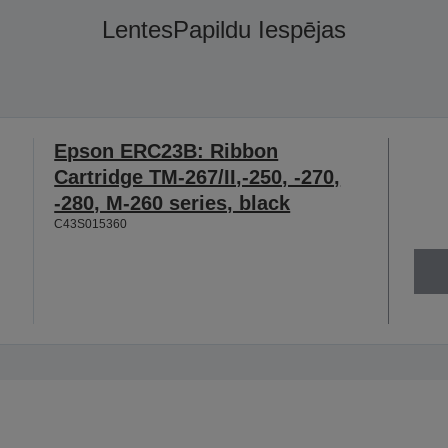
Lentes
Papildu Iespējas
Epson ERC23B: Ribbon
Cartridge TM-267/II,-250, -270,
-280, M-260 series, black
C43S015360