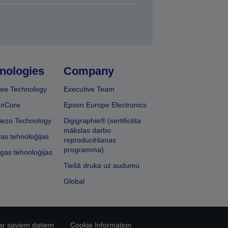
nologies
Company
ee Technology
Executive Team
onCore
Epson Europe Electronics
iezo Technology
Digigraphie® (sertificēta
mākslas darbu
vas tehnoloģijas
reproducēšanas
programma)
īgas tehnoloģijas
Tiešā druka uz audumu
Global
ar saviem datiem
Cookie Information