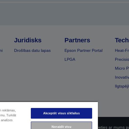
Juridisks
Partners
Tech
mi
Drošības datu lapas
Epson Partner Portal
Heat-Fr
LPGA
Precisi
Micro P
Inovatī
Ilgtspēj
un reklāmas,
Akceptēt visus sīkfailus
smu. Turklāt
 analīzes
Noraidīt visu
fidencialitāti
EU Data Act Compliance
Sazinieties ar mums p