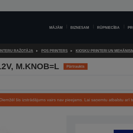
MĀJĀM
BIZNESAM
RŪPNIECĪBA
PR
INTERU RAŽOTĀJA
POS PRINTERS
KIOSKU PRINTERI UN MEHĀNISM
12V, M.KNOB=L
Pārtraukts
Diemžēl šis izstrādājums vairs nav pieejams. Lai saņemtu atbalstu arī tu
Preces kods: C41D143011