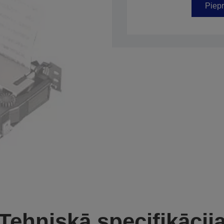
Piepr
Tehniskā specifikācij