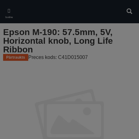
Skip
to
Meklē
main
Izvēlne
content
Epson M-190: 57.5mm, 5V,
Horizontal knob, Long Life
Ribbon
Preces kods: C41D015007
Pārtraukts