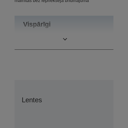
mainītas bez iepriekšēja brīdinājuma
Vispārīgi
Produkta svars
0,1 kg
Lentes