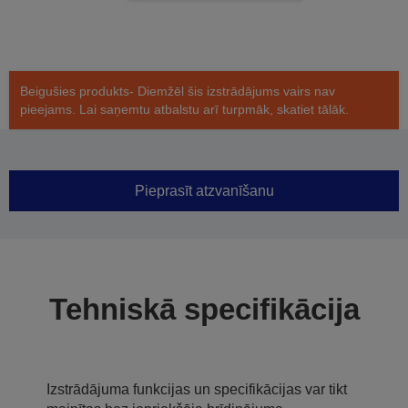
Beigušies produkts- Diemžēl šis izstrādājums vairs nav
pieejams. Lai saņemtu atbalstu arī turpmāk, skatiet tālāk.
Pieprasīt atzvanīšanu
Tehniskā specifikācija
Izstrādājuma funkcijas un specifikācijas var tikt