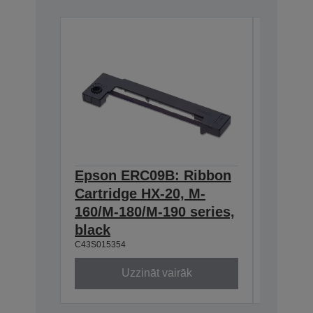
Epson ERC09B: Ribbon
Epson
Cartridge HX-20, M-
Cartri
160/M-180/M-190 series,
series,
C43S0153
black
C43S015354
Uzzināt vairāk