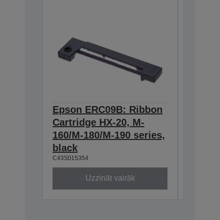
Epson ERC09B: Ribbon
Epson
Cartridge HX-20, M-
Cartri
160/M-180/M-190 series,
series,
C43S0153
black
C43S015354
Uzzināt vairāk