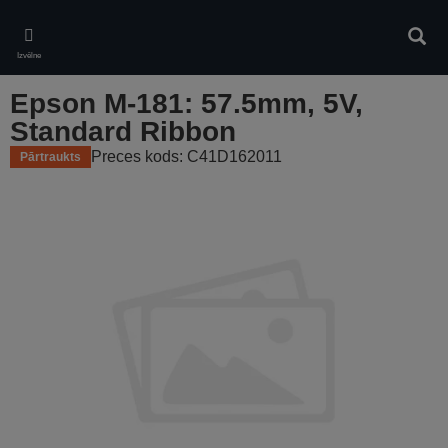
Skip
to
Meklē
main
Izvēlne
content
Epson M-181: 57.5mm, 5V,
Standard Ribbon
Preces kods: C41D162011
Pārtraukts