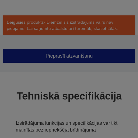
Beigušies produkts- Diemžēl šis izstrādājums vairs nav
pieejams. Lai saņemtu atbalstu arī turpmāk, skatiet tālāk.
Pieprasīt atzvanīšanu
Tehniskā specifikācija
Izstrādājuma funkcijas un specifikācijas var tikt
mainītas bez iepriekšēja brīdinājuma