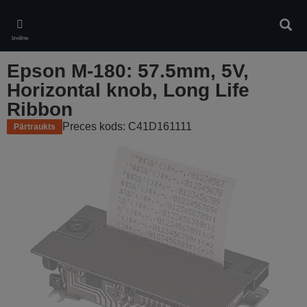
Skip
to
Meklē
main
Izvēlne
content
Epson M-180: 57.5mm, 5V,
Horizontal knob, Long Life
Ribbon
Preces kods: C41D161111
Pārtraukts