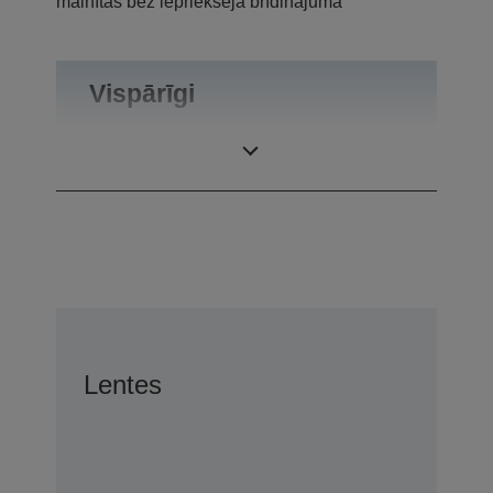
mainītas bez iepriekšēja brīdinājuma
Vispārīgi
Produkta svars
0,1 kg
Lentes