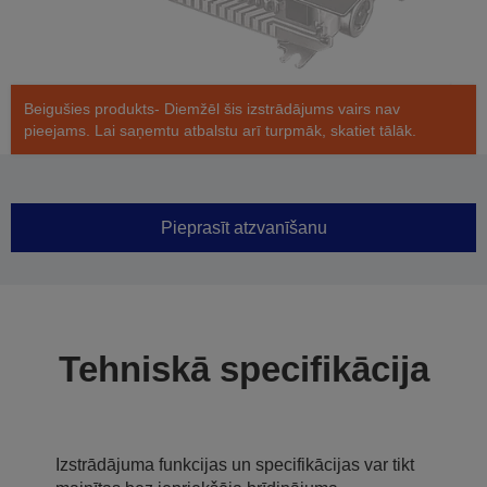
Beigušies produkts- Diemžēl šis izstrādājums vairs nav
pieejams. Lai saņemtu atbalstu arī turpmāk, skatiet tālāk.
Pieprasīt atzvanīšanu
Tehniskā specifikācija
Izstrādājuma funkcijas un specifikācijas var tikt