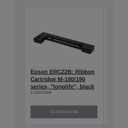
Epson ERC22B: Ribbon
Epson
Cartridge M-180/190
Cartri
series, "longlife", black
160/M-
C43S015358
black
C43S0153
Uzzināt vairāk