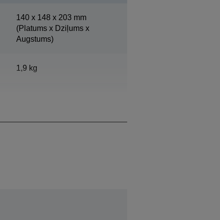
140‎ x 148 x 203 mm
(Platums x Dziļums x
Augstums)
1,9 kg
Epson tumši pelēkā/Epson
vēsi baltā krāsa