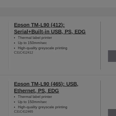
Epson TM-L90 (412):
Serial+Built-in USB, PS, EDG
Thermal label printer
Up to 150mm/sec
High-quality greyscale printing
C31C412412
Epson TM-L90 (465): USB,
Ethernet, PS, EDG
Thermal label printer
Up to 150mm/sec
High-quality greyscale printing
C31C412465