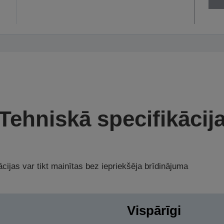
Tehniskā specifikācij
cijas var tikt mainītas bez iepriekšēja brīdinājuma
Vispārīgi