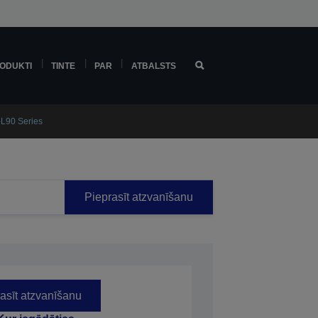
ODUKTI
TINTE
PAR
ATBALSTS
L90 Series
Pieprasīt atzvanīšanu
asīt atzvanīšanu