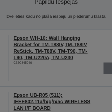
Papildu Iespējas
Izvēlieties kādu no plašā iespēju un piederumu klāsta.
Epson WH-10: Wall Hanging
Bracket for TM-T88IV,TM-T88IV
ReStick, TM-T88V, TM-T90, TM-
L90, TM-U220A, TM-U230
C32C845040
Epson UB-R05 (511):
IEEE802.11a/b/g/n/ac WIRELESS
LAN I/F BOARD