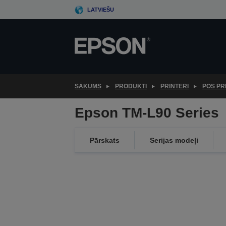
Skip
LATVIEŠU
to
main
content
SĀKUMS
PRODUKTI
PRINTERI
POS PR
Epson TM-L90 Series
Pārskats
Serijas modeļi