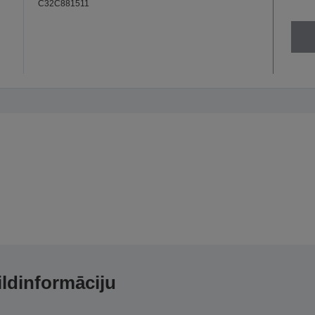
C32C881511
ildinformāciju