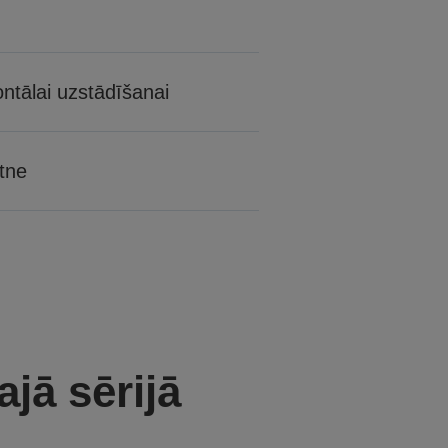
ntālai uzstādīšanai
tne
ajā sērijā