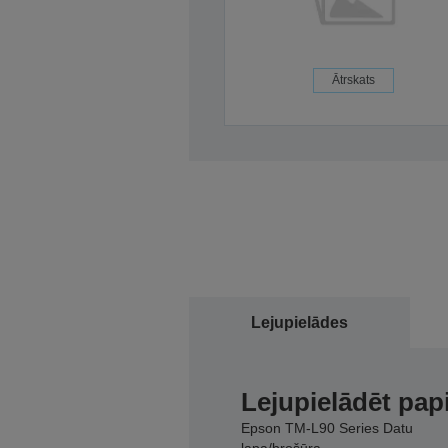
Ātrskats
Lejupielādes
Lejupielādēt pap
Epson TM-L90 Series Datu
lapa/brošūra