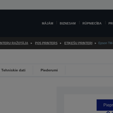
MĀJĀM
BIZNESAM
RŪPNIECĪBA
PR
INTERU RAŽOTĀJA
POS PRINTERS
ETIĶEŠU PRINTERI
Epson TM-
Tehniskie dati
Piederumi
Piepr