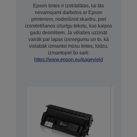
Epson tintes ir izstrādātas, lai tās
nevainojami darbotos ar Epson
printeriem, nodrošinot skaidru, pret
izsmērēšanos izturīgu tekstu, kas kalpos
gadu desmitiem. Ja vēlaties uzzināt
vairāk par lapas izsniegumu un to, kā
vislabāk izmantot mūsu tintes, lūdzu,
izmantojiet šo saiti:
https://www.epson.eu/pageyield