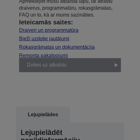
Apmeklējiet mūsu atbalsta lapu, lai atrastu
draiverus, programmatūru, rokasgrāmatas,
FAQ un to, kā ar mums sazināties.
Ieteicamās saites:
Draiveri un programmatūra
Bieži uzdotie jautājumi
Rokasgrāmatas un dokumentācija
Remonta pakalpojumi
Doties uz atbalstu
Lejupielādes
Lejupielādēt