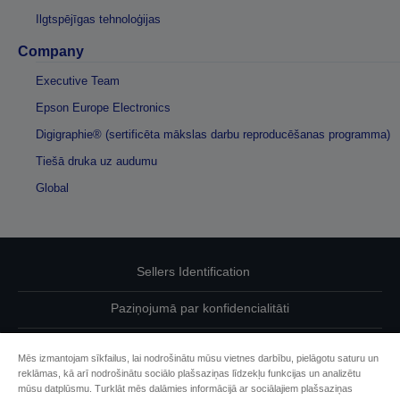
Ilgtspējīgas tehnoloģijas
Company
Executive Team
Epson Europe Electronics
Digigraphie® (sertificēta mākslas darbu reproducēšanas programma)
Tiešā druka uz audumu
Global
Sellers Identification
Paziņojumā par konfidencialitāti
EU Data Act Compliance
Mēs izmantojam sīkfailus, lai nodrošinātu mūsu vietnes darbību, pielāgotu saturu un
reklāmas, kā arī nodrošinātu sociālo plašsaziņas līdzekļu funkcijas un analizētu
Sazinieties ar mums par saviem datiem
mūsu datplūsmu. Turklāt mēs dalāmies informācijā ar sociālajiem plašsaziņas