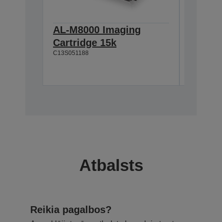
AL-M8000 Imaging
AL-M8
Cartridge 15k
Imagin
C13S051188
C13S05118
Atbalsts
Reikia pagalbos?