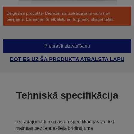
Beigušies produkts- Diemžēl šis izstrādājums vairs nav
pieejams. Lai saņemtu atbalstu arī turpmāk, skatiet tālāk.
Pieprasīt atzvanīšanu
DOTIES UZ ŠĀ PRODUKTA ATBALSTA LAPU
Tehniskā specifikācija
Izstrādājuma funkcijas un specifikācijas var tikt
mainītas bez iepriekšēja brīdinājuma