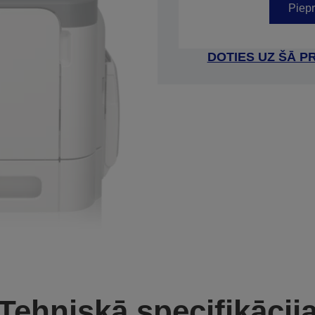
Piepr
DOTIES UZ ŠĀ P
Tehniskā specifikācij