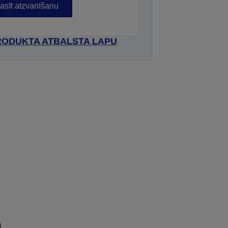
asīt atzvanīšanu
RODUKTA ATBALSTA LAPU
a