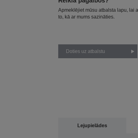
Reikia pagalbos?
Apmeklējiet mūsu atbalsta lapu, lai
to, kā ar mums sazināties.
Doties uz atbalstu
Lejupielādes