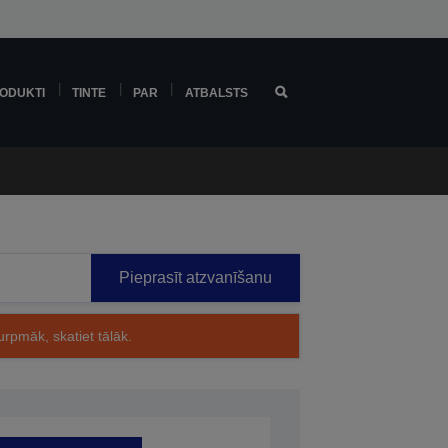
ODUKTI
TINTE
PAR
ATBALSTS
Pieprasīt atzvanīšanu
rpmāk, skatiet tālāk.