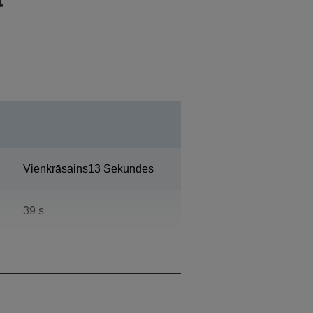
Vienkrāsains13 Sekundes
39 s
120.000 Lappuses mēnesī