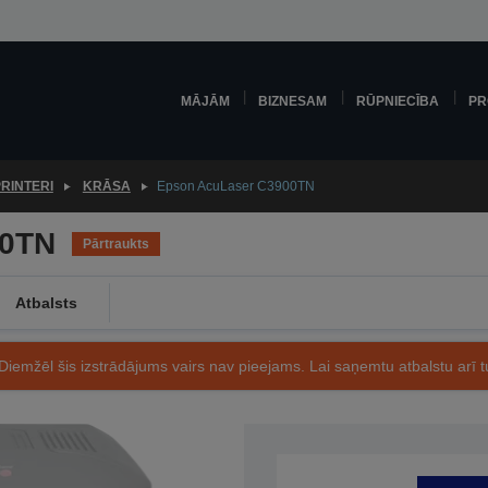
MĀJĀM
BIZNESAM
RŪPNIECĪBA
PR
RINTERI
KRĀSA
Epson AcuLaser C3900TN
00TN
Pārtraukts
Atbalsts
Diemžēl šis izstrādājums vairs nav pieejams. Lai saņemtu atbalstu arī tu
Preces kods: C11CB46001BY