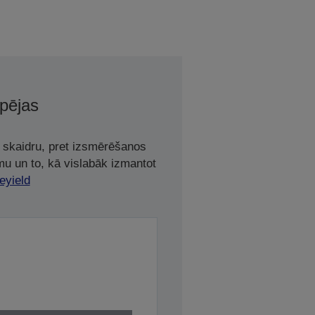
spējas
t skaidru, pret izsmērēšanos
mu un to, kā vislabāk izmantot
eyield