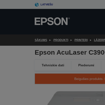
Skip
LATVIEŠU
to
main
content
SĀKUMS
PRODUKTI
PRINTERI
LĀZERP
Epson AcuLaser C39
Tehniskie dati
Piederumi
Beigušies produkts- 