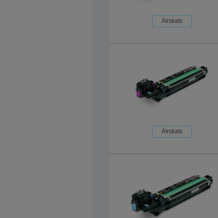
Ātrskats
Ātrskats