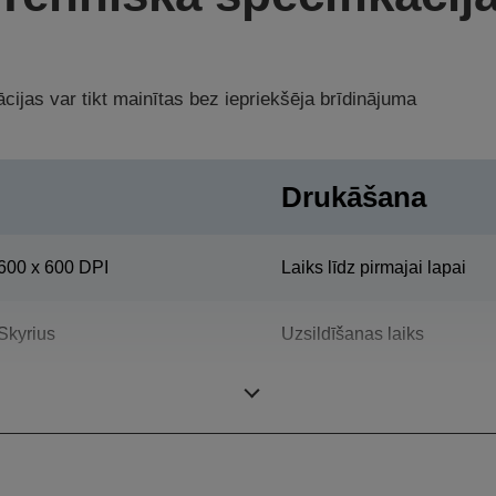
cijas var tikt mainītas bez iepriekšēja brīdinājuma
Drukāšana
600 x 600 DPI
Laiks līdz pirmajai lapai
Skyrius
Uzsildīšanas laiks
Darba cikls