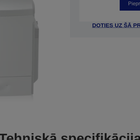
Piepr
DOTIES UZ ŠĀ P
Tehniskā specifikācij