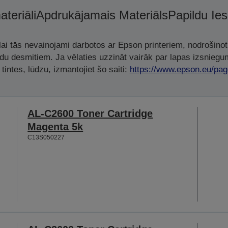
ateriāli
Apdrukājamais Materiāls
Papildu Ie
, lai tās nevainojami darbotos ar Epson printeriem, nodrošino
adu desmitiem. Ja vēlaties uzzināt vairāk par lapas izsniegu
tintes, lūdzu, izmantojiet šo saiti:
https://www.epson.eu/pag
AL-C2600 Toner Cartridge
Magenta 5k
C13S050227