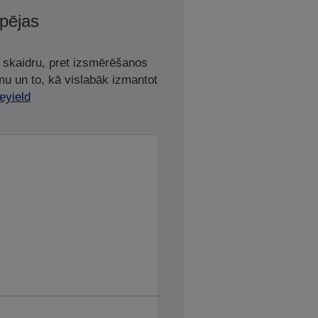
spējas
t skaidru, pret izsmērēšanos
mu un to, kā vislabāk izmantot
eyield