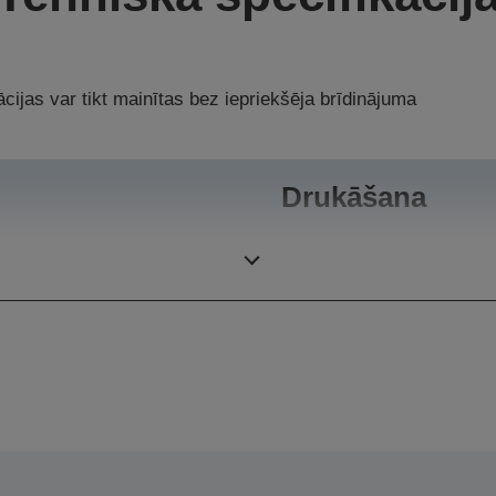
cijas var tikt mainītas bez iepriekšēja brīdinājuma
Drukāšana
Skyrius
Darba cikls