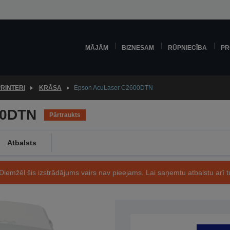
MĀJĀM
BIZNESAM
RŪPNIECĪBA
PR
RINTERI
KRĀSA
Epson AcuLaser C2600DTN
00DTN
Pārtraukts
Atbalsts
Diemžēl šis izstrādājums vairs nav pieejams. Lai saņemtu atbalstu arī tu
Preces kods: C11C585001BY