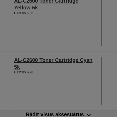
AL-C2600 Toner Cartridge
Yellow 5k
C13S050226
AL-C2600 Toner Cartridge Cyan
5k
C13S050228
Rādīt visus aksesuārus