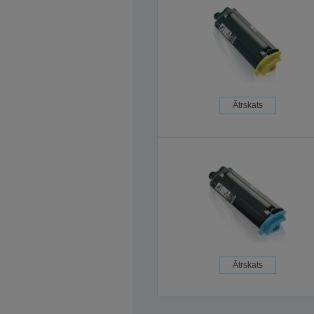
Ātrskats
Ātrskats