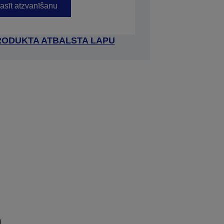
asīt atzvanīšanu
RODUKTA ATBALSTA LAPU
a