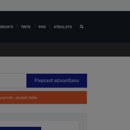
ODUKTI
TINTE
PAR
ATBALSTS
Pieprasīt atzvanīšanu
rpmāk, skatiet tālāk.