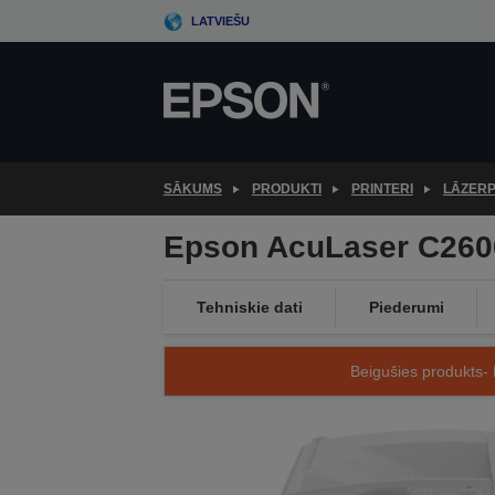
Skip
LATVIEŠU
to
main
content
SĀKUMS
PRODUKTI
PRINTERI
LĀZERP
Epson AcuLaser C26
Tehniskie dati
Piederumi
Beigušies produkts- 