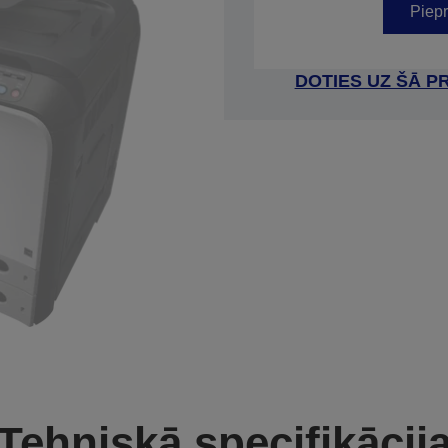
Piepr
DOTIES UZ ŠĀ P
Tehniskā specifikācij