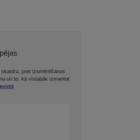
spējas
t skaidru, pret izsmērēšanos
mu un to, kā vislabāk izmantot
eyield