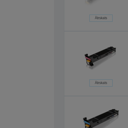
Ātrskats
Ātrskats