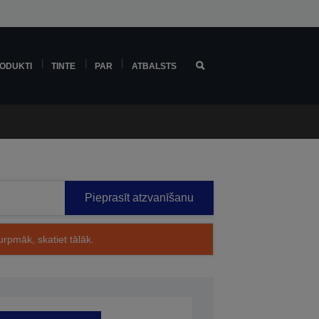
ODUKTI
TINTE
PAR
ATBALSTS
Pieprasīt atzvanīšanu
rpmāk, skatiet tālāk.