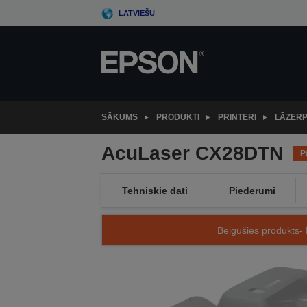
Skip
LATVIEŠU
to
main
content
SĀKUMS
PRODUKTI
PRINTERI
LĀZERP
AcuLaser CX28DTN
P
Tehniskie dati
Piederumi
Beigušies produkts- 