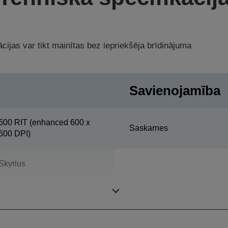
cijas var tikt mainītas bez iepriekšēja brīdinājuma
Savienojamība
600 RIT (enhanced 600 x
Saskarnes
600 DPI)
Skyrius
Print, Skenēšana