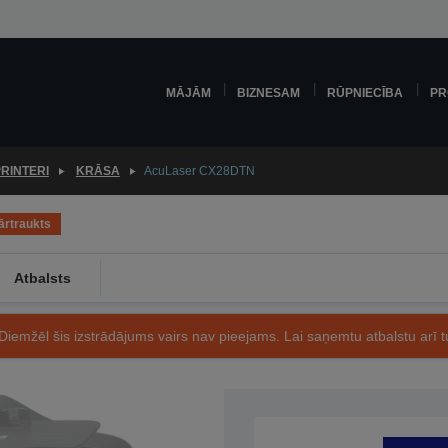
MĀJĀM
BIZNESAM
RŪPNIECĪBA
PR
RINTERI
KRĀSA
AcuLaser CX28DTN
ārtraukts
Atbalsts
Diemžēl šis izstrādājums vairs nav pieejams. Lai saņemtu atbalstu arī tu
Preces kods: C11CA62001BY