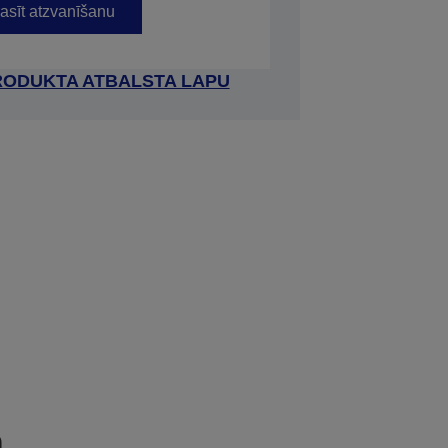
asīt atzvanīšanu
RODUKTA ATBALSTA LAPU
a