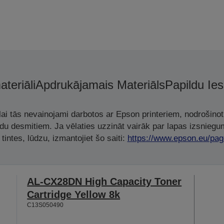
ateriāli
Apdrukājamais Materiāls
Papildu Ie
, lai tās nevainojami darbotos ar Epson printeriem, nodrošino
adu desmitiem. Ja vēlaties uzzināt vairāk par lapas izsniegu
tintes, lūdzu, izmantojiet šo saiti:
https://www.epson.eu/pag
AL-CX28DN High Capacity Toner
Cartridge Yellow 8k
C13S050490