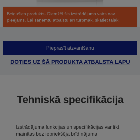
Beigušies produkts- Diemžēl šis izstrādājums vairs nav
pieejams. Lai saņemtu atbalstu arī turpmāk, skatiet tālāk.
Pieprasīt atzvanīšanu
DOTIES UZ ŠĀ PRODUKTA ATBALSTA LAPU
Tehniskā specifikācija
Izstrādājuma funkcijas un specifikācijas var tikt
mainītas bez iepriekšēja brīdinājuma