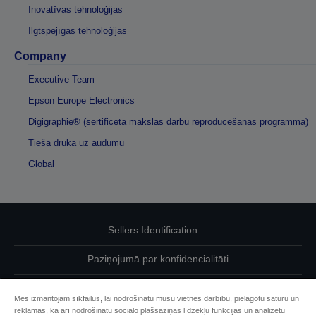
Inovatīvas tehnoloģijas
Ilgtspējīgas tehnoloģijas
Company
Executive Team
Epson Europe Electronics
Digigraphie® (sertificēta mākslas darbu reproducēšanas programma)
Tiešā druka uz audumu
Global
Sellers Identification
Paziņojumā par konfidencialitāti
EU Data Act Compliance
Mēs izmantojam sīkfailus, lai nodrošinātu mūsu vietnes darbību, pielāgotu saturu un
reklāmas, kā arī nodrošinātu sociālo plašsaziņas līdzekļu funkcijas un analizētu