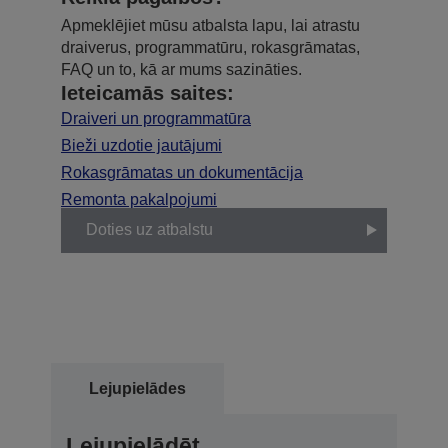
Apmeklējiet mūsu atbalsta lapu, lai atrastu
draiverus, programmatūru, rokasgrāmatas,
FAQ un to, kā ar mums sazināties.
Ieteicamās saites:
Draiveri un programmatūra
Bieži uzdotie jautājumi
Rokasgrāmatas un dokumentācija
Remonta pakalpojumi
Doties uz atbalstu
Lejupielādes
Lejupielādēt