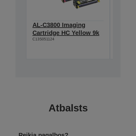
AL-C3800 Imaging
AL-C3
Cartridge HC Yellow 9k
Cartri
C13S051124
9k
C13S05112
Atbalsts
Reikia pagalbos?