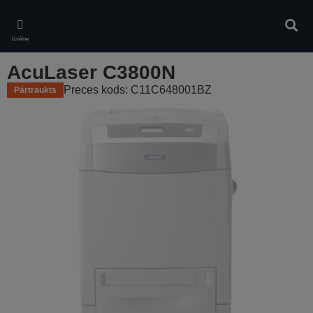
Skip
to
Meklē
main
Izvēlne
content
AcuLaser C3800N
Preces kods: C11C648001BZ
Pārtraukts