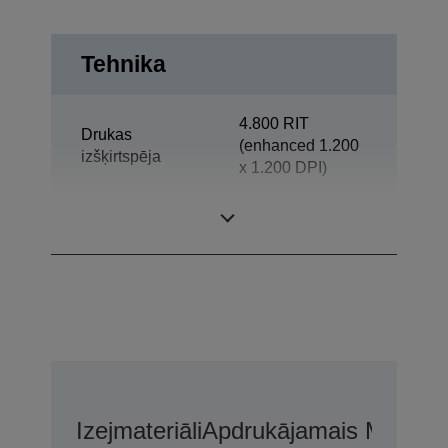
Tehnika
4.800 RIT
Drukas
(enhanced 1.200
izšķirtspēja
x 1.200 DPI)
Kategorija
Darba grupa
Izejmateriāli
Apdrukājamais Materiā