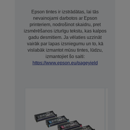
Epson tintes ir izstrādātas, lai tās
nevainojami darbotos ar Epson
printeriem, nodrošinot skaidru, pret
izsmērēšanos izturīgu tekstu, kas kalpos
gadu desmitiem. Ja vēlaties uzzināt
vairāk par lapas izsniegumu un to, kā
vislabāk izmantot mūsu tintes, lūdzu,
izmantojiet šo saiti:
https://www.epson.eu/pageyield