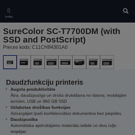
Skip
to
Meklē
main
Izvēlne
content
SureColor SC-T7700DM (with
SSD and PostScript)
Preces kods: C11CH84301A0
Daudzfunkciju printeris
Augsta produktivitāte
Ātra, daudzpusīga un droša drukāšana no datora, mobilajām
ierīcēm, USB un 960 GB SSD
Uzlabotas drošības funkcijas
Aizsargājiet īpaši konfidenciālus dokumentus bez piepūles
Daudzpusība
Automātiska apdrukājamo materiālu ielāde un divu ruļļu
iespējas