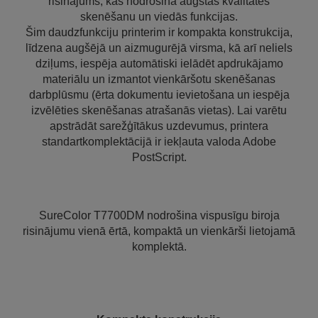
risinājums, kas nodrošina augstas kvalitātes
skenēšanu un viedās funkcijas.
Šim daudzfunkciju printerim ir kompakta konstrukcija,
līdzena augšējā un aizmugurējā virsma, kā arī neliels
dziļums, iespēja automātiski ielādēt apdrukājamo
materiālu un izmantot vienkāršotu skenēšanas
darbplūsmu (ērta dokumentu ievietošana un iespēja
izvēlēties skenēšanas atrašanās vietas). Lai varētu
apstrādāt sarežģītākus uzdevumus, printera
standartkomplektācijā ir iekļauta valoda Adobe
PostScript.
SureColor T7700DM nodrošina vispusīgu biroja
risinājumu vienā ērtā, kompaktā un vienkārši lietojamā
komplektā.