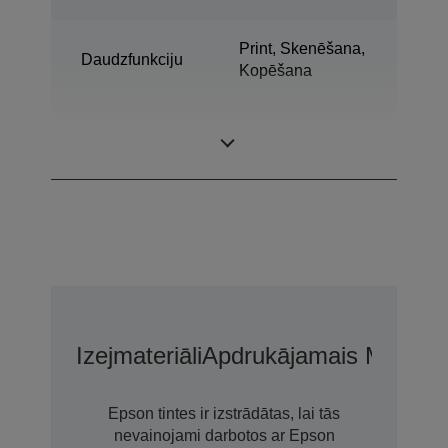
Print, Skenēšana,
Daudzfunkciju
Kopēšana
Ultrachrome®
Tintes tehnoloģija
XD3
Izejmateriāli
Apdrukājamais Materiā
Epson tintes ir izstrādātas, lai tās
nevainojami darbotos ar Epson