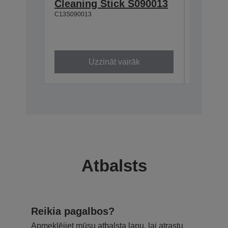
Cleaning Stick S090013
Single
C13S090013
XD3 Y
(700ml
C13T50M4
Uzzināt vairāk
Atbalsts
Reikia pagalbos?
Apmeklējiet mūsu atbalsta lapu, lai atrastu