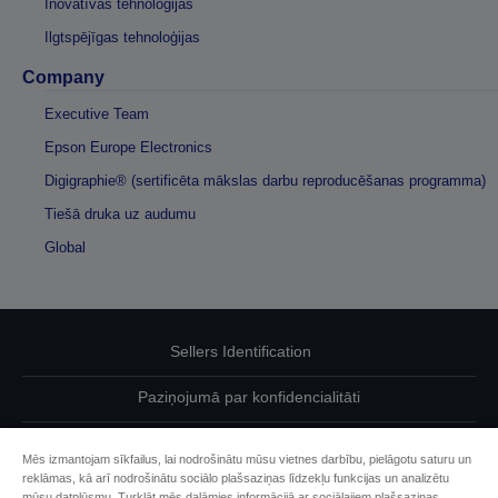
Inovatīvas tehnoloģijas
Ilgtspējīgas tehnoloģijas
Company
Executive Team
Epson Europe Electronics
Digigraphie® (sertificēta mākslas darbu reproducēšanas programma)
Tiešā druka uz audumu
Global
Sellers Identification
Paziņojumā par konfidencialitāti
EU Data Act Compliance
Mēs izmantojam sīkfailus, lai nodrošinātu mūsu vietnes darbību, pielāgotu saturu un
reklāmas, kā arī nodrošinātu sociālo plašsaziņas līdzekļu funkcijas un analizētu
Sazinieties ar mums par saviem datiem
mūsu datplūsmu. Turklāt mēs dalāmies informācijā ar sociālajiem plašsaziņas