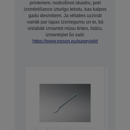
printeriem, nodrošinot skaidru, pret
izsmērēšanos izturīgu tekstu, kas kalpos
gadu desmitiem. Ja vēlaties uzzināt
vairāk par lapas izsniegumu un to, kā
vislabāk izmantot mūsu tintes, lūdzu,
izmantojiet šo saiti:
https://www.epson.eu/pageyield