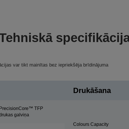
Tehniskā specifikācij
cijas var tikt mainītas bez iepriekšēja brīdinājuma
Drukāšana
PrecisionCore™ TFP
drukas galviņa
Colours Capacity