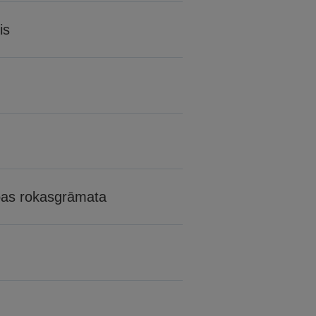
is
bas rokasgrāmata