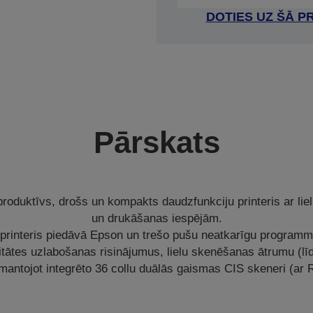
DOTIES UZ ŠĀ P
Pārskats
produktīvs, drošs un kompakts daudzfunkciju printeris ar li
un drukāšanas iespējām.
 printeris piedāvā Epson un trešo pušu neatkarīgu programm
itātes uzlabošanas risinājumus, lielu skenēšanas ātrumu (līd
zmantojot integrēto 36 collu duālās gaismas CIS skeneri (ar R