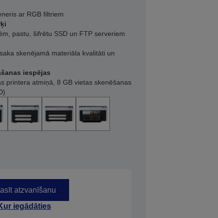
neris ar RGB filtriem
ķi
m, pastu, šifrētu SSD un FTP serveriem
aka skenējamā materiāla kvalitāti un
āšanas iespējas
s printera atmiņā, 8 GB vietas skenēšanas
D)
asīt atzvanīšanu
Kur iegādāties