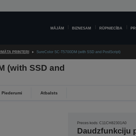
MĀJĀM
BIZNESAM
RŪPNIECĪBA
PR
RMĀTA PRINTERI
SureColor SC-T5700DM (with SSD and PostScript)
M (with SSD and
Piederumi
Atbalsts
Preces kods: C11CH82301A0
Daudzfunkciju p