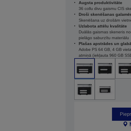
Augsta produktivitāte
36 collu divu gaismu CIS ske
Droši skenēšanas galamēr
Skenēšana uz drošām vietnē
Uzlabota attēlu kvalitāte
Duālās gaismas skeneris nos
pielāgo saburzītu materiālu
Plašas apstrādes un glab
Adobe PS 64 GB, 4 GB vieta
atmiņā (iekļauta 960 GB SS
Piepr