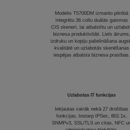
Modelis T5700DM izmanto pilnībā
integrētu 36 collu duālās gaismas
CIS skeneri, lai atbalstītu un uzlabo
biznesa produktivitāti. Liels ātrums
izdruku un kopiju palielināšana augs
kvalitātē un uzlabotās skenēšanas
iespējas atbalsta biznesa prasības.
Uzlabotas IT funkcijas
Iekļautas vairāk nekā 27 drošības
funkcijas, tostarp IPSec, 802.1x,
SNMPv3, SSL/TLS un citas, NFC u
administratora bloķētājs.