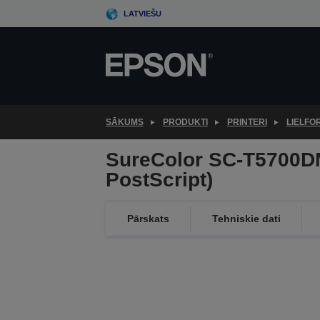
Skip
LATVIEŠU
to
main
content
SĀKUMS
PRODUKTI
PRINTERI
LIELFO
SureColor SC-T5700D
PostScript)
Pārskats
Tehniskie dati