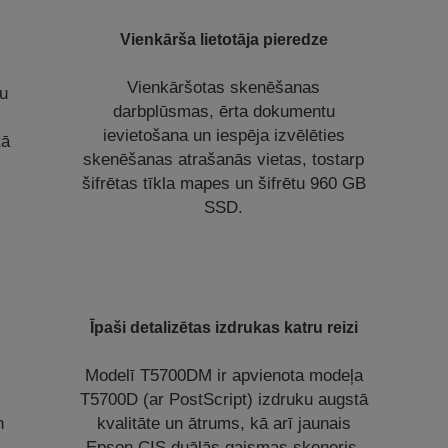
Vienkārša lietotāja pieredze
Vienkāršotas skenēšanas
tu
darbplūsmas, ērta dokumentu
,
ievietošana un iespēja izvēlēties
tā
skenēšanas atrašanās vietas, tostarp
šifrētas tīkla mapes un šifrētu 960 GB
SSD.
Īpaši detalizētas izdrukas katru reizi
Modelī T5700DM ir apvienota modeļa
T5700D (ar PostScript) izdruku augstā
n
kvalitāte un ātrums, kā arī jaunais
Epson CIS duālās gaismas skeneris.