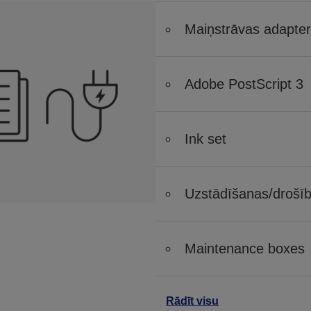
Maiņstrāvas adapter
Adobe PostScript 3
Ink set
Uzstādīšanas/drošī
Maintenance boxes
Rādīt visu