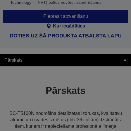
Technology — NVT) palīdz novērst izsmērēšanos
Pieprasīt atzvanīšanu
Kur iegādāties
DOTIES UZ ŠĀ PRODUKTA ATBALSTA LAPU
Pārskats
Pārskats
SC-T5100N nodrošina detalizētas izdrukas, kvalitatīvu
ātrumu un izvades izmērus (līdz 36 collām). Izstrādāts
tiem, kuriem ir nepieciešama profesionāla līmeņa