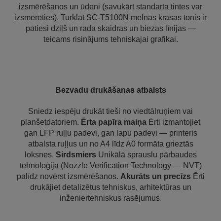
izsmērēšanos un ūdeni (savukārt standarta tintes var
izsmērēties). Turklāt SC-T5100N melnās krāsas tonis ir
patiesi dziļš un rada skaidras un biezas līnijas —
teicams risinājums tehniskajai grafikai.
Bezvadu drukāšanas atbalsts
Sniedz iespēju drukāt tieši no viedtālruņiem vai
planšetdatoriem.
Ērta papīra maiņa
Ērti izmantojiet
gan LFP ruļļu padevi, gan lapu padevi — printeris
atbalsta ruļļus un no A4 līdz A0 formāta grieztās
loksnes.
Sirdsmiers
Unikālā sprauslu pārbaudes
tehnoloģija (Nozzle Verification Technology — NVT)
palīdz novērst izsmērēšanos.
Akurāts un precīzs
Ērti
drukājiet detalizētus tehniskus, arhitektūras un
inženiertehniskus rasējumus.