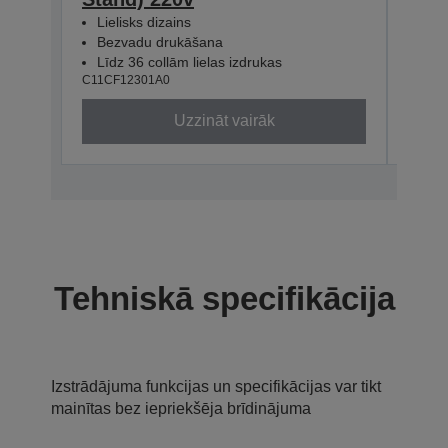
Lielisks dizains
Gald
Bezvadu drukāšana
Bez
Līdz 36 collām lielas izdrukas
Līdz
C11CF12301A0
C11CF
Uzzināt vairāk
Tehniskā specifikācija
Izstrādājuma funkcijas un specifikācijas var tikt
mainītas bez iepriekšēja brīdinājuma