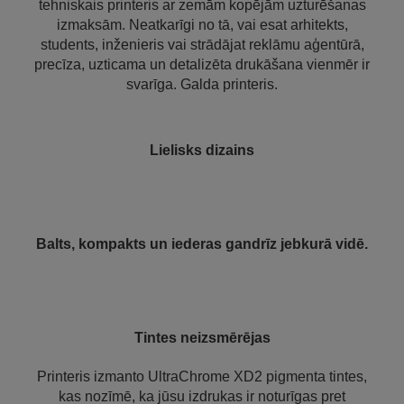
tehniskais printeris ar zemām kopējām uzturēšanas
izmaksām. Neatkarīgi no tā, vai esat arhitekts,
students, inženieris vai strādājat reklāmu aģentūrā,
precīza, uzticama un detalizēta drukāšana vienmēr ir
svarīga. Galda printeris.
Lielisks dizains
Balts, kompakts un iederas gandrīz jebkurā vidē.
Tintes neizsmērējas
Printeris izmanto UltraChrome XD2 pigmenta tintes,
kas nozīmē, ka jūsu izdrukas ir noturīgas pret