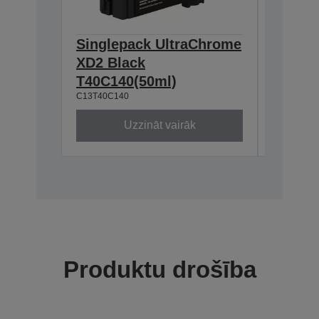
Singlepack UltraChrome
Single
XD2 Black
XD2 C
T40C140(50ml)
T40C2
C13T40C140
C13T40C2
Uzzināt vairāk
Produktu drošība