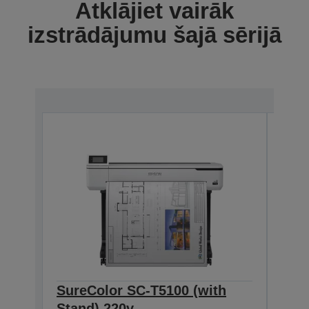
Atklājiet vairāk
izstrādājumu šajā sērijā
SureColor SC-T5100 (with
Sur
Stand) 220v
(Opt