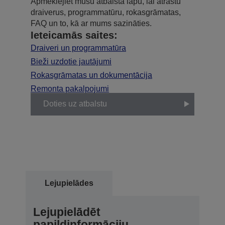
Apmeklējiet mūsu atbalsta lapu, lai atrastu
draiverus, programmatūru, rokasgrāmatas,
FAQ un to, kā ar mums sazināties.
Ieteicamās saites:
Draiveri un programmatūra
Bieži uzdotie jautājumi
Rokasgrāmatas un dokumentācija
Remonta pakalpojumi
Doties uz atbalstu
Lejupielādes
Lejupielādēt
papildinformāciju