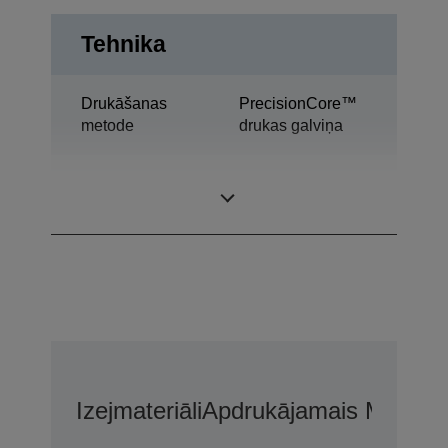
Tehnika
Drukāšanas
PrecisionCore™
metode
drukas galviņa
Ultrachrome®
Tintes tehnoloģija
XD2
Izejmateriāli
Apdrukājamais Materiā