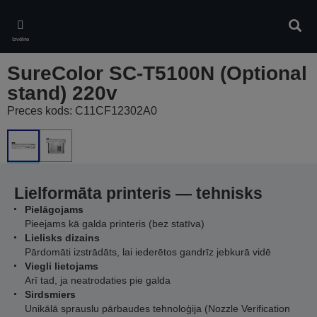
Skip
to
Meklē
main
Izvēlne
content
SureColor SC-T5100N (Optional
stand) 220v
Preces kods: C11CF12302A0
Lielformāta printeris — tehnisks
Pielāgojams
Pieejams kā galda printeris (bez statīva)
Lielisks dizains
Pārdomāti izstrādāts, lai iederētos gandrīz jebkurā vidē
Viegli lietojams
Arī tad, ja neatrodaties pie galda
Sirdsmiers
Unikālā sprauslu pārbaudes tehnoloģija (Nozzle Verification