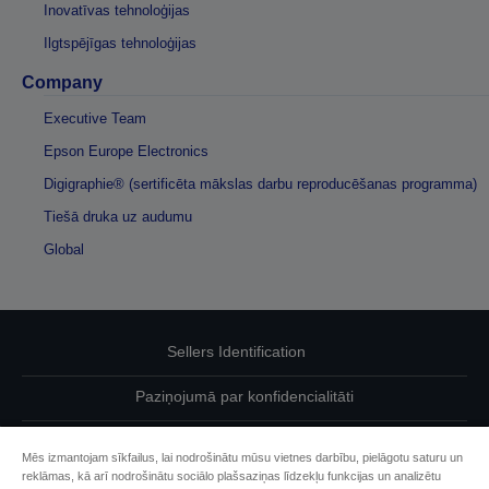
Inovatīvas tehnoloģijas
Ilgtspējīgas tehnoloģijas
Company
Executive Team
Epson Europe Electronics
Digigraphie® (sertificēta mākslas darbu reproducēšanas programma)
Tiešā druka uz audumu
Global
Sellers Identification
Paziņojumā par konfidencialitāti
EU Data Act Compliance
Mēs izmantojam sīkfailus, lai nodrošinātu mūsu vietnes darbību, pielāgotu saturu un
reklāmas, kā arī nodrošinātu sociālo plašsaziņas līdzekļu funkcijas un analizētu
Sazinieties ar mums par saviem datiem