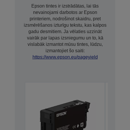
Epson tintes ir izstrādātas, lai tās
nevainojami darbotos ar Epson
printeriem, nodrošinot skaidru, pret
izsmērēšanos izturīgu tekstu, kas kalpos
gadu desmitiem. Ja vēlaties uzzināt
vairāk par lapas izsniegumu un to, kā
vislabāk izmantot mūsu tintes, lūdzu,
izmantojiet šo saiti:
https://www.epson.eu/pageyield