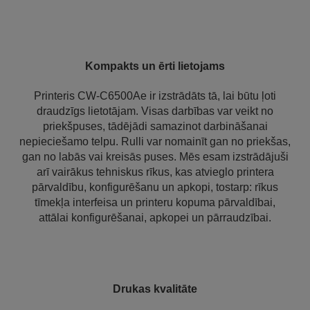
Kompakts un ērti lietojams
Printeris CW-C6500Ae ir izstrādāts tā, lai būtu ļoti
draudzīgs lietotājam. Visas darbības var veikt no
priekšpuses, tādējādi samazinot darbināšanai
nepieciešamo telpu. Rulli var nomainīt gan no priekšas,
gan no labās vai kreisās puses. Mēs esam izstrādājuši
arī vairākus tehniskus rīkus, kas atvieglo printera
pārvaldību, konfigurēšanu un apkopi, tostarp: rīkus
tīmekļa interfeisa un printeru kopuma pārvaldībai,
attālai konfigurēšanai, apkopei un pārraudzībai.
Drukas kvalitāte