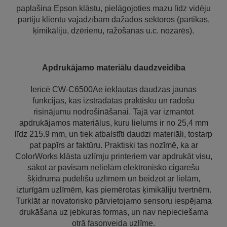
paplašina Epson klāstu, pielāgojoties mazu līdz vidēju
partiju klientu vajadzībām dažādos sektoros (pārtikas,
ķimikāliju, dzērienu, ražošanas u.c. nozarēs).
Apdrukājamo materiālu daudzveidība
Ierīcē CW-C6500Ae iekļautas daudzas jaunas
funkcijas, kas izstrādātas praktisku un radošu
risinājumu nodrošināšanai. Tajā var izmantot
apdrukājamos materiālus, kuru lielums ir no 25,4 mm
līdz 215.9 mm, un tiek atbalstīti daudzi materiāli, tostarp
pat papīrs ar faktūru. Praktiski tas nozīmē, ka ar
ColorWorks klāsta uzlīmju printeriem var apdrukāt visu,
sākot ar pavisam nelielām elektronisko cigarešu
šķidruma pudelīšu uzlīmēm un beidzot ar lielām,
izturīgām uzlīmēm, kas piemērotas ķimikāliju tvertnēm.
Turklāt ar novatorisko pārvietojamo sensoru iespējama
drukāšana uz jebkuras formas, un nav nepieciešama
otrā fasonveida uzlīme.