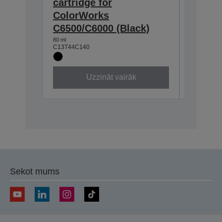
cartridge for
cartrid
ColorWorks
Color
C6500/C6000 (Black)
C6500/
80 ml
80 ml
C13T44C140
C13T44C2
Uzzināt vairāk
Sekot mums