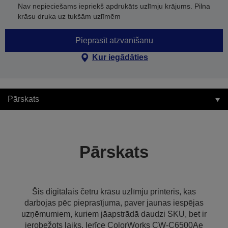
Nav nepieciešams iepriekš apdrukāts uzlīmju krājums. Pilna
krāsu druka uz tukšām uzlīmēm
Pieprasīt atzvanīšanu
Kur iegādāties
Pārskats
Pārskats
Šis digitālais četru krāsu uzlīmju printeris, kas
darbojas pēc pieprasījuma, paver jaunas iespējas
uzņēmumiem, kuriem jāapstrādā daudzi SKU, bet ir
ierobežots laiks. Ierīce ColorWorks CW-C6500Ae