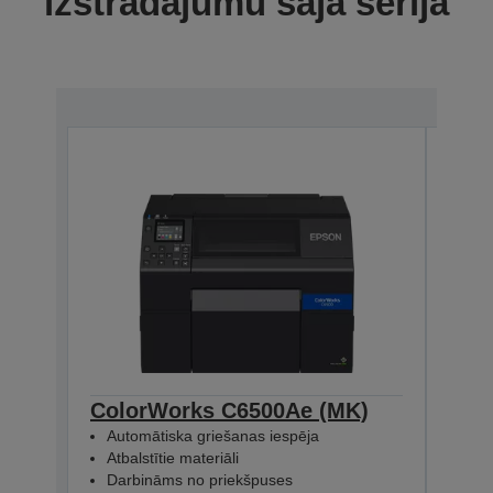
izstrādājumu šajā sērijā
ColorWorks C6500Ae (MK)
Col
Automātiska griešanas iespēja
Ieb
Atbalstītie materiāli
Atba
Darbināms no priekšpuses
Dar