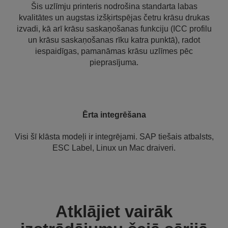
Šis uzlīmju printeris nodrošina standarta labas
kvalitātes un augstas izšķirtspējas četru krāsu drukas
izvadi, kā arī krāsu saskaņošanas funkciju (ICC profilu
un krāsu saskaņošanas rīku katra punktā), radot
iespaidīgas, pamanāmas krāsu uzlīmes pēc
pieprasījuma.
Ērta integrēšana
Visi šī klāsta modeļi ir integrējami. SAP tiešais atbalsts,
ESC Label, Linux un Mac draiveri.
Atklājiet vairāk