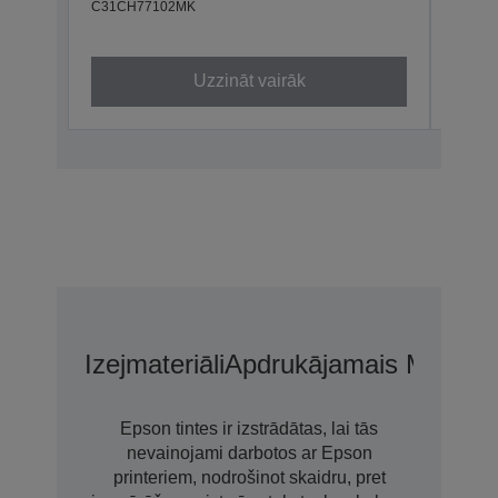
C31CH77102MK
C31CH
Uzzināt vairāk
Izejmateriāli
Apdrukājamais Materiā
Epson tintes ir izstrādātas, lai tās
nevainojami darbotos ar Epson
printeriem, nodrošinot skaidru, pret