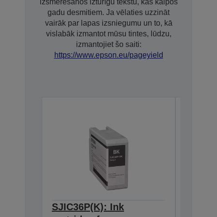
izsmērēšanos izturīgu tekstu, kas kalpos
gadu desmitiem. Ja vēlaties uzzināt
vairāk par lapas izsniegumu un to, kā
vislabāk izmantot mūsu tintes, lūdzu,
izmantojiet šo saiti:
https://www.epson.eu/pageyield
SJIC36P(K): Ink
SJIC36