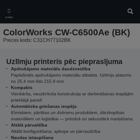
Skip
to
Meklē
main
Izvēlne
content
ColorWorks CW-C6500Ae (BK)
Preces kods: C31CH77102BK
Uzlīmju printeris pēc pieprasījuma
Apdrukājamo materiālu daudzveidība
Paplašināts apdrukājamo materiālu atbalsts. Uzlīmju platums
no 25,4 mm līdz 215.9 mm
Kompakts
Vienkārša, neuzkrītoša konstrukcija ar darbināšanas iespējām
priekšējā panelī
Automātiska griešanas iespēja
Ķīmiskiem, pārtikas un dzērienu produktiem, dārzkopības
materiāliem un loģistikai — primārā un sekundārā marķēšana.
Attālā pārvaldība
Attālā konfigurēšana, apkope un pārraudzība
Naudas ietaupīšana