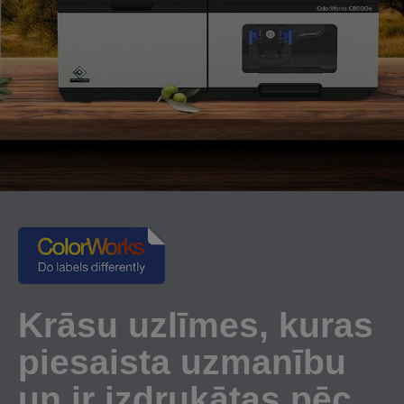
Krāsu uzlīmes, kuras
piesaista uzmanību
un ir izdrukātas pēc