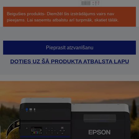
Beigušies produkts- Diemžēl šis izstrādājums vairs nav
pieejams. Lai saņemtu atbalstu arī turpmāk, skatiet tālāk.
Pieprasīt atzvanīšanu
DOTIES UZ ŠĀ PRODUKTA ATBALSTA LAPU