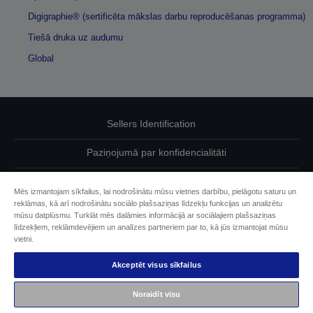
Digigraphie® (sertificēta mākslas darbu reproducēšanas programma)
Tiešā druka uz audumu
Global
Sellers Identification
Paziņojumā par konfidencialitāti
EU Data Act Compliance
Mēs izmantojam sīkfailus, lai nodrošinātu mūsu vietnes darbību, pielāgotu saturu un
reklāmas, kā arī nodrošinātu sociālo plašsaziņas līdzekļu funkcijas un analizētu
Sazinieties ar mums par saviem datiem
mūsu datplūsmu. Turklāt mēs dalāmies informācijā ar sociālajiem plašsaziņas
līdzekļiem, reklāmdevējiem un analīzes partneriem par to, kā jūs izmantojat mūsu
Cookie Information
vietni.
Akceptēt visus sīkfailus
Epson apņemšanās pieejamības nodrošināšanā
Noraidīt visu
Autortiesības (c) 2026 Seiko Epson