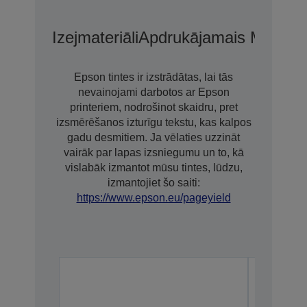
Izejmateriāli
Apdrukājamais Materiā
Epson tintes ir izstrādātas, lai tās
nevainojami darbotos ar Epson
printeriem, nodrošinot skaidru, pret
izsmērēšanos izturīgu tekstu, kas kalpos
gadu desmitiem. Ja vēlaties uzzināt
vairāk par lapas izsniegumu un to, kā
vislabāk izmantot mūsu tintes, lūdzu,
izmantojiet šo saiti:
https://www.epson.eu/pageyield