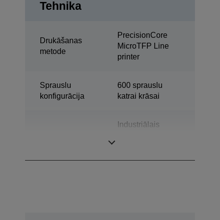
Tehnika
PrecisionCore
Drukāšanas
MicroTFP Line
metode
printer
Sprauslu
600 sprauslu
konfigurācija
katrai krāsai
Industriālais
Kategorija
krāsu etiķešu
printeris