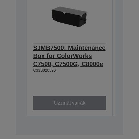
SJMB7500: Maintenance
SJIC26
Box for ColorWorks
cartrid
C7500, C7500G, C8000e
Color
C33S020596
(Black
295,2 ml
C33S0206
Uzzināt vairāk