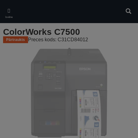
Skip
to
Meklē
main
Izvēlne
content
ColorWorks C7500
Preces kods: C31CD84012
Pārtraukts