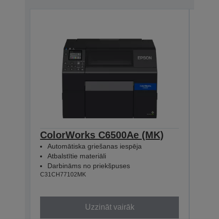
ColorWorks C6500Ae (MK)
Col
Automātiska griešanas iespēja
Ieb
Atbalstītie materiāli
Atba
Darbināms no priekšpuses
Dar
C31CH77102MK
C31CH
Uzzināt vairāk