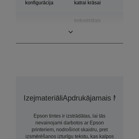
konfigurācija
katrai krāsai
Industriālais
Kategorija
krāsu etiķešu
printeris
Izejmateriāli
Apdrukājamais Materiā
Epson tintes ir izstrādātas, lai tās
nevainojami darbotos ar Epson
printeriem, nodrošinot skaidru, pret
izsmērēšanos izturīgu tekstu, kas kalpos