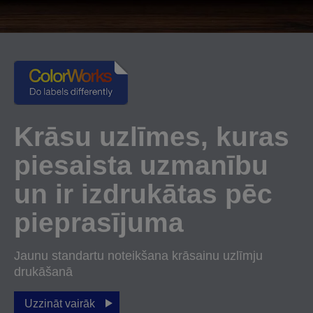
Krāsu uzlīmes, kuras
piesaista uzmanību
un ir izdrukātas pēc
pieprasījuma
Jaunu standartu noteikšana krāsainu uzlīmju
drukāšanā
Uzzināt vairāk