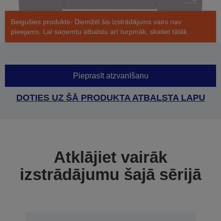
Beigušies produkts- Diemžēl šis izstrādājums vairs nav
pieejams. Lai saņemtu atbalstu arī turpmāk, skatiet tālāk.
Pieprasīt atzvanīšanu
DOTIES UZ ŠĀ PRODUKTA ATBALSTA LAPU
Atklājiet vairāk
izstrādājumu šajā sērijā