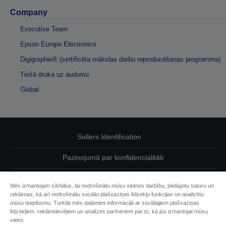
Company
Executive Team
Epson Europe Electronics
Digigraphie® (sertificēta mākslas darbu reproducēšanas programma)
Tiešā druka uz audumu
Global
Sellers Identification
Paziņojumā par konfidencialitāti
EU Data Act Compliance
Mēs izmantojam sīkfailus, lai nodrošinātu mūsu vietnes darbību, pielāgotu saturu un
reklāmas, kā arī nodrošinātu sociālo plašsaziņas līdzekļu funkcijas un analizētu
Sazinieties ar mums par saviem datiem
mūsu datplūsmu. Turklāt mēs dalāmies informācijā ar sociālajiem plašsaziņas
līdzekļiem, reklāmdevējiem un analīzes partneriem par to, kā jūs izmantojat mūsu
Cookie Information
vietni.