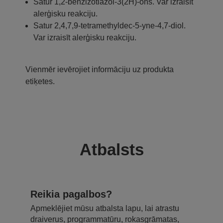
Satur 1,2-benzizotiazol-3(2H)-ons. Var izraisīt
alerģisku reakciju.
Satur 2,4,7,9-tetramethyldec-5-yne-4,7-diol.
Var izraisīt alerģisku reakciju.
Vienmēr ievērojiet informāciju uz produkta
etiķetes.
Atbalsts
Reikia pagalbos?
Apmeklējiet mūsu atbalsta lapu, lai atrastu
draiverus, programmatūru, rokasgrāmatas,