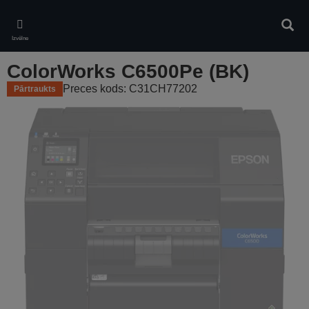
Skip
to
Meklē
main
Izvēlne
content
ColorWorks C6500Pe (BK)
Preces kods: C31CH77202
Pārtraukts