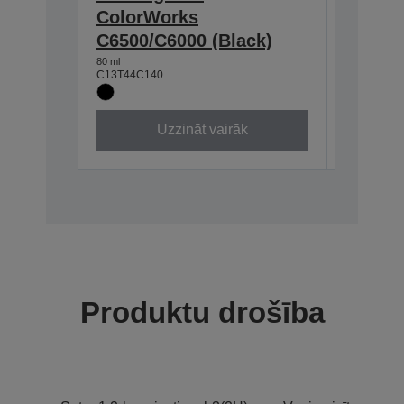
ColorWorks
Color
C6500/C6000 (Black)
C6500/
80 ml
80 ml
C13T44C140
C13T44C2
Uzzināt vairāk
Produktu drošība