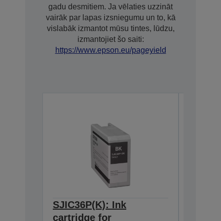
gadu desmitiem. Ja vēlaties uzzināt
vairāk par lapas izsniegumu un to, kā
vislabāk izmantot mūsu tintes, lūdzu,
izmantojiet šo saiti:
https://www.epson.eu/pageyield
SJIC36P(K): Ink
SJIC36
cartridge for
cartrid