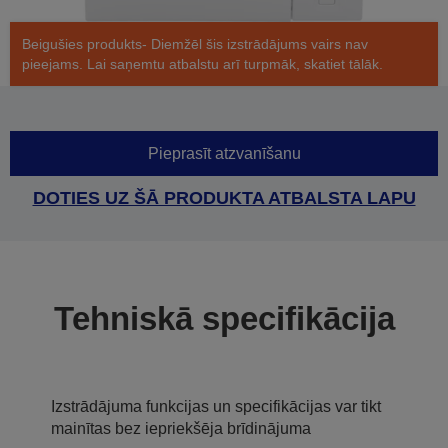
Beigušies produkts- Diemžēl šis izstrādājums vairs nav
pieejams. Lai saņemtu atbalstu arī turpmāk, skatiet tālāk.
Pieprasīt atzvanīšanu
DOTIES UZ ŠĀ PRODUKTA ATBALSTA LAPU
Tehniskā specifikācija
Izstrādājuma funkcijas un specifikācijas var tikt
mainītas bez iepriekšēja brīdinājuma