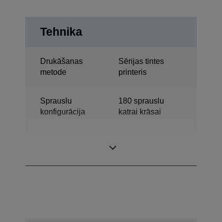
Tehnika
Drukāšanas
Sērijas tintes
metode
printeris
Sprauslu
180 sprauslu
konfigurācija
katrai krāsai
Galda krāsu
Kategorija
etiķešu printeris