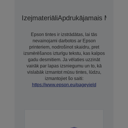
Izejmateriāli
Apdrukājamais Materiā
Epson tintes ir izstrādātas, lai tās
nevainojami darbotos ar Epson
printeriem, nodrošinot skaidru, pret
izsmērēšanos izturīgu tekstu, kas kalpos
gadu desmitiem. Ja vēlaties uzzināt
vairāk par lapas izsniegumu un to, kā
vislabāk izmantot mūsu tintes, lūdzu,
izmantojiet šo saiti:
https://www.epson.eu/pageyield