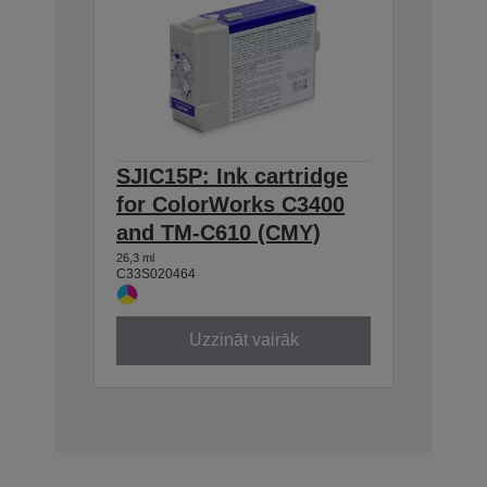
SJIC15P: Ink cartridge
for ColorWorks C3400
and TM-C610 (CMY)
26,3 ml
C33S020464
Uzzināt vairāk