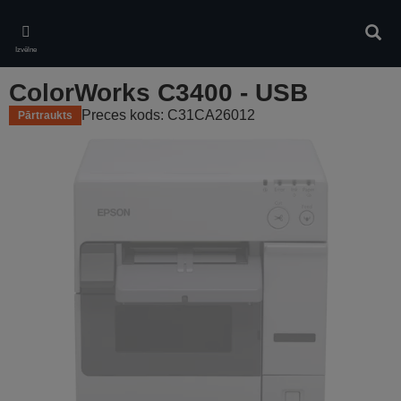
Skip
to
Meklē
main
Izvēlne
content
ColorWorks C3400 - USB
Preces kods: C31CA26012
Pārtraukts